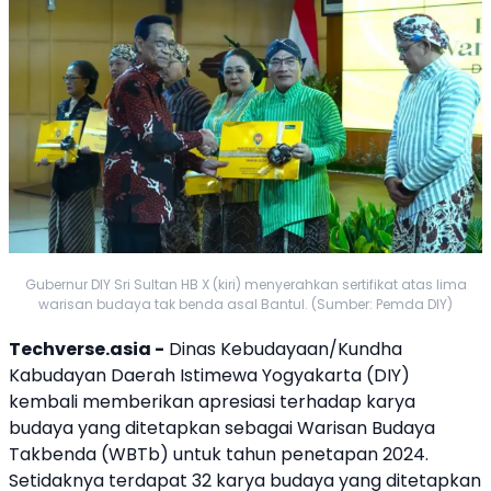
Gubernur DIY Sri Sultan HB X (kiri) menyerahkan sertifikat atas lima
warisan budaya tak benda asal Bantul. (Sumber: Pemda DIY)
Techverse.asia -
Dinas Kebudayaan/Kundha
Kabudayan Daerah Istimewa Yogyakarta (DIY)
kembali memberikan apresiasi terhadap karya
budaya yang ditetapkan sebagai Warisan Budaya
Takbenda (
WBTb
) untuk tahun penetapan 2024.
Setidaknya terdapat 32 karya budaya yang ditetapkan