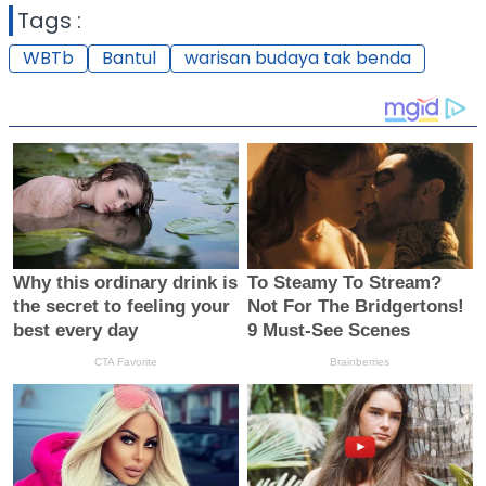
Tags :
WBTb
Bantul
warisan budaya tak benda