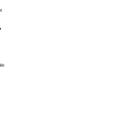
ut
e
iki