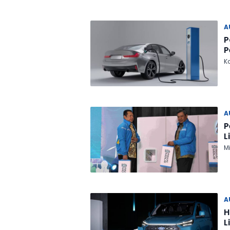
A
P
P
Ka
A
P
L
M
A
H
L