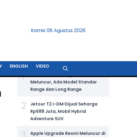
Kamis 06 Agustus 2026
BERITA TERPOPULER
Y
ENGLISH
VIDEO
1
GIIAS 2026: Wuling Aira Ev Resmi
Meluncur, Ada Model Standar
m
Range dan Long Range
2
Jetour T2 i-DM Dijual Seharga
Rp688 Juta, Mobil Hybrid
Adventure SUV
3
Apple Upgrade Resmi Meluncur di