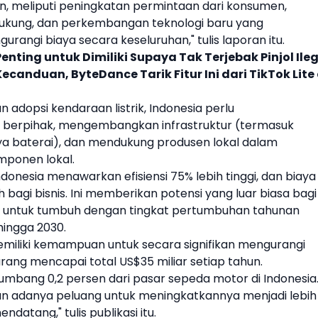
in, meliputi peningkatan permintaan dari konsumen,
ukung, dan perkembangan teknologi baru yang
angi biaya secara keseluruhan," tulis laporan itu.
enting untuk Dimiliki Supaya Tak Terjebak Pinjol Ile
anduan, ByteDance Tarik Fitur Ini dari TikTok Lite 
an adopsi
kendaraan listrik
, Indonesia perlu
berpihak, mengembangkan infrastruktur (termasuk
daya baterai), dan mendukung produsen lokal dalam
ponen lokal.
ndonesia menawarkan efisiensi 75% lebih tinggi, dan biaya
 bagi bisnis. Ini memberikan potensi yang luar biasa bagi
 ini, untuk tumbuh dengan tingkat pertumbuhan tahunan
hingga 2030.
miliki kemampuan untuk secara signifikan mengurangi
arang mencapai total US$35 miliar setiap tahun.
nyumbang 0,2 persen dari pasar sepeda motor di Indonesia
kan adanya peluang untuk meningkatkannya menjadi lebih
datang," tulis publikasi itu.