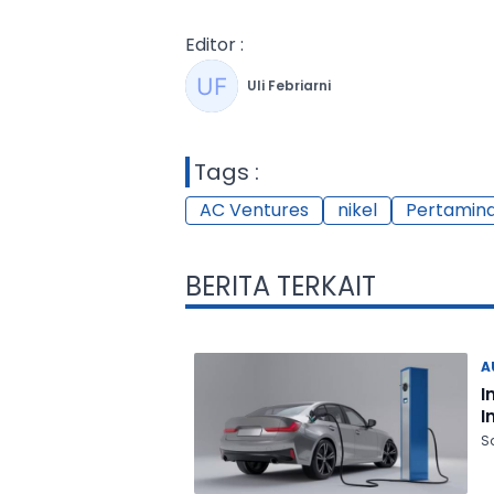
Editor :
Uli Febriarni
Tags :
AC Ventures
nikel
Pertamin
BERITA TERKAIT
A
I
In
S