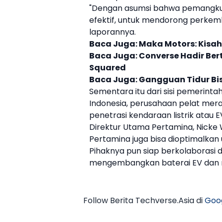
"Dengan asumsi bahwa pemangku 
efektif, untuk mendorong perke
laporannya.
Baca Juga:
Maka Motors: Kisah
Baca Juga:
Converse Hadir Ber
Squared
Baca Juga:
Gangguan Tidur Bi
Sementara itu dari sisi pemerinta
Indonesia, perusahaan pelat mer
penetrasi
kendaraan listrik
atau
E
Direktur Utama
Pertamina
, Nicke
Pertamina
juga bisa dioptimalkan
Pihaknya pun siap berkolaborasi d
mengembangkan baterai
EV
dan 
Follow Berita Techverse.Asia di
Goo