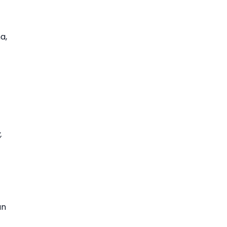
a,
,
an