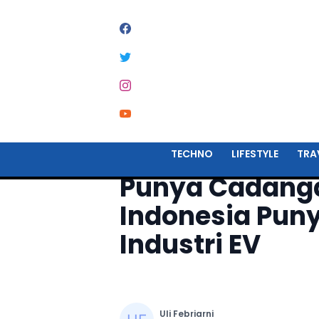
Home
Startup
TECHNO
LIFESTYLE
TRA
Punya Cadanga
Indonesia Puny
Industri EV
Uli Febriarni