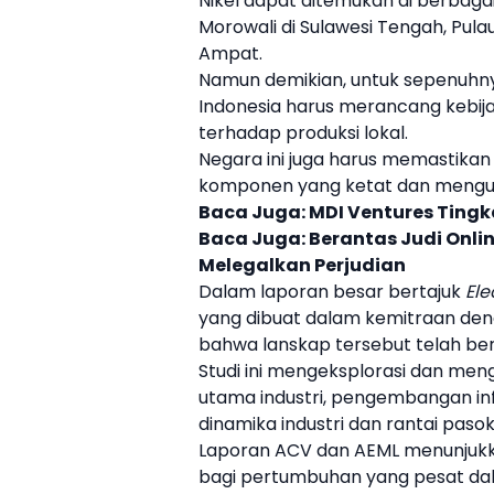
Nikel dapat ditemukan di berbagai
Morowali di Sulawesi Tengah, Pula
Ampat.
Namun demikian, untuk sepenuh
Indonesia harus merancang keb
terhadap produksi lokal.
Negara ini juga harus memastika
komponen yang ketat dan mengunda
Baca Juga:
MDI Ventures Ting
Baca Juga:
Berantas Judi Onli
Melegalkan Perjudian
Dalam laporan besar bertajuk
Ele
yang dibuat dalam kemitraan deng
bahwa lanskap tersebut telah be
Studi ini mengeksplorasi dan meng
utama industri, pengembangan infra
dinamika industri dan rantai pasok
Laporan ACV dan AEML menunjukk
bagi pertumbuhan yang pesat d