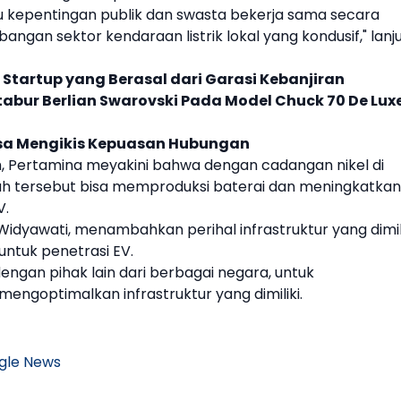
kepentingan publik dan swasta bekerja sama secara
mbangan sektor
kendaraan listrik
lokal yang kondusif," lanj
 Startup yang Berasal dari Garasi Kebanjiran
tabur Berlian Swarovski Pada Model Chuck 70 De Lux
sa Mengikis Kepuasan Hubungan
h,
Pertamina
meyakini bahwa dengan cadangan
nikel
di
ah tersebut bisa memproduksi baterai dan meningkatkan
V
.
 Widyawati, menambahkan perihal infrastruktur yang dimil
 untuk penetrasi
EV
.
engan pihak lain dari berbagai negara, untuk
mengoptimalkan infrastruktur yang dimiliki.
gle News