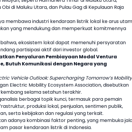
 wilayah, seperti Halmahera Timur di Maluku Utara,
u Obi di Maluku Utara, dan Pulau Gag di Kepulauan Raja
nya membawa industri
kendaraan listrik
lokal ke arus utam
ijakan yang mendukung dan memperkuat komitmennya
n bahwa, ekosistem lokal dapat memenuhi persyaratan
ng partisipasi aktif dari investor global.
katkan Penyaluran Pembiayaan Modal Ventura
ne, Butuh Komunikasi dengan Negara yang
ctric Vehicle Outlook: Supercharging Tomorrow’s Mobility
an Electric Mobility Ecosystem Association, disebutkan
rkembang selama setahun terakhir.
analisis berbagai topik kunci, termasuk para pemain
struktur, produksi lokal, penjualan, sentimen publik,
an, serta kebijakan dan regulasi yang terkait.
an adanya kombinasi faktor penting, yang membuka jal
alam pasar
kendaraan listrik
di Indonesia.