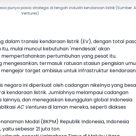
a punya posisi strategis di tengah industri kendaraan listrik (Sumber: 
Ventures)
ng dalam transisi
kendaraan listrik
(
EV
), dengan total pas
in itu, mulai muncul kebutuhan 'mendesak' akan
k mempertahankan pertumbuhan yang pesat itu.
g mengesankan, termasuk ratusan stasiun pengisian um
h mengejar target ambisius untuk infrastruktur
kendaraan
gis negara ini diperkuat oleh cadangan
nikel
nya yang besa
rai
kendaraan listrik
. Jumlahnya melampaui cadangan
lainnya, dan menegaskan keunggulan global Indonesia
blikasi
AC Ventures
di laman mereka, seperti diakses
enanaman Modal (BKPM) Republik Indonesia, Indonesia
 yaitu sebesar 21 juta ton.