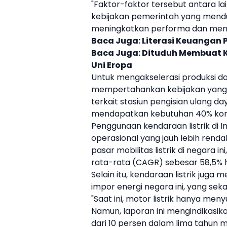
"Faktor-faktor tersebut antara la
kebijakan pemerintah yang mend
meningkatkan performa dan mengur
Baca Juga:
Literasi Keuangan P
Baca Juga:
Dituduh Membuat Kec
Uni Eropa
Untuk mengakselerasi produksi d
mempertahankan kebijakan yang 
terkait stasiun pengisian ulang 
mendapatkan kebutuhan 40% kom
Penggunaan
kendaraan listrik
di I
operasional yang jauh lebih rendah
pasar mobilitas listrik di negara
rata-rata (CAGR) sebesar 58,5% 
Selain itu,
kendaraan listrik
juga me
impor energi negara ini, yang sek
"Saat ini, motor listrik hanya me
Namun, laporan ini mengindikasi
dari 10 persen dalam lima tahun men