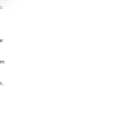
AC
ar
um
r,