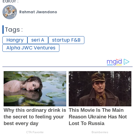
Editor :
Rahmat Jiwandono
Tags :
Hangry
seri A
startup F&B
Alpha JWC Ventures