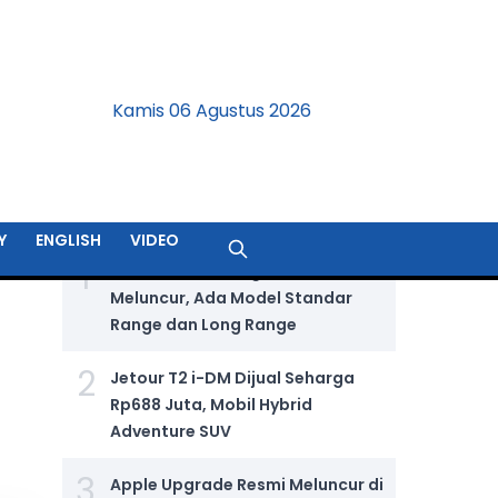
Kamis 06 Agustus 2026
BERITA TERPOPULER
Y
ENGLISH
VIDEO
1
GIIAS 2026: Wuling Aira Ev Resmi
Meluncur, Ada Model Standar
Range dan Long Range
2
Jetour T2 i-DM Dijual Seharga
Rp688 Juta, Mobil Hybrid
Adventure SUV
3
Apple Upgrade Resmi Meluncur di