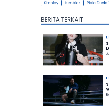
Stanley
tumbler
Piala Dunia
BERITA TERKAIT
L
S
L
J
L
S
W
Ra