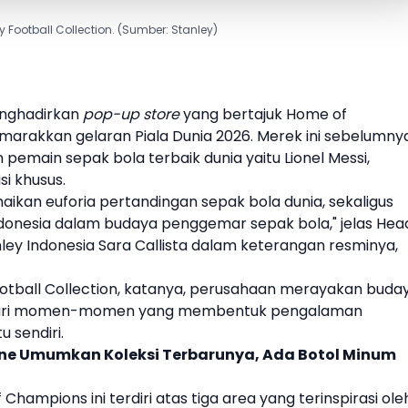
y Football Collection. (Sumber: Stanley)
nghadirkan
pop-up store
yang bertajuk Home of
emarakkan gelaran
Piala Dunia 2026
. Merek ini sebelumny
an pemain
sepak bola
terbaik dunia yaitu
Lionel Messi
,
si khusus.
amaikan euforia pertandingan
sepak bola
dunia, sekaligus
ndonesia dalam budaya penggemar
sepak bola
," jelas Hea
ley
Indonesia Sara Callista dalam keterangan resminya,
otball Collection
, katanya, perusahaan merayakan buda
dari momen-momen yang membentuk pengalaman
 sendiri.
one Umumkan Koleksi Terbarunya, Ada Botol Minum
Champions ini terdiri atas tiga area yang terinspirasi ole