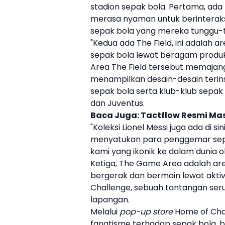
stadion
sepak bola
. Pertama, ad
merasa nyaman untuk berinteraksi
sepak bola
yang mereka tunggu-t
"Kedua ada The Field, ini adalah
sepak bola
lewat beragam produk 
Area The Field tersebut memaja
menampilkan desain-desain terins
sepak bola
serta klub-klub
sepak
dan Juventus.
Baca Juga:
Tactflow Resmi Mas
"Koleksi
Lionel Messi
juga ada di si
menyatukan para penggemar
se
kami yang ikonik ke dalam dunia o
Ketiga, The Game Area adalah ar
bergerak dan bermain lewat akti
Challenge, sebuah tantangan ser
lapangan.
Melalui
pop-up store
Home of Cham
fanatisme terhadap
sepak bola
, 