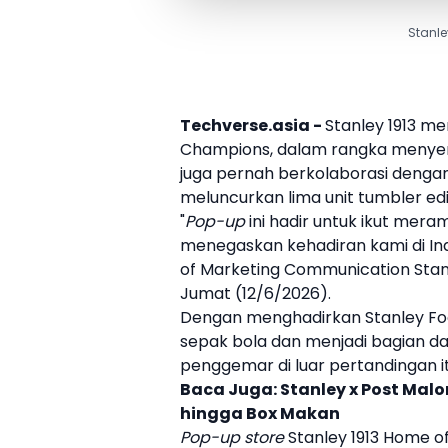
Stanle
Techverse.asia -
Stanley
1913 me
Champions, dalam rangka meny
juga pernah berkolaborasi deng
meluncurkan lima unit
tumbler
edi
"
Pop-up
ini hadir untuk ikut mer
menegaskan kehadiran kami di I
of Marketing Communication
Stan
Jumat (12/6/2026).
Dengan menghadirkan
Stanley
Fo
sepak bola
dan menjadi bagian 
penggemar di luar pertandingan itu
Baca Juga:
Stanley x Post Mal
hingga Box Makan
Pop-up store
Stanley
1913 Home of 