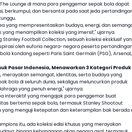
a The Lounge di mana para penggemar
sepak bola
dapat
, berkumpul, dan bersantai pada saat jeda pertandinga
unggu.
 area yang mempresentasikan budaya, energi, dan semang
yang menampilkan koleksi yang imersif," ujarnya.
ng
Stanley
Football Collection
, sebuah koleksi eksklusif ya
pirasi oleh euforia negara-negara peserta pertandinga
 bola
kondang seperti Paris Saint Germain (PSG), Arsenal,
uk Pasar Indonesia, Menawarkan 3 Kategori Produk
ni, merayakan semangat, identitas, serta budaya yang
pak bola
di seluruh dunia, sekaligus meluncurkan produk
lahraga yang penuh energi," ujarnya.
ea interaktif yang mengajak para penggemar buat
vitas bertema
sepak bola
, termasuk
Stanley
Shootout
u yang menguji ketepatan dan keterampilan bak berada 
pions itu, ada koleksi edisi khusus yang merayakan
budaya, hingga kebanggaan akan negara asal, termasuk