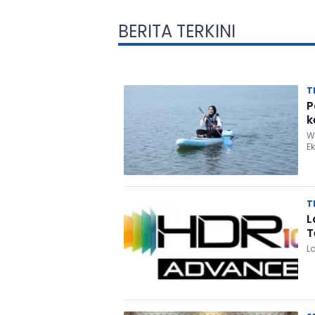
BERITA TERKINI
T
P
k
W
E
T
L
T
L