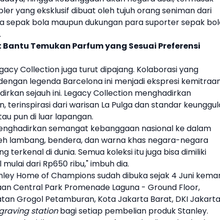
er yang eksklusif dibuat oleh tujuh orang seniman dari
ya
sepak bola
maupun dukungan para suporter
sepak bol
.
ent Bantu Temukan Parfum yang Sesuai Preferensi
gacy Collection juga turut dipajang. Kolaborasi yang
engan legenda Barcelona ini menjadi ekspresi kemitraa
adirkan sejauh ini. Legacy Collection menghadirkan
 terinspirasi dari warisan La Pulga dan standar keunggu
tau pun di luar lapangan.
t menghadirkan semangat kebanggaan nasional ke dalam
 oleh lambang, bendera, dan warna khas negara-negara
g terkenal di dunia. Semua koleksi itu juga bisa dimiliki
l mulai dari Rp650 ribu," imbuh dia.
nley
Home of Champions sudah dibuka sejak 4 Juni kemar
jaan Central Park Promenade Laguna - Ground Floor,
an Grogol Petamburan, Kota Jakarta Barat, DKI Jakarta
graving station
bagi setiap pembelian produk
Stanley
.