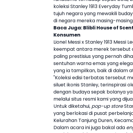
koleksi
Stanley
1913 Everyday Tumbl
tujuh negara yang mewakili buda
di negara mereka masing-masing
Baca Juga:
Blibli House of Sc
Konsumen
Lionel Messi
x
Stanley
1913 Messi Le
keempat antara merek tersebut d
paling prestisius yang pernah dih
sentuhan warna emas yang elegan,
yang ia tampilkan, baik di dalam a
"Koleksi edisi terbatas tersebu
siluet ikonis
Stanley
, terinspirasi
dengan budaya
sepak bola
nya yan
melalui situs resmi kami yang dijua
Untuk diketahui,
pop-up store
Sta
yang berlokasi di pusat perbelan
Kelurahan Tanjung Duren, Kecamat
Dalam acara ini juga bakal ada
en