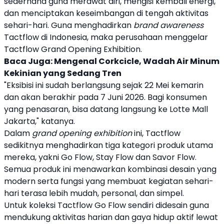
sederhana guna merawat diri, mengisi kembali energi,
dan menciptakan keseimbangan di tengah aktivitas
sehari-hari. Guna menghadirkan
brand awareness
Tactflow
di Indonesia, maka perusahaan menggelar
Tactflow
Grand Opening Exhibition.
Baca Juga:
Mengenal Corkcicle, Wadah Air Minum
Kekinian yang Sedang Tren
"Eksibisi ini sudah berlangsung sejak 22 Mei kemarin
dan akan berakhir pada 7 Juni 2026. Bagi konsumen
yang penasaran, bisa datang langsung ke Lotte Mall
Jakarta," katanya.
Dalam
grand opening exhibition
ini,
Tactflow
sedikitnya menghadirkan tiga kategori produk utama
mereka, yakni Go Flow, Stay Flow dan Savor Flow.
Semua produk ini menawarkan kombinasi desain yang
modern serta fungsi yang membuat kegiatan sehari-
hari terasa lebih mudah, personal, dan simpel.
Untuk koleksi
Tactflow
Go Flow sendiri didesain guna
mendukung aktivitas harian dan gaya hidup aktif lewat