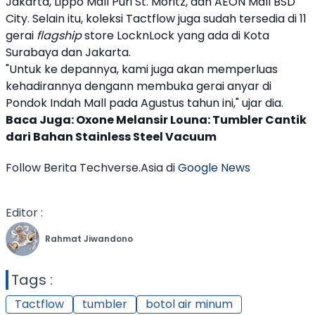
Jakarta, Lippo Mall Puri St. Moritz, dan AEON Mall BSD
City. Selain itu, koleksi
Tactflow
juga sudah tersedia di 11
gerai
flagship
store LocknLock yang ada di Kota
Surabaya dan Jakarta.
"Untuk ke depannya, kami juga akan memperluas
kehadirannya dengann membuka gerai anyar di
Pondok Indah Mall pada Agustus tahun ini," ujar dia.
Baca Juga:
Oxone Melansir Louna: Tumbler Cantik
dari Bahan Stainless Steel Vacuum
Follow Berita Techverse.Asia di
Google News
Editor :
Rahmat Jiwandono
Tags :
Tactflow
tumbler
botol air minum