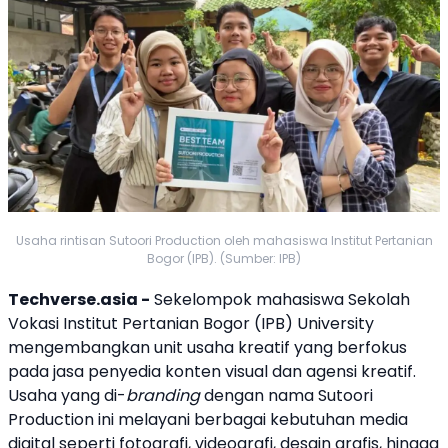
Usaha rintisan Sutoori Production oleh mahasiswa Institut Pertanian
Bogor (IPB). (Sumber: IPB)
Techverse.asia -
Sekelompok mahasiswa Sekolah
Vokasi Institut Pertanian Bogor (
IPB
) University
mengembangkan unit usaha kreatif yang berfokus
pada jasa penyedia konten visual dan agensi kreatif.
Usaha yang di-
branding
dengan nama Sutoori
Production ini melayani berbagai kebutuhan media
digital seperti fotografi, videografi, desain grafis, hingga