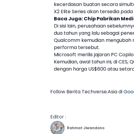
kecerdasan buatan secara simult
X2 Elite
Series akan tersedia pad
Baca Juga:
Chip Pabrikan Med
Di sisi lain, perusahaan sebelum
dua tahun yang lalu sebagai pene
Qualcomm
kemudian mengubah n
performa tersebut.
Microsoft
merilis jajaran PC Copil
Kemudian, awal tahun ini, di CES,
Q
dengan harga US$600 atau setara
Follow Berita Techverse.Asia di
Goo
Editor :
Rahmat Jiwandono