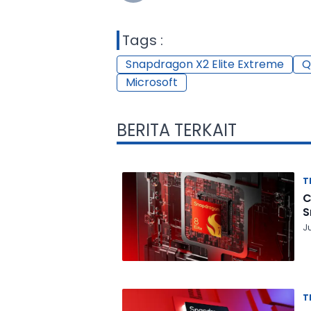
Tags :
Snapdragon X2 Elite Extreme
Q
Microsoft
BERITA TERKAIT
T
C
S
J
T