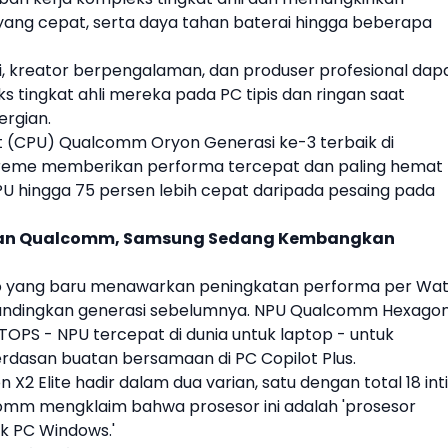
ng cepat, serta daya tahan baterai hingga beberapa
, kreator berpengalaman, dan produser profesional dap
 tingkat ahli mereka pada PC tipis dan ringan saat
ergian.
it (CPU)
Qualcomm
Oryon Generasi ke-3 terbaik di
treme
memberikan performa tercepat dan paling hemat
PU hingga 75 persen lebih cepat daripada pesaing pada
an Qualcomm, Samsung Sedang Kembangkan
 yang baru menawarkan peningkatan performa per Wat
dibandingkan generasi sebelumnya. NPU
Qualcomm
Hexago
OPS - NPU tercepat di dunia untuk laptop - untuk
asan buatan bersamaan di PC Copilot Plus.
 X2 Elite
hadir dalam dua varian, satu dengan total 18 inti
comm
mengklaim bahwa prosesor ini adalah 'prosesor
uk PC
Windows
.'