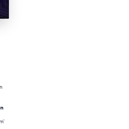
n
an
m'