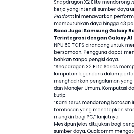
Snapdragon X2 Elite
mendorong
m
kerja yang intensif sumber daya un
Platform
ini menawarkan performa
membutuhkan daya hingga 43 pers
Baca Juga:
Samsung Galaxy Boo
Terintegrasi dengan Galaxy AI
NPU 80 TOPS dirancang untuk me
bersamaan. Pengguna dapat memanf
bahkan tanpa pengisi daya.
“
Snapdragon X2 Elite
Series mempe
lompatan legendaris dalam perfo
menghadirkan pengalaman yang la
dan Manajer Umum, Komputasi d
kutip.
“Kami terus mendorong batasan i
terobosan yang menetapkan standa
mungkin bagi PC,” lanjutnya.
Meskipun jelas ditujukan bagi pen
sumber daya,
Qualcomm
mengata