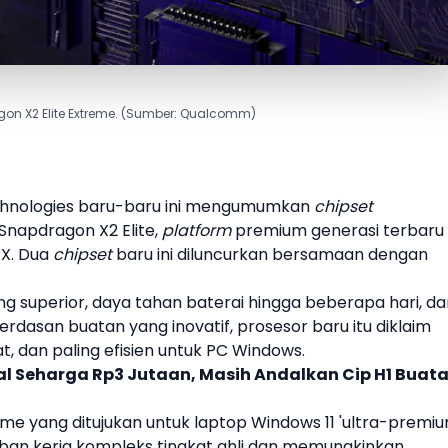
on X2 Elite Extreme. (Sumber: Qualcomm)
hnologies baru-baru ini mengumumkan
chipset
Snapdragon X2 Elite
,
platform
premium generasi terbaru
 X. Dua
chipset
baru ini diluncurkan bersamaan dengan
 superior, daya tahan baterai hingga beberapa hari, da
ecerdasan buatan yang inovatif, prosesor baru itu diklaim
t, dan paling efisien untuk PC
Windows
.
ual Seharga Rp3 Jutaan, Masih Andalkan Cip H1 Buat
eme
yang ditujukan untuk laptop
Windows
11 'ultra-premiu
eban kerja kompleks tingkat ahli dan memungkinkan