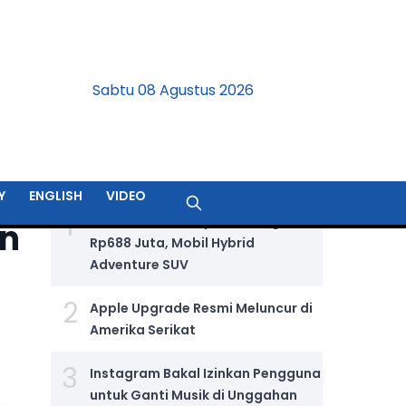
Sabtu 08 Agustus 2026
BERITA TERPOPULER
Y
ENGLISH
VIDEO
1
Jetour T2 i-DM Dijual Seharga
an
Rp688 Juta, Mobil Hybrid
Adventure SUV
2
Apple Upgrade Resmi Meluncur di
Amerika Serikat
3
Instagram Bakal Izinkan Pengguna
untuk Ganti Musik di Unggahan