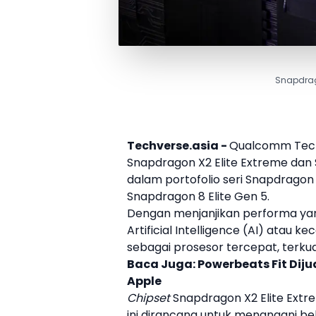
Snapdrag
Techverse.asia -
Qualcomm
Tec
Snapdragon X2 Elite Extreme
dan
dalam portofolio seri Snapdragon
Snapdragon 8 Elite Gen 5.
Dengan menjanjikan performa yang
Artificial Intelligence (AI) atau k
sebagai prosesor tercepat, terkua
Baca Juga:
Powerbeats Fit Dij
Apple
Chipset
Snapdragon X2 Elite Extr
ini dirancang untuk menangani b