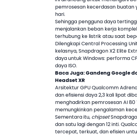
pemrosesan kecerdasan buatan ya
hari.
Sehingga pengguna daya tertinggi
menjalankan beban kerja kompleks
terhubung ke listrik atau saat bep
Dilengkapi Central Processing Un
kelasnya,
Snapdragon X2 Elite Ex
daya untuk
Windows
: performa C
daya ISO.
Baca Juga:
Gandeng Google d
Headset XR
Arsitektur GPU
Qualcomm
Adreno
dan efisiensi daya 2,3 kali lipat 
menghadirkan pemrosesan AI 80 T
memungkinkan pengalaman kecerd
Sementara itu,
chipset
Snapdragon
dan satu lagi dengan 12 inti.
Qual
tercepat, terkuat, dan efisien unt