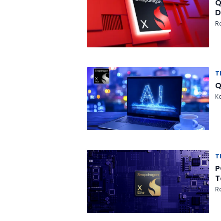
Q
D
R
T
Q
Ka
T
P
T
R