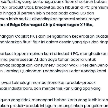
ultitasking
yang bertenaga dan efisien di seluruh beban
tuk produktivitas, kreativitas, dan hiburan di PC premium
 hingga 31 persen lebih cepat pada daya ISO dan
en lebih sedikit dibandingkan generasi sebelumnya.
k 4 Edge Ditenagai Chip Snapdragon X Elite,
nangani Copilot Plus dan pengalaman kecerdasan buata
aatkan fitur-fitur ini dalam desain yang tipis dan ring
rkuat kepemimpinan kami di industri PC, menghadirkan
rma, pemrosesan AI, dan daya tahan baterai untuk
yak didapatkan konsumen,” papar Wakil Presiden Senio
an Gaming,
Qualcomm
Technologies Kedar Kondap kami
novasi teknologi, memperkenalkan produk-produk
r industri baru, dan mendefinisikan ulang apa yang
gguna yang tidak menangani beban kerja yang lebih inten
kan produk-produk ini juga memungkinkan pengalama