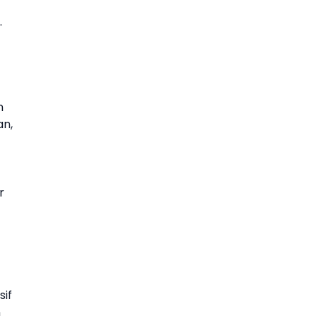
.
n
an,
r
sif
n