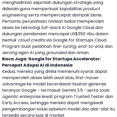
menghadirkan sejumlah dukungan strategis yang
didesain guna memperkuat kapabilitas
product
engineering
serta mempercepat dampak bisnis.
Pertama,
perusahaan rintisan
bakal memperoleh
akses ke teknologi
full-stack
AI
Google Cloud
dan
dukungan pendanaan mencapai US$350 ribu dalam
bentuk
cloud credits
via Google for Startups Cloud
Program buat pelatihan
fine-tuning, end-to-end,
dan
serving
agen AI yang
grounded
dan aman.
Baca Juga:
Google for Startups Accelerator:
Percepat Adopsi AI di Indonesia
Kedua, mereka yang dinilai memenuhi syarat dapat
memperoleh akses lebih awal atau
first-mover
advantage
ke model kecerdasan buatan generasi
teranyar Google - termasuk Gemini 3.5 - serta
tools
agentic enterprise
lewat program Trusted Tester dan
Early Access, sehingga mereka dapat mengawali
pengembangan solusi sebelum model dan alat-alat itu
tersedia secara luas di
market
.