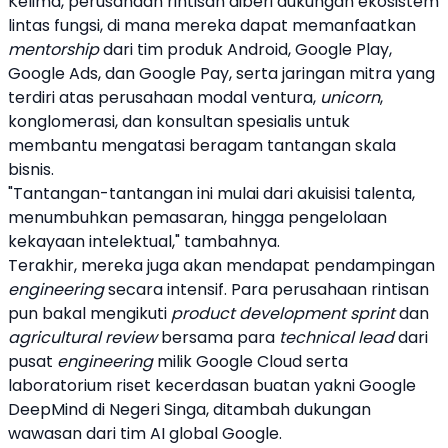
Kelima,
perusahaan rintisan
diberi dukungan ekosistem
lintas fungsi, di mana mereka dapat memanfaatkan
mentorship
dari tim produk Android, Google Play,
Google Ads, dan Google Pay, serta jaringan mitra yang
terdiri atas perusahaan modal ventura,
unicorn
,
konglomerasi, dan konsultan spesialis untuk
membantu mengatasi beragam tantangan skala
bisnis.
"Tantangan-tantangan ini mulai dari akuisisi talenta,
menumbuhkan pemasaran, hingga pengelolaan
kekayaan intelektual," tambahnya.
Terakhir, mereka juga akan mendapat pendampingan
engineering
secara intensif. Para
perusahaan rintisan
pun bakal mengikuti
product development sprint
dan
agricultural review
bersama para
technical lead
dari
pusat
engineering
milik
Google Cloud
serta
laboratorium riset kecerdasan buatan yakni Google
DeepMind di Negeri Singa, ditambah dukungan
wawasan dari tim AI global Google.