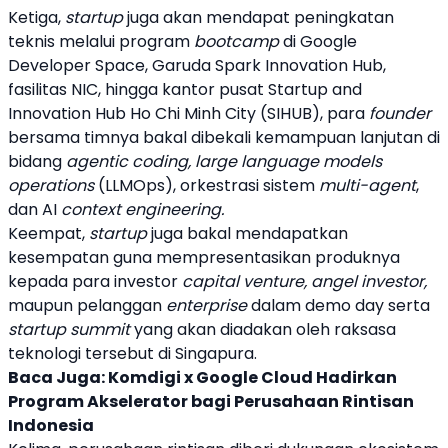
Ketiga,
startup
juga akan mendapat peningkatan
teknis melalui program
bootcamp
di Google
Developer Space, Garuda Spark Innovation Hub,
fasilitas NIC, hingga kantor pusat Startup and
Innovation Hub Ho Chi Minh City (SIHUB), para
founder
bersama timnya bakal dibekali kemampuan lanjutan di
bidang
agentic coding, large language models
operations
(LLMOps), orkestrasi sistem
multi-agent
,
dan AI
context engineering.
Keempat,
startup
juga bakal mendapatkan
kesempatan guna mempresentasikan produknya
kepada para investor
capital venture, angel investor,
maupun pelanggan
enterprise
dalam demo day serta
startup summit
yang akan diadakan oleh raksasa
teknologi tersebut di Singapura.
Baca Juga:
Komdigi x Google Cloud Hadirkan
Program Akselerator bagi Perusahaan Rintisan
Indonesia