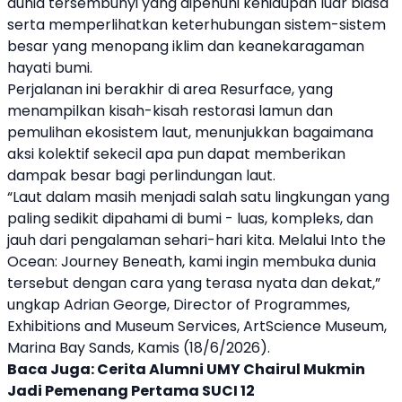
dunia tersembunyi yang dipenuhi kehidupan luar biasa
serta memperlihatkan keterhubungan sistem-sistem
besar yang menopang iklim dan keanekaragaman
hayati bumi.
Perjalanan ini berakhir di area Resurface, yang
menampilkan kisah-kisah restorasi lamun dan
pemulihan ekosistem laut, menunjukkan bagaimana
aksi kolektif sekecil apa pun dapat memberikan
dampak besar bagi perlindungan laut.
“Laut dalam masih menjadi salah satu lingkungan yang
paling sedikit dipahami di bumi - luas, kompleks, dan
jauh dari pengalaman sehari-hari kita. Melalui Into the
Ocean: Journey Beneath, kami ingin membuka dunia
tersebut dengan cara yang terasa nyata dan dekat,”
ungkap Adrian George, Director of Programmes,
Exhibitions and Museum Services,
ArtScience Museum
,
Marina Bay Sands, Kamis (18/6/2026).
Baca Juga:
Cerita Alumni UMY Chairul Mukmin
Jadi Pemenang Pertama SUCI 12