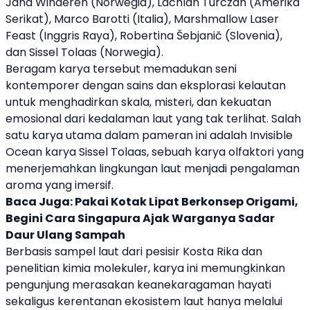
Jana Winderen (Norwegia), Lachlan Turczan (Amerika
Serikat), Marco Barotti (Italia), Marshmallow Laser
Feast (Inggris Raya), Robertina Šebjanič (Slovenia),
dan Sissel Tolaas (Norwegia).
Beragam karya tersebut memadukan seni
kontemporer dengan sains dan eksplorasi kelautan
untuk menghadirkan skala, misteri, dan kekuatan
emosional dari kedalaman laut yang tak terlihat. Salah
satu karya utama dalam pameran ini adalah Invisible
Ocean karya Sissel Tolaas, sebuah karya olfaktori yang
menerjemahkan lingkungan laut menjadi pengalaman
aroma yang imersif.
Baca Juga:
Pakai Kotak Lipat Berkonsep Origami,
Begini Cara Singapura Ajak Warganya Sadar
Daur Ulang Sampah
Berbasis sampel laut dari pesisir Kosta Rika dan
penelitian kimia molekuler, karya ini memungkinkan
pengunjung merasakan keanekaragaman hayati
sekaligus kerentanan ekosistem laut hanya melalui