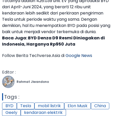
Totalnya adalah 426.039 unit EV yang diproduksi
BYD
dari April-Juni 2024, yang berarti 12 ribu unit
kendaraan lebih sedikit dari perkiraan pengiriman
Tesla
untuk periode waktu yang sama. Dengan
demikian, hal itu menempatkan
BYD
pada posisi yang
baik untuk menjadi vendor terkemuka di dunia.
Baca Juga:
BYD Denza D9 Resmi Diniagakan di
Indonesia, Harganya Rp950 Juta
Follow Berita Techverse.Asia di
Google News
Editor :
Rahmat Jiwandono
Tags :
BYD
Tesla
mobil listrik
Elon Musk
China
Geely
kendaraan elektrik