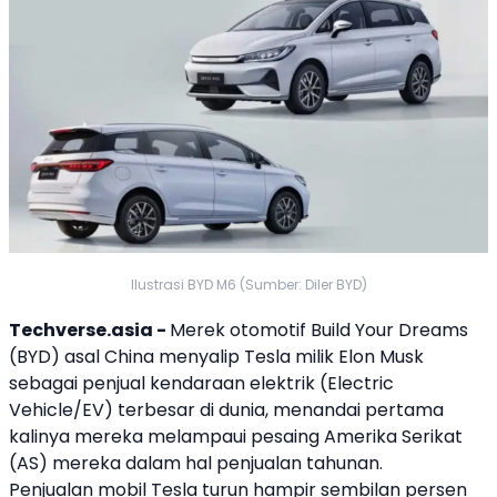
Ilustrasi BYD M6 (Sumber: Diler BYD)
Techverse.asia -
Merek otomotif Build Your Dreams
(
BYD
) asal
China
menyalip
Tesla
milik
Elon Musk
sebagai penjual
kendaraan elektrik
(Electric
Vehicle/EV) terbesar di dunia, menandai pertama
kalinya mereka melampaui pesaing Amerika Serikat
(AS) mereka dalam hal penjualan tahunan.
Penjualan mobil
Tesla
turun hampir sembilan persen