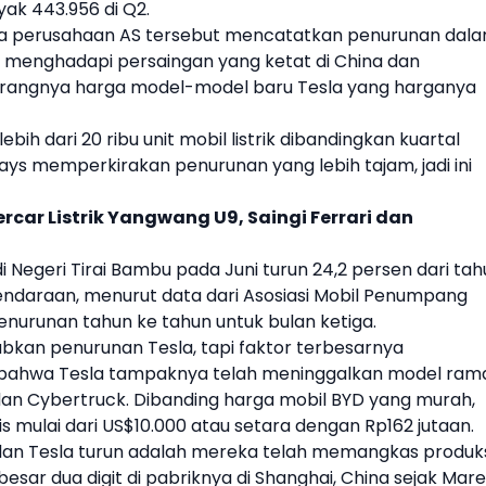
k 443.956 di Q2.
nya perusahaan AS tersebut mencatatkan penurunan dal
a menghadapi persaingan yang ketat di
China
dan
urangnya harga model-model baru
Tesla
yang harganya
ih dari 20 ribu unit
mobil listrik
dibandingkan kuartal
lays memperkirakan penurunan yang lebih tajam, jadi ini
rcar Listrik Yangwang U9, Saingi Ferrari dan
i Negeri Tirai Bambu pada Juni turun 24,2 persen dari ta
endaraan, menurut data dari Asosiasi Mobil Penumpang
urunan tahun ke tahun untuk bulan ketiga.
abkan penurunan
Tesla
, tapi faktor terbesarnya
a bahwa
Tesla
tampaknya telah meninggalkan model ram
an Cybertruck. Dibanding harga mobil
BYD
yang murah,
lis mulai dari US$10.000 atau setara dengan Rp162 jutaan.
alan
Tesla
turun adalah mereka telah memangkas produk
besar dua digit di pabriknya di Shanghai,
China
sejak Mare