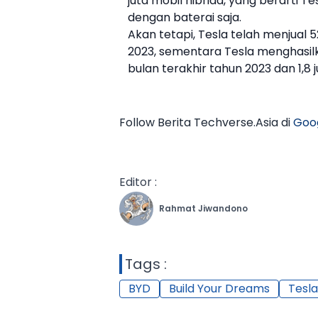
juta mobil hibrida, yang berarti
Te
dengan baterai saja.
Akan tetapi,
Tesla
telah menjual 5
2023, sementara
Tesla
menghasilka
bulan terakhir tahun 2023 dan 1,8 
Follow Berita Techverse.Asia di
Goo
Editor :
Rahmat Jiwandono
Tags :
BYD
Build Your Dreams
Tesla