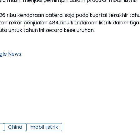
sla
masih menjadi pemimpin dalam produksi
mobil listrik
26 ribu kendaraan baterai saja pada kuartal terakhir tah
n rekor penjualan 484 ribu kendaraan listrik dalam tiga
juta untuk tahun ini secara keseluruhan.
gle News
China
mobil listrik