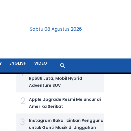
Sabtu 08 Agustus 2026
BERITA TERPOPULER
Y
ENGLISH
VIDEO
1
Jetour T2 i-DM Dijual Seharga
Rp688 Juta, Mobil Hybrid
Adventure SUV
2
Apple Upgrade Resmi Meluncur di
Amerika Serikat
3
Instagram Bakal Izinkan Pengguna
untuk Ganti Musik di Unggahan