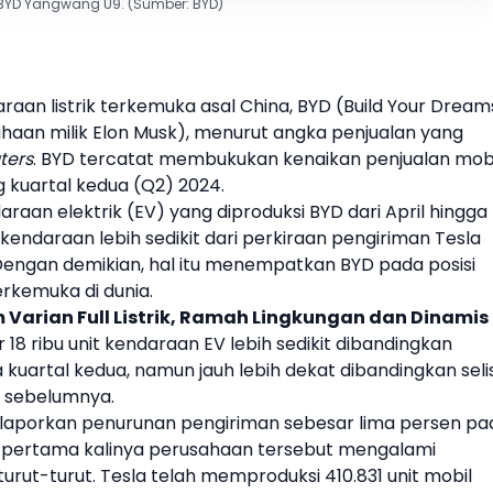
BYD Yangwang U9. (Sumber: BYD)
aan listrik terkemuka asal
China
,
BYD
(
Build Your Dream
haan milik Elon Musk), menurut angka penjualan yang
ters
.
BYD
tercatat membukukan kenaikan penjualan
mob
 kuartal kedua (Q2) 2024.
araan elektrik (EV) yang diproduksi
BYD
dari April hingga
it kendaraan lebih sedikit dari perkiraan pengiriman
Tesla
Dengan demikian, hal itu menempatkan
BYD
pada posisi
erkemuka di dunia.
 Varian Full Listrik, Ramah Lingkungan dan Dinamis
18 ribu unit kendaraan EV lebih sedikit dibandingkan
kuartal kedua, namun jauh lebih dekat dibandingkan seli
al sebelumnya.
laporkan penurunan pengiriman sebesar lima persen pa
n pertama kalinya perusahaan tersebut mengalami
urut-turut.
Tesla
telah memproduksi 410.831 unit
mobil