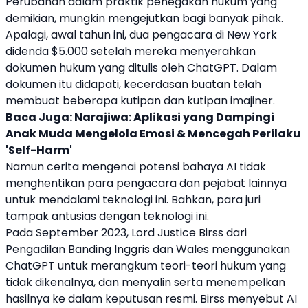
Perubahan dalam praktik penegakan hukum yang
demikian, mungkin mengejutkan bagi banyak pihak.
Apalagi, awal tahun ini, dua pengacara di New York
didenda $5.000 setelah mereka menyerahkan
dokumen hukum yang ditulis oleh
ChatGPT
. Dalam
dokumen itu didapati,
kecerdasan buatan
telah
membuat beberapa kutipan dan kutipan imajiner.
Baca Juga:
Narajiwa: Aplikasi yang Dampingi
Anak Muda Mengelola Emosi & Mencegah Perilaku
'Self-Harm'
Namun cerita mengenai potensi bahaya
AI
tidak
menghentikan para pengacara dan pejabat lainnya
untuk mendalami teknologi ini. Bahkan, para juri
tampak antusias dengan teknologi ini.
Pada September 2023, Lord Justice Birss dari
Pengadilan Banding Inggris dan Wales menggunakan
ChatGPT
untuk merangkum teori-teori hukum yang
tidak dikenalnya, dan menyalin serta menempelkan
hasilnya ke dalam keputusan resmi. Birss menyebut
AI