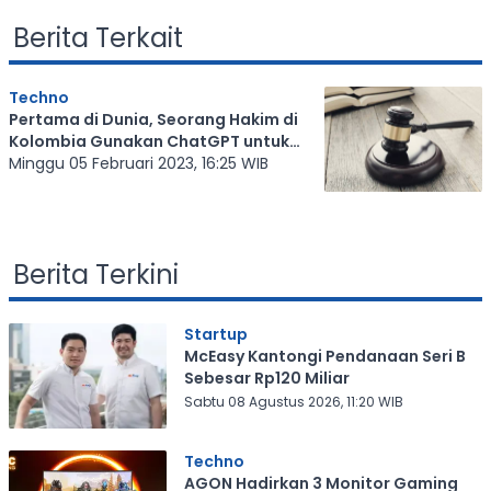
Berita Terkait
Techno
Pertama di Dunia, Seorang Hakim di
Kolombia Gunakan ChatGPT untuk
Membuat Putusan Pengadilan
Minggu 05 Februari 2023, 16:25 WIB
Berita Terkini
Startup
McEasy Kantongi Pendanaan Seri B
Sebesar Rp120 Miliar
Sabtu 08 Agustus 2026, 11:20 WIB
Techno
AGON Hadirkan 3 Monitor Gaming