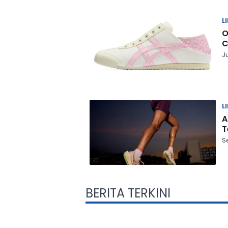
L
O
C
J
L
A
T
Se
BERITA TERKINI