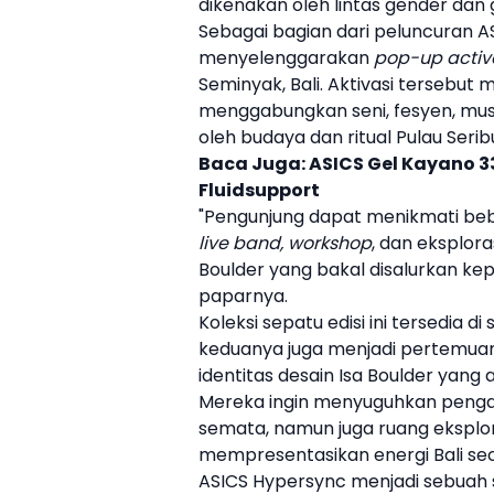
dikenakan oleh lintas gender dan 
Sebagai bagian dari peluncuran
A
menyelenggarakan
pop-up activ
Seminyak, Bali. Aktivasi tersebu
menggabungkan seni, fesyen, mus
oleh budaya dan ritual Pulau Serib
Baca Juga:
ASICS Gel Kayano 33
Fluidsupport
"Pengunjung dapat menikmati beb
live band, workshop
, dan eksplora
Boulder
yang bakal disalurkan kep
paparnya.
Koleksi
sepatu
edisi ini tersedia di
keduanya juga menjadi pertemuan
identitas desain
Isa Boulder
yang ar
Mereka ingin menyuguhkan pengala
semata, namun juga ruang eksplora
mempresentasikan energi Bali sec
ASICS
Hypersync menjadi sebuah