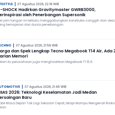
IFESTYLE
07 Agustus 2026, 22:18 WIB
-SHOCK Hadirkan Gravitymaster GWRB3000,
erinspirasi oleh Penerbangan Supersonik
eri jam tangan ini terbaru menggabungkan konstruksi canggih dan des
ang terinspirasi dari dunia penerbangan.
ECHNO
07 Agustus 2026, 21:56 WIB
arga dan Spek Lengkap Tecno Megabook T14 Air, Ada 
arian Memori
elain itu perusahaan juga menghadirkan Megabook T1 15.6.
UTOMOTIVE
07 Agustus 2026, 21:46 WIB
IIAS 2026: Teknologi Keselamatan Jadi Medan
ersaingan Baru
obil Masa Depan Tak Lagi Sekadar Cepat, tetapi Mampu Mengenali Risiko
alan.