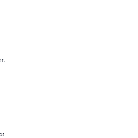
t,
at