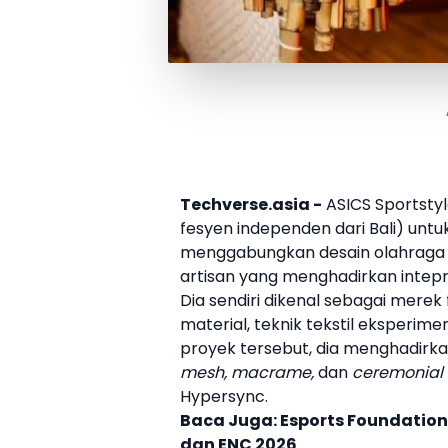
Techverse.asia -
ASICS
Sportstyl
fesyen independen dari Bali) un
menggabungkan desain olahrag
artisan yang menghadirkan intep
Dia sendiri dikenal sebagai mere
material, teknik tekstil eksperim
proyek tersebut, dia menghadirka
mesh, macrame,
dan
ceremonial
Hypersync.
Baca Juga:
Esports Foundatio
dan ENC 2026