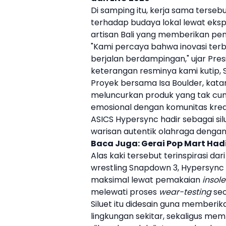
Di samping itu, kerja sama terse
terhadap budaya lokal lewat eksp
artisan Bali yang memberikan p
"Kami percaya bahwa inovasi terbai
berjalan berdampingan," ujar Pres
keterangan resminya kami kutip, S
Proyek bersama
Isa Boulder
, kat
meluncurkan produk yang tak cu
emosional dengan komunitas kreati
ASICS
Hypersync hadir sebagai si
warisan autentik olahraga denga
Baca Juga:
Gerai Pop Mart Hadi
Alas kaki tersebut terinspirasi dar
wrestling Snapdown 3, Hypersyn
maksimal lewat pemakaian
insole
melewati proses
wear-testing
sec
Siluet itu didesain guna memberi
lingkungan sekitar, sekaligus me