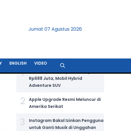
Jumat 07 Agustus 2026
BERITA TERPOPULER
Y
ENGLISH
VIDEO
1
Jetour T2 i-DM Dijual Seharga
Rp688 Juta, Mobil Hybrid
Adventure SUV
2
Apple Upgrade Resmi Meluncur di
Amerika Serikat
3
Instagram Bakal Izinkan Pengguna
untuk Ganti Musik di Unggahan