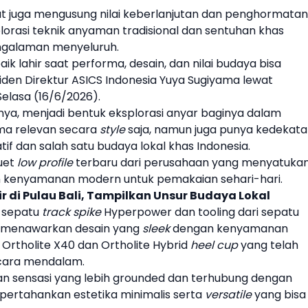
but juga mengusung nilai keberlanjutan dan penghormatan
lorasi teknik anyaman tradisional dan sentuhan khas
engalaman menyeluruh.
k lahir saat performa, desain, dan nilai budaya bisa
iden Direktur
ASICS
Indonesia Yuya Sugiyama lewat
elasa (16/6/2026).
anya, menjadi bentuk eksplorasi anyar baginya dalam
ma relevan secara
style
saja, namun juga punya kedekat
f dan salah satu budaya lokal khas Indonesia.
luet
low profile
terbaru dari perusahaan yang menyatuka
n kenyamanan modern untuk pemakaian sehari-hari.
r di Pulau Bali, Tampilkan Unsur Budaya Lokal
i
sepatu
track spike
Hyperpower dan tooling dari
sepatu
c menawarkan desain yang
sleek
dengan kenyamanan
Ortholite X40 dan Ortholite Hybrid
heel cup
yang telah
ara mendalam.
kan sensasi yang lebih grounded dan terhubung dengan
mpertahankan estetika minimalis serta
versatile
yang bisa