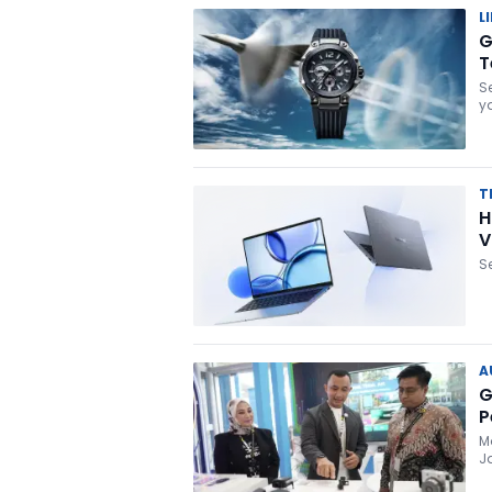
L
G
T
S
y
T
H
V
S
A
G
P
M
J