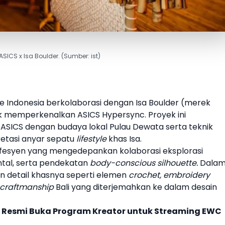
ASICS x Isa Boulder. (Sumber: ist)
e Indonesia berkolaborasi dengan
Isa Boulder
(merek
tuk memperkenalkan
ASICS
Hypersync. Proyek ini
a
ASICS
dengan budaya lokal Pulau Dewata serta teknik
retasi anyar
sepatu
lifestyle
khas Isa.
k fesyen yang mengedepankan kolaborasi eksplorasi
ental, serta pendekatan
body-conscious silhouette.
Dala
n detail khasnya seperti elemen
crochet, embroidery
 craftmanship
Bali yang diterjemahkan ke dalam desain
n Resmi Buka Program Kreator untuk Streaming EWC