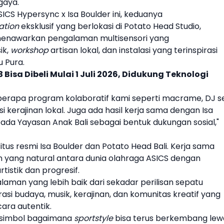
gaya.
SICS
Hypersync x
Isa Boulder
ini, keduanya
ation
eksklusif yang berlokasi di Potato Head Studio,
t menawarkan pengalaman multisensori yang
ik,
workshop
artisan lokal, dan instalasi yang terinspirasi
u Pura.
 Bisa Dibeli Mulai 1 Juli 2026, Didukung Teknologi
erapa program kolaboratif kami seperti macrame, DJ se
si kerajinan lokal. Juga ada hasil kerja sama dengan
Isa
ada Yayasan Anak Bali sebagai bentuk dukungan sosial,"
 situs resmi
Isa Boulder
dan Potato Head Bali. Kerja sama
 yang natural antara dunia olahraga
ASICS
dengan
tistik dan progresif.
man yang lebih baik dari sekadar perilisan
sepatu
si budaya, musik, kerajinan, dan komunitas kreatif yang
ara autentik.
 simbol bagaimana
sportstyle
bisa terus berkembang lew