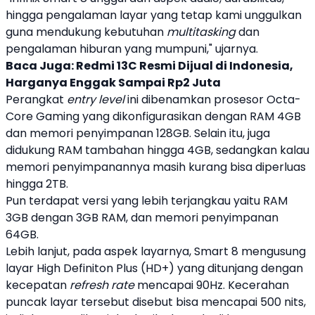
hingga pengalaman layar yang tetap kami unggulkan
guna mendukung kebutuhan
multitasking
dan
pengalaman hiburan yang mumpuni," ujarnya.
Baca Juga:
Redmi 13C Resmi Dijual di Indonesia,
Harganya Enggak Sampai Rp2 Juta
Perangkat
entry level
ini dibenamkan prosesor Octa-
Core Gaming yang dikonfigurasikan dengan RAM 4GB
dan memori penyimpanan 128GB. Selain itu, juga
didukung RAM tambahan hingga 4GB, sedangkan kalau
memori penyimpanannya masih kurang bisa diperluas
hingga 2TB.
Pun terdapat versi yang lebih terjangkau yaitu RAM
3GB dengan 3GB RAM, dan memori penyimpanan
64GB.
Lebih lanjut, pada aspek layarnya,
Smart 8
mengusung
layar High Definiton Plus (HD+) yang ditunjang dengan
kecepatan
refresh rate
mencapai 90Hz. Kecerahan
puncak layar tersebut disebut bisa mencapai 500 nits,