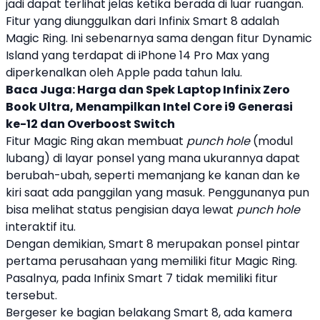
jadi dapat terlihat jelas ketika berada di luar ruangan.
Fitur yang diunggulkan dari
Infinix
Smart 8
adalah
Magic Ring
. Ini sebenarnya sama dengan fitur
Dynamic
Island
yang terdapat di iPhone 14 Pro Max yang
diperkenalkan oleh Apple pada tahun lalu.
Baca Juga:
Harga dan Spek Laptop Infinix Zero
Book Ultra, Menampilkan Intel Core i9 Generasi
ke-12 dan Overboost Switch
Fitur
Magic Ring
akan membuat
punch hole
(modul
lubang) di layar ponsel yang mana ukurannya dapat
berubah-ubah, seperti memanjang ke kanan dan ke
kiri saat ada panggilan yang masuk. Penggunanya pun
bisa melihat status pengisian daya lewat
punch hole
interaktif itu.
Dengan demikian,
Smart 8
merupakan ponsel pintar
pertama perusahaan yang memiliki fitur
Magic Ring
.
Pasalnya, pada
Infinix
Smart 7 tidak memiliki fitur
tersebut.
Bergeser ke bagian belakang
Smart 8
, ada kamera