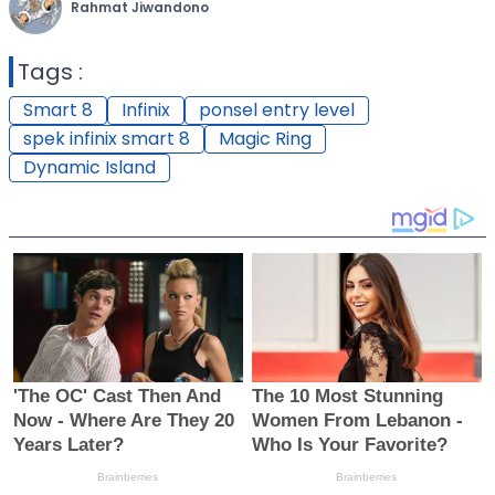
Rahmat Jiwandono
Tags :
Smart 8
Infinix
ponsel entry level
spek infinix smart 8
Magic Ring
Dynamic Island