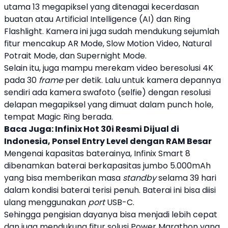
utama 13 megapiksel yang ditenagai kecerdasan
buatan atau Artificial Intelligence (AI) dan Ring
Flashlight. Kamera ini juga sudah mendukung sejumlah
fitur mencakup AR Mode, Slow Motion Video, Natural
Potrait Mode, dan Supernight Mode.
Selain itu, juga mampu merekam video beresolusi 4K
pada 30
frame
per detik. Lalu untuk kamera depannya
sendiri ada kamera swafoto (selfie) dengan resolusi
delapan megapiksel yang dimuat dalam punch hole,
tempat
Magic Ring
berada.
Baca Juga:
Infinix Hot 30i Resmi Dijual di
Indonesia, Ponsel Entry Level dengan RAM Besar
Mengenai kapasitas baterainya,
Infinix
Smart 8
dibenamkan baterai berkapasitas jumbo 5.000mAh
yang bisa memberikan masa
standby
selama 39 hari
dalam kondisi baterai terisi penuh. Baterai ini bisa diisi
ulang menggunakan
port
USB-C.
Sehingga pengisian dayanya bisa menjadi lebih cepat
dan juga mendukung fitur solusi Power Marathon yang