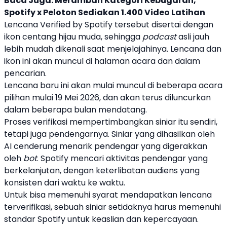
Baca Juga:
Merambah Kategori Kebugaran,
Spotify x Peloton Sediakan 1.400 Video Latihan
Lencana Verified by
Spotify
tersebut disertai dengan
ikon centang hijau muda, sehingga
podcast
asli jauh
lebih mudah dikenali saat menjelajahinya. Lencana dan
ikon ini akan muncul di halaman acara dan dalam
pencarian.
Lencana baru ini akan mulai muncul di beberapa acara
pilihan mulai 19 Mei 2026, dan akan terus diluncurkan
dalam beberapa bulan mendatang.
Proses verifikasi mempertimbangkan
siniar
itu sendiri,
tetapi juga pendengarnya. Siniar yang dihasilkan oleh
AI cenderung menarik pendengar yang digerakkan
oleh
bot
.
Spotify
mencari aktivitas pendengar yang
berkelanjutan, dengan keterlibatan audiens yang
konsisten dari waktu ke waktu.
Untuk bisa memenuhi syarat mendapatkan lencana
terverifikasi, sebuah
siniar
setidaknya harus memenuhi
standar
Spotify
untuk keaslian dan kepercayaan.