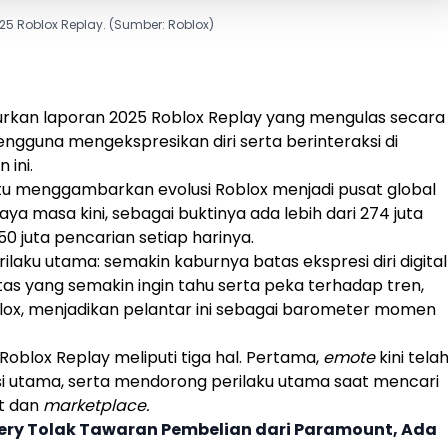
25 Roblox Replay. (Sumber: Roblox)
rkan laporan
2025 Roblox Replay
yang mengulas secara
guna mengekspresikan diri serta berinteraksi di
 ini.
tu menggambarkan evolusi
Roblox
menjadi pusat global
daya masa kini, sebagai buktinya ada lebih dari 274 juta
0 juta pencarian setiap harinya.
ilaku utama: semakin kaburnya batas ekspresi diri digital
tas yang semakin ingin tahu serta peka terhadap tren,
lox
, menjadikan pelantar ini sebagai barometer momen
Roblox Replay
meliputi tiga hal. Pertama,
emote
kini tela
si utama, serta mendorong perilaku utama saat mencari
ut dan
marketplace.
ery Tolak Tawaran Pembelian dari Paramount, Ada