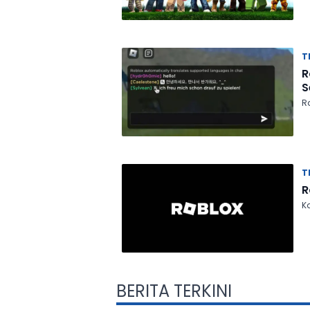
T
R
S
R
T
R
Ka
BERITA TERKINI