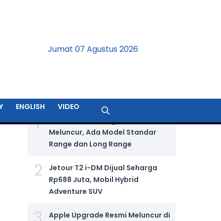
Jumat 07 Agustus 2026
BERITA TERPOPULER
Y
ENGLISH
VIDEO
1
GIIAS 2026: Wuling Aira Ev Resmi
Meluncur, Ada Model Standar
Range dan Long Range
2
Jetour T2 i-DM Dijual Seharga
Rp688 Juta, Mobil Hybrid
Adventure SUV
3
Apple Upgrade Resmi Meluncur di