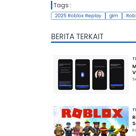
Tags :
2025 Roblox Replay
gim
Rob
BERITA TERKAIT
T
M
V
S
T
R
S
K