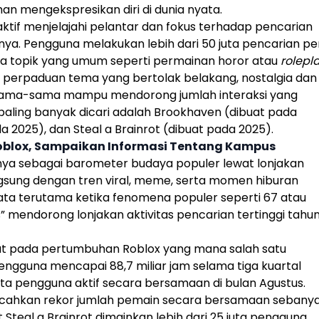
n mengekspresikan diri di dunia nyata.
ktif menjelajahi pelantar dan fokus terhadap pencarian
nya. Pengguna melakukan lebih dari 50 juta pencarian pe
ada topik yang umum seperti permainan horor atau
rolepl
perpaduan tema yang bertolak belakang, nostalgia dan
sama-sama mampu mendorong jumlah interaksi yang
 paling banyak dicari adalah Brookhaven (dibuat pada
 2025), dan Steal a Brainrot (dibuat pada 2025).
Roblox, Sampaikan Informasi Tentang Kampus
ya sebagai barometer budaya populer lewat lonjakan
sung dengan tren viral, meme, serta momen hiburan
 data terutama ketika fenomena populer seperti 67 atau
mendorong lonjakan aktivitas pencarian tertinggi tahu
lihat pada pertumbuhan
Roblox
yang mana salah satu
pengguna mencapai 88,7 miliar jam selama tiga kuartal
ta pengguna aktif secara bersamaan di bulan Agustus.
ahkan rekor jumlah pemain secara bersamaan sebany
t Steal a Brainrot dimainkan lebih dari 25 juta pengguna