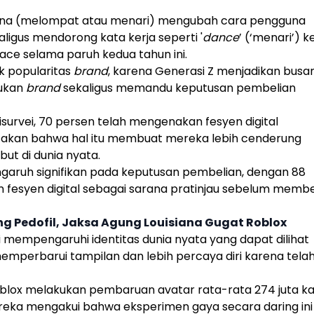
na (melompat atau menari) mengubah cara pengguna
kaligus mendorong kata kerja seperti '
dance
’ (‘menari’) k
ace selama paruh kedua tahun ini.
k popularitas
brand
, karena Generasi Z menjadikan busa
mukan
brand
sekaligus memandu keputusan pembelian
survei, 70 persen telah mengenakan fesyen digital
akan bahwa hal itu membuat mereka lebih cenderung
t di dunia nyata.
ngaruh signifikan pada keputusan pembelian, dengan 88
esyen digital sebagai sarana pratinjau sebelum membe
ng Pedofil, Jaksa Agung Louisiana Gugat Roblox
ni mempengaruhi identitas dunia nyata yang dapat dilihat
memperbarui tampilan dan lebih percaya diri karena tela
blox
melakukan pembaruan avatar rata-rata 274 juta kal
ereka mengakui bahwa eksperimen gaya secara daring ini