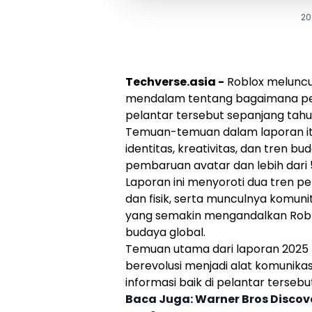
20
Techverse.asia -
Roblox
meluncu
mendalam tentang bagaimana peng
pelantar tersebut sepanjang tahun
Temuan-temuan dalam laporan i
identitas, kreativitas, dan tren bu
pembaruan avatar dan lebih dari 5
Laporan ini menyoroti dua tren per
dan fisik, serta munculnya komuni
yang semakin mengandalkan
Rob
budaya global.
Temuan utama dari laporan
2025 
berevolusi menjadi alat komunika
informasi baik di pelantar terseb
Baca Juga:
Warner Bros Discov