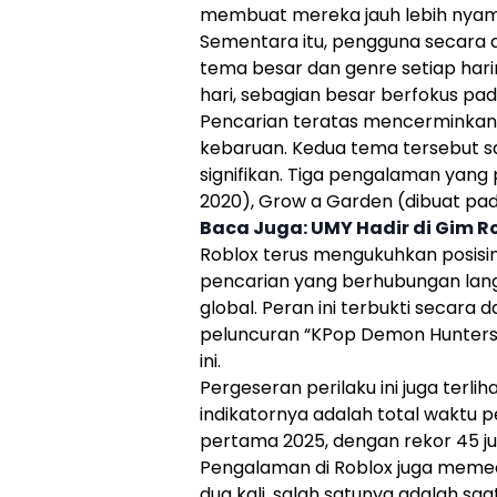
membuat mereka jauh lebih nyama
Sementara itu, pengguna secara a
tema besar dan genre setiap hari
hari, sebagian besar berfokus p
Pencarian teratas mencerminkan 
kebaruan. Kedua tema tersebut 
signifikan. Tiga pengalaman yang
2020), Grow a Garden (dibuat pada
Baca Juga:
UMY Hadir di Gim 
Roblox
terus mengukuhkan posisin
pencarian yang berhubungan lang
global. Peran ini terbukti secara
peluncuran “KPop Demon Hunters” 
ini.
Pergeseran perilaku ini juga ter
indikatornya adalah total waktu 
pertama 2025, dengan rekor 45 ju
Pengalaman di
Roblox
juga memec
dua kali, salah satunya adalah saa