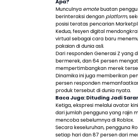
Apa?
Munculnya
emote
buatan penggu
berinteraksi dengan
platform
, se
posisi teratas pencarian Marketpl
Kedua, fesyen digital mendongkra
virtual sebagai cara baru mene
pakaian di dunia asli.
Dari responden Generasi Z yang di
bermerek, dan 64 persen mengat
mempertimbangkan merek tersebu
Dinamika ini juga memberikan pe
persen responden memanfaatkan f
produk tersebut di dunia nyata.
Baca Juga:
Dituding Jadi Sara
Ketiga, ekspresi melalui avatar ki
dari jumlah pengguna yang rajin 
mencoba sebelumnya di
Roblox
.
Secara keseluruhan, pengguna
Ro
setiap hari dan 87 persen dari m