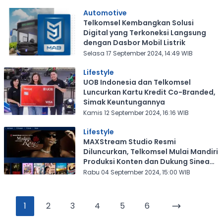
Automotive
Telkomsel Kembangkan Solusi
Digital yang Terkoneksi Langsung
dengan Dasbor Mobil Listrik
Selasa 17 September 2024, 14:49 WIB
Lifestyle
UOB Indonesia dan Telkomsel
Luncurkan Kartu Kredit Co-Branded,
Simak Keuntungannya
Kamis 12 September 2024, 16:16 WIB
Lifestyle
MAXStream Studio Resmi
Diluncurkan, Telkomsel Mulai Mandiri
Produksi Konten dan Dukung Sineas
Muda
Rabu 04 September 2024, 15:00 WIB
1
2
3
4
5
6