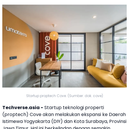
Startup proptech Cove. (Sumber: dok. cove)
Techverse.asia -
Startup teknologi
properti
(proptech)
Cove
akan melakukan ekspansi ke
Daerah
Istimewa Yogyakarta
(DIY) dan Kota
Surabaya
, Provinsi
Jawa Timur. Hal ini berkelindan dengan semakin