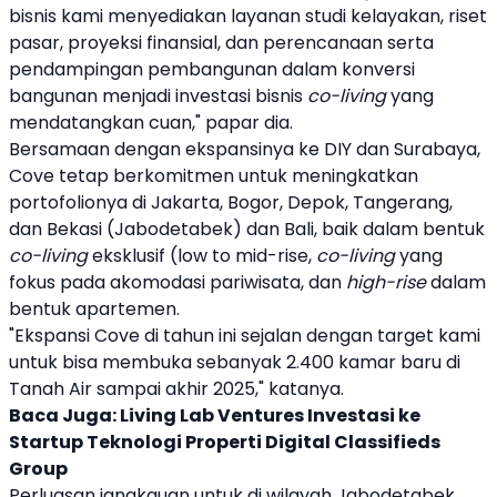
bisnis kami menyediakan layanan studi kelayakan, riset
pasar, proyeksi finansial, dan perencanaan serta
pendampingan pembangunan dalam konversi
bangunan menjadi investasi bisnis
co-living
yang
mendatangkan cuan," papar dia.
Bersamaan dengan ekspansinya ke DIY dan
Surabaya
,
Cove
tetap berkomitmen untuk meningkatkan
portofolionya di Jakarta, Bogor, Depok, Tangerang,
dan Bekasi (Jabodetabek) dan Bali, baik dalam bentuk
co-living
eksklusif (low to mid-rise,
co-living
yang
fokus pada akomodasi pariwisata, dan
high-rise
dalam
bentuk apartemen.
"Ekspansi
Cove
di tahun ini sejalan dengan target kami
untuk bisa membuka sebanyak 2.400 kamar baru di
Tanah Air sampai akhir 2025," katanya.
Baca Juga:
Living Lab Ventures Investasi ke
Startup Teknologi Properti Digital Classifieds
Group
Perluasan jangkauan untuk di wilayah Jabodetabek