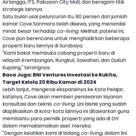
Airlangga, ITS, Pakuwon City Mall, dan beragam titik
strategis lainnya.
Satu bulan usai peluncuran itu, 80 persen dari jumlah
kamar
Cove
Sanmara telah disewa, yang menandai
minat besar terhadap
co-living
. Melihat potensi ini,
Cove
pun berencana untuk menghadirkan beberapa
properti
baru lainnya di
Surabaya
.
"Kami bakal membuka cabang
properti
baru di
wilayah Krembangan, Rungkut, Sawahan, dan Dukuh
Kupang," terangnya.
Baca Juga:
BNI Ventures Investasi ke Rukita,
Target Kelola 20 Ribu Kamar di 2024
Lebih lanjut, mengenai ekspansinya ke Kota Pelajar,
katanya,
Cove
akan memberi penawaran layanan
konsultasi dan teknis
co-living
. Lini bisnis yang sudah
diaplikasikan di kota-kota lainnya ini ditawarkan guna
membantu para pemilik
properti
yang ada di DIY
dalam memaksimalkan aset mereka.
"Dengan keahlian kami di bidang
co-living
, dalam lini