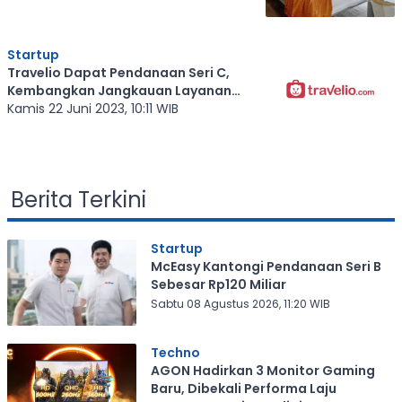
Startup
Travelio Dapat Pendanaan Seri C,
Kembangkan Jangkauan Layanan
Properti
Kamis 22 Juni 2023, 10:11 WIB
Berita Terkini
Startup
McEasy Kantongi Pendanaan Seri B
Sebesar Rp120 Miliar
Sabtu 08 Agustus 2026, 11:20 WIB
Techno
AGON Hadirkan 3 Monitor Gaming
Baru, Dibekali Performa Laju