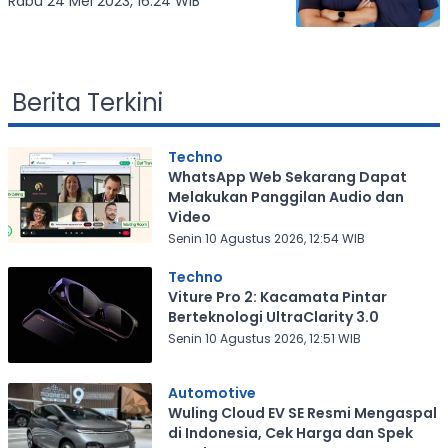
Hummingbird Ventures, Segini
Rabu 24 Mei 2023, 16:24 WIB
Nominalnya
Berita Terkini
Techno
WhatsApp Web Sekarang Dapat
Melakukan Panggilan Audio dan
Video
Senin 10 Agustus 2026, 12:54 WIB
Techno
Viture Pro 2: Kacamata Pintar
Berteknologi UltraClarity 3.0
Senin 10 Agustus 2026, 12:51 WIB
Automotive
Wuling Cloud EV SE Resmi Mengaspal
di Indonesia, Cek Harga dan Spek