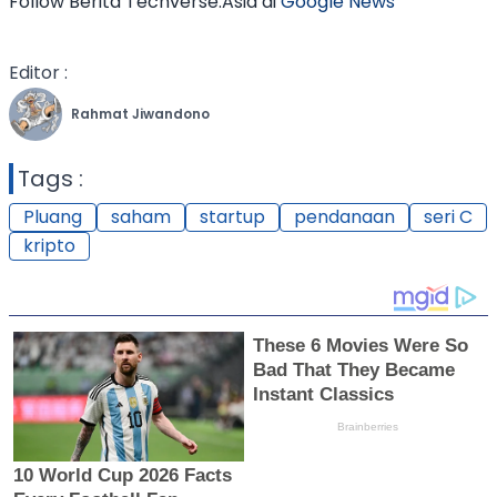
Follow Berita Techverse.Asia di
Google News
Editor :
Rahmat Jiwandono
Tags :
Pluang
saham
startup
pendanaan
seri C
kripto