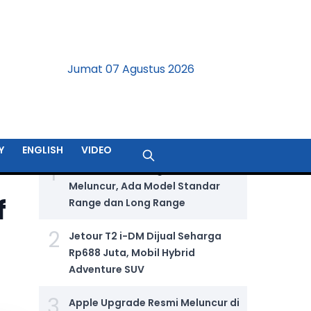
Jumat 07 Agustus 2026
BERITA TERPOPULER
Y
ENGLISH
VIDEO
1
GIIAS 2026: Wuling Aira Ev Resmi
Meluncur, Ada Model Standar
f
Range dan Long Range
2
Jetour T2 i-DM Dijual Seharga
Rp688 Juta, Mobil Hybrid
Adventure SUV
3
Apple Upgrade Resmi Meluncur di