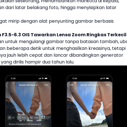
akaian seseorang, menambahkan mahkota di kepala,
n dari latar belakang foto, hingga menyisipkan latar
sangat mirip dengan alat penyunting gambar berbasis
 F3.5-6.3 OIS Tawarkan Lensa Zoom Ringkas Terkecil
akan untuk mengulangi gambar tanpa batasan tambah, ub
n beberapa detik untuk menghasilkan kreasinya, tetapi
a jauh lebih cepat dan lancar dibandingkan generator
ng dirilis hampir dua tahun lalu.