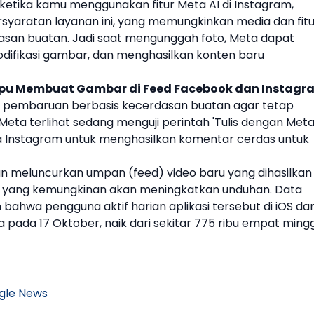
a ketika kamu menggunakan fitur
Meta AI
di
Instagram
,
rsyaratan layanan ini, yang memungkinkan media dan fitu
asan buatan
. Jadi saat mengunggah foto, Meta dapat
ifikasi gambar, dan menghasilkan konten baru
pu Membuat Gambar di Feed Facebook dan Instagr
n pembaruan berbasis
kecerdasan buatan
agar tetap
, Meta terlihat sedang menguji perintah 'Tulis dengan
Met
a
Instagram
untuk menghasilkan komentar cerdas untuk
 meluncurkan umpan (feed) video baru yang dihasilkan 
, yang kemungkinan akan meningkatkan unduhan. Data
bahwa pengguna aktif harian aplikasi tersebut di iOS da
a pada 17 Oktober, naik dari sekitar 775 ribu empat ming
gle News