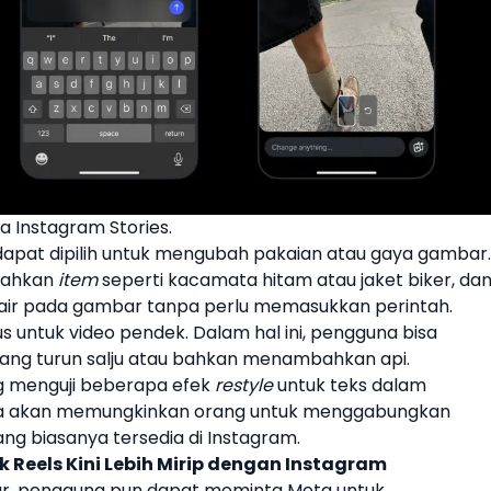
 Instagram Stories.
 dapat dipilih untuk mengubah pakaian atau gaya gambar.
bahkan
item
seperti kacamata hitam atau jaket biker, da
air pada gambar tanpa perlu memasukkan perintah.
s untuk video pendek. Dalam hal ini, pengguna bisa
ng turun salju atau bahkan menambahkan api.
ng menguji beberapa efek
restyle
untuk teks dalam
tinya akan memungkinkan orang untuk menggabungkan
ng biasanya tersedia di
Instagram
.
 Reels Kini Lebih Mirip dengan Instagram
ar, pengguna pun dapat meminta Meta untuk