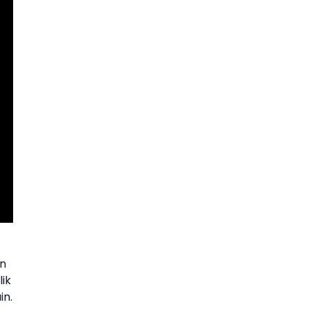
n
ik
in.