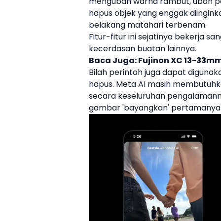
mengubah warna rambut, ubah p
hapus objek yang enggak diinginka
belakang matahari terbenam.
Fitur-fitur ini sejatinya bekerja 
kecerdasan buatan
lainnya.
Baca Juga:
Fujinon XC 13-33mm
Bilah perintah juga dapat digun
hapus. Meta AI masih membutuhka
secara keseluruhan pengalamanny
gambar 'bayangkan' pertamanya ya