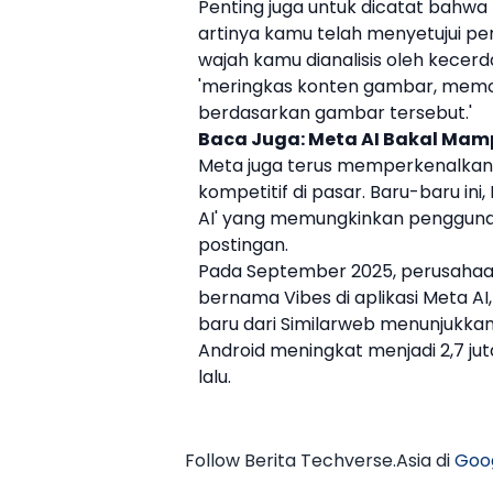
Penting juga untuk dicatat bahw
artinya kamu telah menyetujui pe
wajah kamu dianalisis oleh
kecerd
'meringkas konten gambar, memod
berdasarkan gambar tersebut.'
Baca Juga:
Meta AI Bakal Mam
Meta juga terus memperkenalka
kompetitif di pasar. Baru-baru ini
AI
' yang memungkinkan penggun
postingan.
Pada September 2025, perusahaan
bernama Vibes di aplikasi
Meta AI
baru dari Similarweb menunjukkan 
Android meningkat menjadi 2,7 jut
lalu.
Follow Berita Techverse.Asia di
Goo