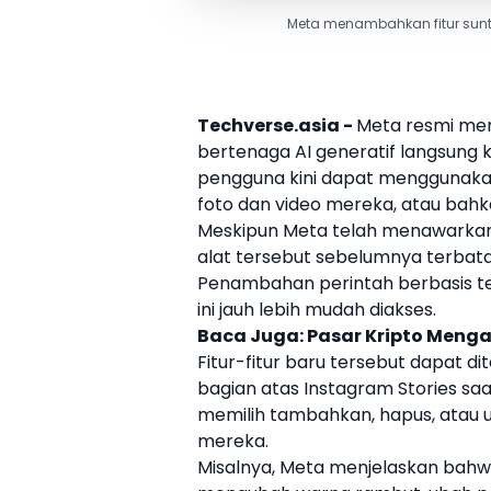
Meta menambahkan fitur sunti
Techverse.asia -
Meta resmi men
bertenaga
AI generatif
langsung 
pengguna kini dapat menggunaka
foto dan video mereka, atau ba
Meskipun Meta telah menawarka
alat tersebut sebelumnya terbat
Penambahan perintah berbasis te
ini jauh lebih mudah diakses.
Baca Juga:
Pasar Kripto Menga
Fitur-fitur baru tersebut dapat di
bagian atas
Instagram
Stories
saa
memilih tambahkan, hapus, atau
mereka.
Misalnya, Meta menjelaskan ba