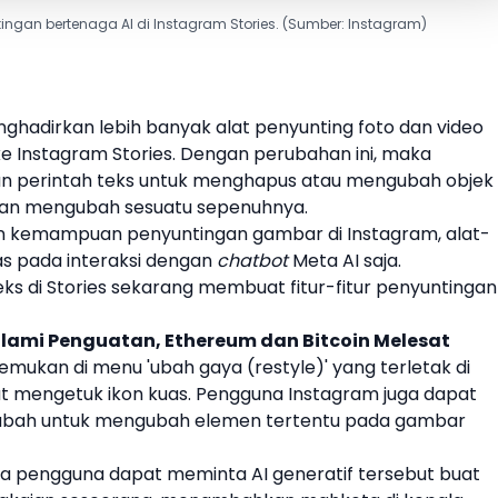
ngan bertenaga AI di Instagram Stories. (Sumber: Instagram)
ghadirkan lebih banyak alat penyunting foto dan video
ke
Instagram
Stories
. Dengan perubahan ini, maka
n perintah teks untuk menghapus atau mengubah objek 
hkan mengubah sesuatu sepenuhnya.
n kemampuan penyuntingan gambar di
Instagram
, alat-
as pada interaksi dengan
chatbot
Meta AI
saja.
ks di
Stories
sekarang membuat fitur-fitur penyuntingan
lami Penguatan, Ethereum dan Bitcoin Melesat
temukan di menu 'ubah gaya (restyle)' yang terletak di
t mengetuk ikon kuas. Pengguna
Instagram
juga dapat
 ubah untuk mengubah elemen tertentu pada gambar
hwa pengguna dapat meminta
AI generatif
tersebut buat