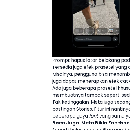
Prompt hapus latar belakang pada
Tersedia juga efek prasetel yang
Misalnya, pengguna bisa menam
juga dapat menerapkan efek cat 
Ada juga beberapa prasetel khusu
membuatnya tampak seperti seda
Tak ketinggalan, Meta juga seda
postingan
Stories
. Fitur ini nan
beberapa gaya
font
yang sama ya
Baca Juga:
Meta Bikin Facebook
Seperti halnya pengeditan gamb