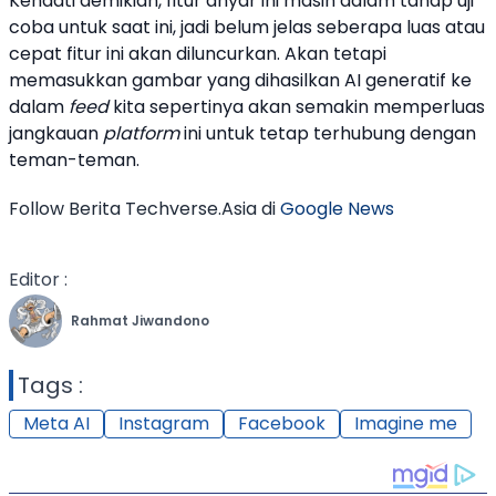
Kendati demikian, fitur anyar ini masih dalam tahap uji
coba untuk saat ini, jadi belum jelas seberapa luas atau
cepat fitur ini akan diluncurkan. Akan tetapi
memasukkan gambar yang dihasilkan AI generatif ke
dalam
feed
kita sepertinya akan semakin memperluas
jangkauan
platform
ini untuk tetap terhubung dengan
teman-teman.
Follow Berita Techverse.Asia di
Google News
Editor :
Rahmat Jiwandono
Tags :
Meta AI
Instagram
Facebook
Imagine me