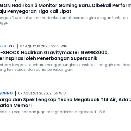
GON Hadirkan 3 Monitor Gaming Baru, Dibekali Perfor
aju Penyegaran Tiga Kali Lipat
engan fitur ini akan memudahkan untuk bermain gim dengan tuntutan
nggi.
IFESTYLE
07 Agustus 2026, 22:18 WIB
-SHOCK Hadirkan Gravitymaster GWRB3000,
erinspirasi oleh Penerbangan Supersonik
eri jam tangan ini terbaru menggabungkan konstruksi canggih dan des
ang terinspirasi dari dunia penerbangan.
ECHNO
07 Agustus 2026, 21:56 WIB
arga dan Spek Lengkap Tecno Megabook T14 Air, Ada 
arian Memori
elain itu perusahaan juga menghadirkan Megabook T1 15.6.