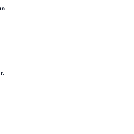
an
r,