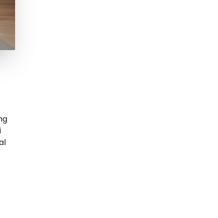
ng
i
al