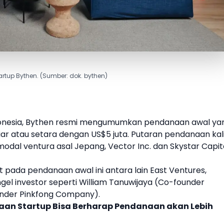
artup Bythen. (Sumber: dok. bythen)
onesia,
Bythen
resmi mengumumkan
pendanaan awal
ya
iar atau setara dengan US$5 juta. Putaran pendanaan kal
modal ventura asal Jepang, Vector Inc. dan Skystar Capit
at pada
pendanaan awal
ini antara lain
East Ventures
,
gel investor seperti William Tanuwijaya (Co-founder
under Pinkfong Company).
aan Startup Bisa Berharap Pendanaan akan Lebih