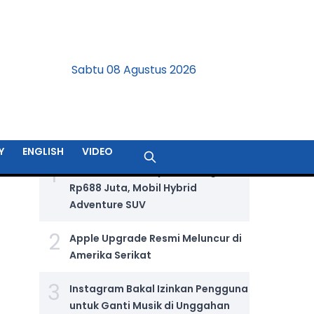
Sabtu 08 Agustus 2026
BERITA TERPOPULER
Y
ENGLISH
VIDEO
1
Jetour T2 i-DM Dijual Seharga
Rp688 Juta, Mobil Hybrid
Adventure SUV
2
Apple Upgrade Resmi Meluncur di
Amerika Serikat
3
Instagram Bakal Izinkan Pengguna
untuk Ganti Musik di Unggahan