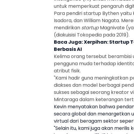
untuk memperkuat pengaruh digi
Para pendiri
startup
Bythen
yaitu 
Isadora, dan William Nagata. Me
mendirikan
startup
Magnivate (yan
(diakuisisi Tokopedia pada 2019).
Baca Juga:
Xerpihan: Startup 
Berbasis AI
Kelima orang tersebut berambisi
pengguna muda terhadap identitas d
atribut fisik.
"Kami hadir guna meningkatkan p
diakses dan model berbagai pend
sukses sebagai seorang
kreator
vi
Mintaraga dalam keterangan tertul
Kevin menyatakan bahwa pendana
secara global dan menargetkan u
virtual dari beragam sektor sepe
"Selain itu, kami juga akan merilis 