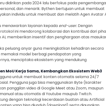
ru didirikan pada 2024 lalu berfokus pada pengembang
ersonal, dan menarik.
Bythen
bertujuan untuk membuat
kan individu untuk membuat dan melatih Agen Avatar 
u menawarkan layanan kepada
end-user.
Dengan
tokol ini mendorong kolaborasi dan kontribusi dari pih
AI, memberikan insentif dan penghargaan atas masuka
 peluang anyar guna meningkatkan kehadiran secara
i memakai model berbagi pendapatan yang
or
nya, menciptaka ekosistem yang mendukung
eken MoU Kerja Sama, Kembangkan Ekosistem Web3
guna untuk membuat konten otomatis selama 24/7
osial. Pengguna juga bisa menggunakan Byte (karakter
ukan panggilan video di Google Meet atau Zoom, maupun
manual atau otomatis di Youtube maupub Twitch.
kung dengan teknologi kecerdasan buatan atau Artificial
konten yang bisa diunduh (download) serta digunakan