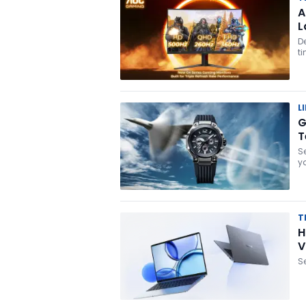
A
L
D
ti
L
G
T
S
y
T
H
V
S