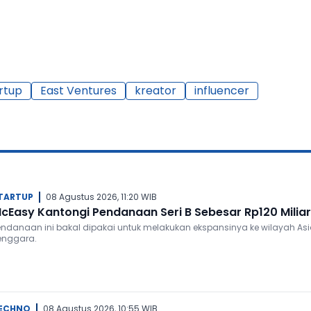
rtup
East Ventures
kreator
influencer
TARTUP
08 Agustus 2026, 11:20 WIB
cEasy Kantongi Pendanaan Seri B Sebesar Rp120 Miliar
endanaan ini bakal dipakai untuk melakukan ekspansinya ke wilayah As
enggara.
ECHNO
08 Agustus 2026, 10:55 WIB