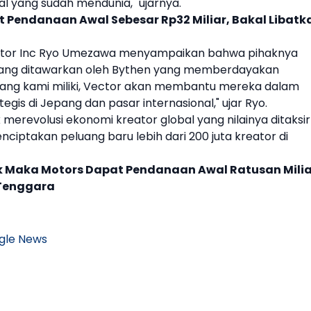
nal yang sudah mendunia," ujarnya.
 Pendanaan Awal Sebesar Rp32 Miliar, Bakal Libatk
Vector Inc Ryo Umezawa menyampaikan bahwa pihaknya
ang ditawarkan oleh
Bythen
yang memberdayakan
 yang kami miliki, Vector akan membantu mereka dalam
is di Jepang dan pasar internasional," ujar Ryo.
k merevolusi ekonomi
kreator
global yang nilainya ditaksir
enciptakan peluang baru lebih dari 200 juta
kreator
di
rk Maka Motors Dapat Pendanaan Awal Ratusan Milia
 Tenggara
gle News