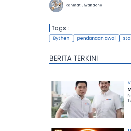
Rahmat Jiwandono
Tags :
Bythen
pendanaan awal
sta
BERITA TERKINI
S
M
P
T
T