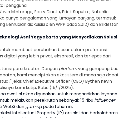
tal pengguna.
Kevin Mintaraga, Ferry Dianto, Erick Saputra, Natahlia
reka punya pengalaman yang lumayan panjang, termasuk
g kemudian diakuisisi oleh WPP pada 2012) dan Bridesto
Teknologi Asal Yogyakarta yang Menyediakan Solusi
 untuk membuat perubahan besar dalam preferensi
igital yang lebih privat, ekspresif, dan terlepas dari
otensi para
kreator
. Dengan
platform
yang gampang bua
apatan, kami menciptakan ekosistem di mana saja dapa
rtual," jelas Chief Executive Officer (CEO)
Bythen
Kevin
isnya kami kutip, Rabu (15/1/2025).
a awal ini akan digunakan untuk menghadirkan layanan
ntuk melakukan perekrutan sebanyak 15 ribu
influencer
rti Web3 dan
gaming
pada tahun ini.
koleksi Intellectual Property (IP) orsinial dan berkolaboras