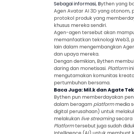
Sebagai informasi, B
ythen yang ba
Agen Avatar AI 3D yang otonom, p
protokol produk yang memberdaya
khusus mereka sendiri.
Agen-agen tersebut akan mamp
memanfaatkan teknologi Web3, pro
lain dalam mengembangkan Agen 
dan upaya mereka.
Dengan demikian,
Bythen
membuka
daring dan monetisasi.
Platform
in
mengutamakan komunitas
kreat
pertumbuhan bersama.
Baca Juga:
Mil.k dan Agate T
Bythen
pun memberdayakan peng
dalam beragam
platform
media s
digital perusahaan) untuk melak
melakukan
live streaming
secara 
Platform
tersebut juga sudah didu
Intelligence (AI) untuk membuat 