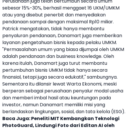
Perusahaan juga telah bertumbuh secara umum
sebesar 15%-30%, berhasil menggaet 16 UKM/
UMKM
atau yang disebut penerbit dan menyediakan
pendanaan sampai dengan maksimal Rp10 miliar.
Patrick mengatakan, tidak hanya membantu
penyaluran pendanaan,
Danamart
juga memberikan
layanan pengetahuan bisnis kepada pelaku
UMKM
.
"Permasalahan umum yang biasa dijumpai oleh
UMKM
adalah pendanaan dan business knowledge. Oleh
karena itulah,
Danamart
juga turut membantu
pertumbuhan bisnis
UMKM
tidak hanya secara
finansial, tetapi juga secara edukatif," sambungnya.
Sementara itu dilansir lewat Warta Ekonomi, meski
berperan sebagai perusahaan penyalur modal usaha
dan memberi imbal hasil atau keuntungan pada
investor, namun
Danamart
memiliki misi yang
berlandaskan lingkungan, sosial, dan tata kelola (ESG).
Baca Juga:
Peneliti MIT Kembangkan Teknologi
PhotoGuard, Lindungi Foto dari Editan AI oleh