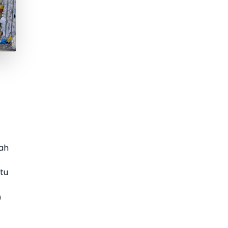
ah
atu
n