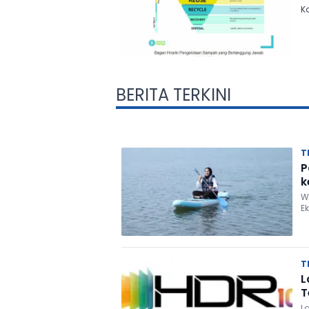
K
BERITA TERKINI
T
P
k
W
E
T
L
T
L