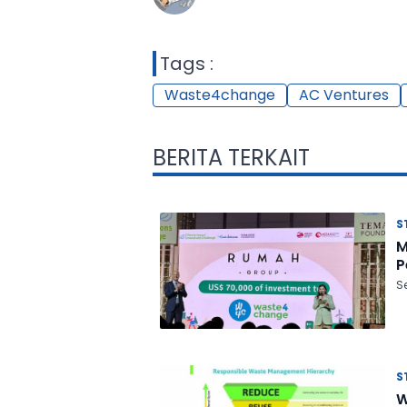
Tags :
Waste4change
AC Ventures
BERITA TERKAIT
S
M
P
S
S
W