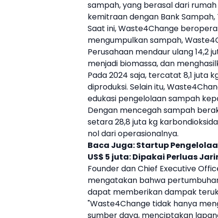
sampah
, yang berasal dari rumah 
kemitraan dengan Bank Sampah, TPS
Saat ini, Waste4Change beroperasi 
mengumpulkan
sampah
, Waste4
Perusahaan mendaur ulang 14,2 ju
menjadi biomassa, dan menghasil
Pada 2024 saja, tercatat 8,1 juta 
diproduksi. Selain itu, Waste4C
edukasi pengelolaan
sampah
kepa
Dengan mencegah
sampah
berak
setara 28,8 juta kg karbondioksid
nol dari operasionalnya.
Baca Juga:
Startup Pengelola
US$ 5 juta: Dipakai Perluas Jar
Founder dan Chief Executive Of
mengatakan bahwa pertumbuhan s
dapat memberikan dampak teruku
"Waste4Change tidak hanya men
sumber daya, menciptakan lapang