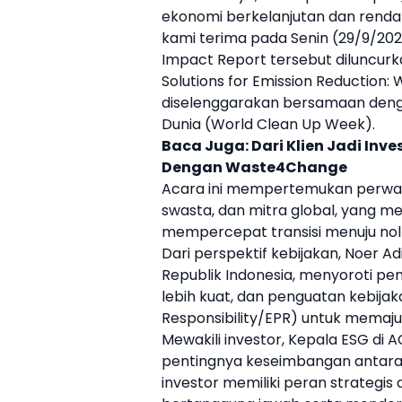
ekonomi berkelanjutan dan renda
kami terima pada Senin (29/9/202
Impact Report tersebut diluncur
Solutions for Emission Reduction:
diselenggarakan bersamaan dengan
Dunia (World Clean Up Week).
Baca Juga:
Dari Klien Jadi In
Dengan Waste4Change
Acara ini mempertemukan perwakil
swasta, dan mitra global, yang me
mempercepat transisi menuju no
Dari perspektif kebijakan, Noer A
Republik Indonesia, menyoroti p
lebih kuat, dan penguatan kebij
Responsibility/EPR) untuk memajuk
Mewakili investor, Kepala ESG di
A
pentingnya keseimbangan antara 
investor memiliki peran strateg