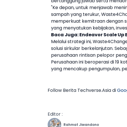
bertanggung jawab serta mendor
"Ke depan, untuk menjawab menin
sampah
yang terukur, Waste4Ch
memperkuat kemitraan dengan sekt
yang menyatukan kebijakan, investa
Baca Juga:
Endeavor Scale Up Ba
Melalui strategi ini, Waste4Chan
solusi sirkular berkelanjutan. Seb
perusahaan rintisan
pelopor peng
Perusahaan ini beroperasi di 19 
yang mencakup pengumpulan, pemi
Follow Berita Techverse.Asia di
Goo
Editor :
Rahmat Jiwandono