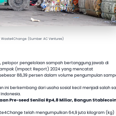
si Waste4Change. (Sumber: AC Ventures)
 pelopor pengelolaan
sampah
bertanggung jawab di
n Dampak (Impact Report) 2024 yang mencatat
sebesar 88,39 persen dalam volume pengumpulan
samp
n ini berkembang dari usaha sosial kecil menjadi salah s
Indonesia.
an Pre-seed Senilai Rp4,8 Miliar, Bangun Stablecoi
te4Change telah mengumpulkan 64,9 juta kilogram (kg)