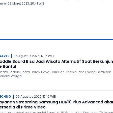
amis 09 Maret 2023, 20:41 WIB
RAVEL
06 Agustus 2026, 17:17 WIB
addle Board Bisa Jadi Wisata Alternatif Saat Berkunju
e Bantul
isata Paddle Board Baros, Daya Tarik Baru Pesisir Bantul yang Gerakkan
konomi Warga.
ECHNO
06 Agustus 2026, 17:16 WIB
ayanan Streaming Samsung HDR10 Plus Advanced aka
ersedia di Prime Video
ayanan tersebut berlaku mulai Agustus 2026 untuk lini Samsung TV terbar