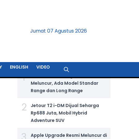
Jumat 07 Agustus 2026
BERITA TERPOPULER
Y
ENGLISH
VIDEO
1
GIIAS 2026: Wuling Aira Ev Resmi
Meluncur, Ada Model Standar
Range dan Long Range
2
Jetour T2 i-DM Dijual Seharga
Rp688 Juta, Mobil Hybrid
Adventure SUV
3
Apple Upgrade Resmi Meluncur di