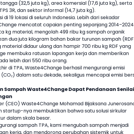
tangga (32,5 juta kg), area komersial (17,6 juta kg), serta
 3R, dan sektor informal (14,7 juta kg).
di 19 lokasi di seluruh Indonesia. Lebih dari sekadar
Change mencatat capaian penting sepanjang 2014–2024
ta kg material, mengolah 499 ribu kg
sampah
organik
kan dua juta kilogram bahan bakar turunan
sampah
(RDF
kg material didaur ulang dan hampir 700 ribu kg RDF yang
hange membuka ratusan lapangan kerja dan memberikan
da lebih dari 550 ribu orang.
hir di TPA, Waste4Change berhasil mengurangi emisi
a (CO₂) dalam satu dekade, sekaligus mencapai emisi bers
an Sampah Waste4Change Dapat Pendanaan Senila
ingan
ficer (CEO) Waste4Change Mohamad Bijaksana Junerosan
tartup-nya membuktikan bahwa satu solusi sirkular
r dalam skala besar.
gurangi
sampah
TPA, kami mengubah
sampah
menjadi
an kerja, dan mendorong perubahan sistemik untuk