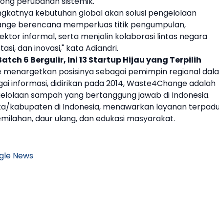
ong perubahan sistemik.
gkatnya kebutuhan global akan solusi pengelolaan
ange berencana memperluas titik pengumpulan,
or informal, serta menjalin kolaborasi lintas negara
si, dan inovasi," kata Adiandri.
tch 6 Bergulir, Ini 13 Startup Hijau yang Terpilih
ge menargetkan posisinya sebagai pemimpin regional dal
agai informasi, didirikan pada 2014, Waste4Change adalah
elolaan
sampah
yang bertanggung jawab di Indonesia.
kota/kabupaten di Indonesia, menawarkan layanan terpad
lahan, daur ulang, dan edukasi masyarakat.
gle News