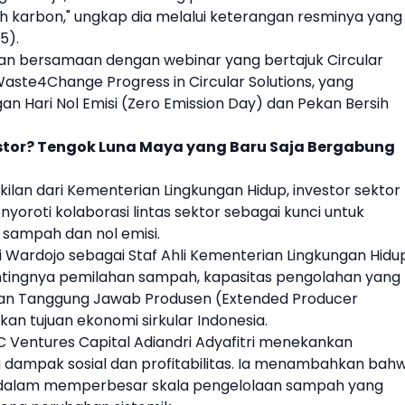
h karbon," ungkap dia melalui keterangan resminya yang
5).
kan bersamaan dengan webinar yang bertajuk Circular
 Waste4Change Progress in Circular Solutions, yang
 Hari Nol Emisi (Zero Emission Day) dan Pekan Bersih
vestor? Tengok Luna Maya yang Baru Saja Bergabung
an dari Kementerian Lingkungan Hidup, investor sektor
nyoroti kolaborasi lintas sektor sebagai kunci untuk
l
sampah
dan nol emisi.
di Wardojo sebagai Staf Ahli Kementerian Lingkungan Hidu
entingnya pemilahan
sampah
, kapasitas pengolahan yang
akan Tanggung Jawab Produsen (Extended Producer
an tujuan ekonomi sirkular Indonesia.
C Ventures
Capital Adiandri Adyafitri menekankan
dampak sosial dan profitabilitas. Ia menambahkan bah
is dalam memperbesar skala pengelolaan
sampah
yang