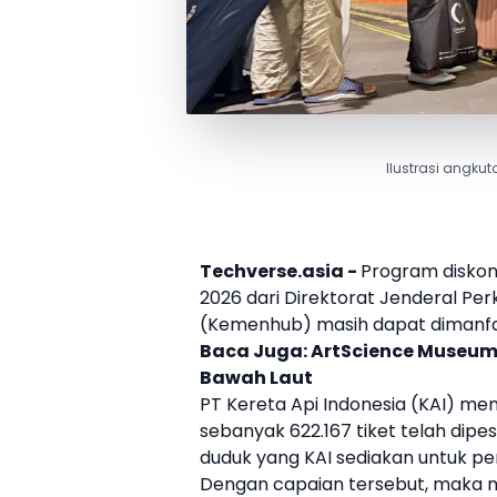
Ilustrasi angkut
Techverse.asia -
Program diskon
2026 dari Direktorat Jenderal P
(Kemenhub) masih dapat dimanf
Baca Juga:
ArtScience Museum
Bawah Laut
PT Kereta Api Indonesia (
KAI
) men
sebanyak 622.167
tiket
telah dipes
duduk yang
KAI
sediakan untuk per
Dengan capaian tersebut, maka m