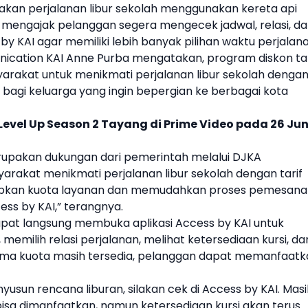
akan perjalanan
libur sekolah
menggunakan kereta api
mengajak pelanggan segera mengecek jadwal, relasi, d
 by
KAI
agar memiliki lebih banyak pilihan waktu perjalana
nication
KAI
Anne Purba mengatakan, program diskon tar
yarakat untuk menikmati perjalanan
libur sekolah
denga
 bagi keluarga yang ingin bepergian ke berbagai kota
Level Up Season 2 Tayang di Prime Video pada 26 Jun
erupakan dukungan dari pemerintah melalui DJKA
rakat menikmati perjalanan
libur sekolah
dengan tarif
kan kuota layanan dan memudahkan proses pemesana
cess by
KAI
,” terangnya.
pat langsung membuka aplikasi Access by
KAI
untuk
milih relasi perjalanan, melihat ketersediaan kursi, da
lama kuota masih tersedia, pelanggan dapat memanfaatk
usun rencana liburan, silakan cek di Access by
KAI
. Mas
isa dimanfaatkan, namun ketersediaan kursi akan terus