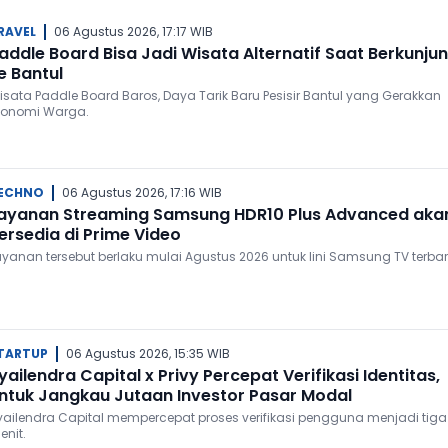
RAVEL
06 Agustus 2026, 17:17 WIB
addle Board Bisa Jadi Wisata Alternatif Saat Berkunju
e Bantul
isata Paddle Board Baros, Daya Tarik Baru Pesisir Bantul yang Gerakkan
konomi Warga.
ECHNO
06 Agustus 2026, 17:16 WIB
ayanan Streaming Samsung HDR10 Plus Advanced aka
ersedia di Prime Video
ayanan tersebut berlaku mulai Agustus 2026 untuk lini Samsung TV terbar
TARTUP
06 Agustus 2026, 15:35 WIB
yailendra Capital x Privy Percepat Verifikasi Identitas,
ntuk Jangkau Jutaan Investor Pasar Modal
yailendra Capital mempercepat proses verifikasi pengguna menjadi tiga
enit.