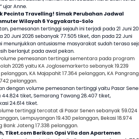
 ujar Anne.
k Pecinta Travelling! Simak Perubahan Jadwal
mmuter Wilayah 6 Yogyakarta-Solo
, pemesanan tertinggi sejauh ini terjadi pada 21 Juni 2
ada 20 Juni 2026 sebanyak 77.505
tiket
, dan pada 22 Juni
 ini menunjukkan antusiasme masyarakat sudah terasa sej
ih berlanjut pada awal pekan.
 volume pemesanan tertinggi sementara pada program
kolah
2026 yaitu KA Joglosemarkerto sebanyak 19.239
 pelanggan, KA Majapahit 17.364 pelanggan, KA Pangran
.742 pelanggan.
an dengan volume pemesanan tertinggi yaitu Pasar Sene
a
44.824
tiket
, Semarang Tawang 28.407
tiket
,
kasi 24.614
tiket
.
olume tertinggi tercatat di Pasar Senen sebanyak 59.024
anggan, Lempuyangan 19.430 pelanggan, Bekasi 18.974
 Bank Jateng 17.338 pelanggan.
h, Tiket.com Berikan Opsi Vila dan Apartemen