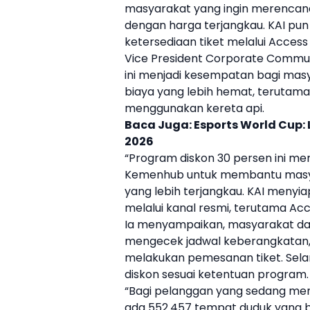
masyarakat yang ingin merencan
dengan harga terjangkau.
KAI
pun 
ketersediaan
tiket
melalui Access
Vice President Corporate Commu
ini menjadi kesempatan bagi mas
biaya yang lebih hemat, terutama
menggunakan kereta api.
Baca Juga:
Esports World Cup: 
2026
“Program diskon 30 persen ini m
Kemenhub untuk membantu masya
yang lebih terjangkau.
KAI
menyiap
melalui kanal resmi, terutama Ac
Ia menyampaikan, masyarakat da
mengecek jadwal keberangkatan, me
melakukan pemesanan
tiket
. Se
diskon sesuai ketentuan program.
“Bagi pelanggan yang sedang meny
ada 552.457 tempat duduk yang b