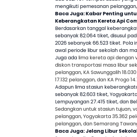
mengikuti pemesanan pelanggan,”
Baca Juga:
Kabar Penting untu
Keberangkatan Kereta Api Co
Berdasarkan tanggal keberangkatan
sebanyak 82.064
tiket
, disusul p
2026 sebanyak 66.523
tiket
. Pola
awal periode
libur sekolah
dan mas
Juga ada
lima kereta api dengan
diskon transportasi masa
libur se
pelanggan, KA Sawunggalih 18.030
17.132 pelanggan, dan KA Progo 14
Adapun lima stasiun keberangkat
sebanyak 82.603
tiket
,
Yogyakart
Lempuyangan 27.415
tiket
, dan Be
Sedangkan untuk stasiun tujuan, v
pelanggan,
Yogyakarta
35.362 pel
pelanggan, dan Semarang Tawang
Baca Juga:
Jelang Libur Sekola