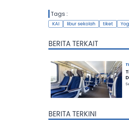
Tags :
KAI
libur sekolah
tiket
Yog
BERITA TERKAIT
T
T
D
S
BERITA TERKINI