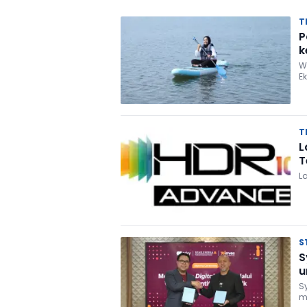
T
P
k
W
E
T
L
T
L
S
S
u
S
m