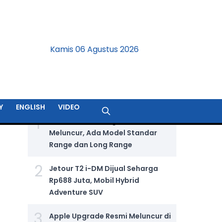
Kamis 06 Agustus 2026
BERITA TERPOPULER
Y
ENGLISH
VIDEO
1
GIIAS 2026: Wuling Aira Ev Resmi
Meluncur, Ada Model Standar
Range dan Long Range
2
Jetour T2 i-DM Dijual Seharga
Rp688 Juta, Mobil Hybrid
Adventure SUV
3
Apple Upgrade Resmi Meluncur di