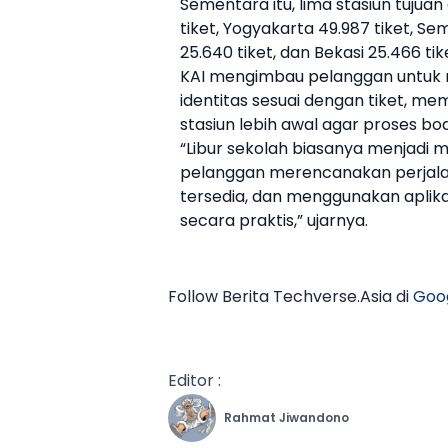
Sementara itu, lima stasiun tujua
tiket
,
Yogyakarta
49.987
tiket
, Se
25.640
tiket
, dan Bekasi 25.466
tik
KAI
mengimbau pelanggan untuk m
identitas sesuai dengan
tiket
, mem
stasiun lebih awal agar proses boa
“Libur sekolah biasanya menjadi 
pelanggan merencanakan perjalan
tersedia, dan menggunakan aplik
secara praktis,” ujarnya.
Follow Berita Techverse.Asia di
Goo
Editor :
Rahmat Jiwandono