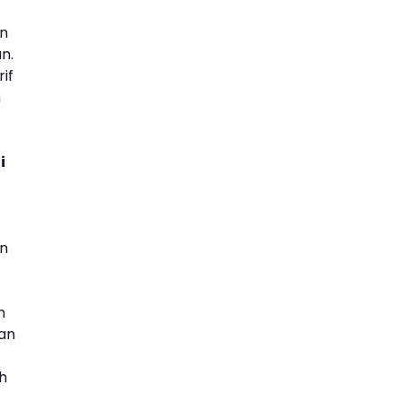
an
n.
if
n
i
n
n
an
ih