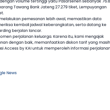
n dengan volume tertinggi yaitu Pasarsenen sebanyak 76.
marang Tawang Bank Jateng 27.279
tiket
, Lempuyangan
et
.
elakukan pemesanan lebih awal, memastikan data
eriksa kembali jadwal keberangkatan, serta datang ke
rding berjalan lancar.
momen perjalanan keluarga. Karena itu, kami mengajak
an dengan baik, memanfaatkan diskon tarif yang masi
asi Access by
KAI
untuk memperoleh informasi perjalana
gle News