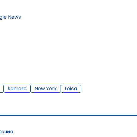
gle News
kamera
New York
Leica
ECHNO