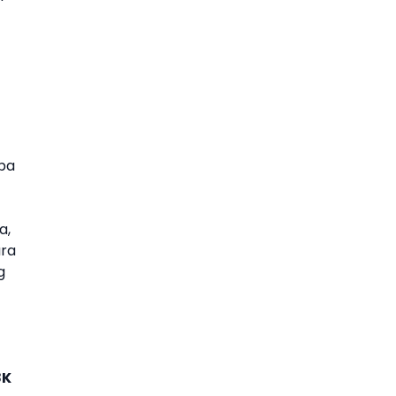
apa
a,
ara
g
8K