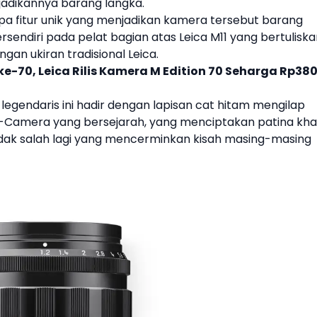
adikannya barang langka.
pa fitur unik yang menjadikan
kamera
tersebut barang
tersendiri pada pelat bagian atas
Leica
M11 yang bertuliska
gan ukiran tradisional
Leica
.
 ke-70, Leica Rilis Kamera M Edition 70 Seharga Rp38
 legendaris ini hadir dengan lapisan cat hitam mengilap
 M-Camera yang bersejarah, yang menciptakan patina kha
 tidak salah lagi yang mencerminkan kisah masing-masing