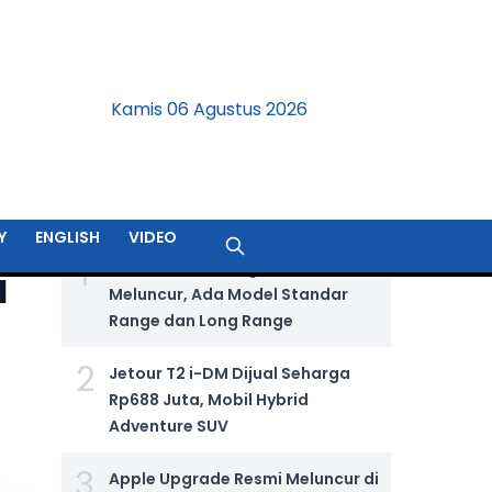
Kamis 06 Agustus 2026
BERITA TERPOPULER
Y
ENGLISH
VIDEO
1
GIIAS 2026: Wuling Aira Ev Resmi
a
Meluncur, Ada Model Standar
Range dan Long Range
2
Jetour T2 i-DM Dijual Seharga
Rp688 Juta, Mobil Hybrid
Adventure SUV
3
Apple Upgrade Resmi Meluncur di