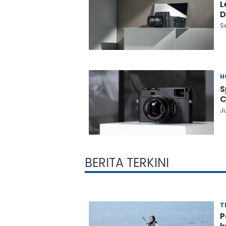
L
D
Se
H
S
C
Ju
BERITA TERKINI
T
P