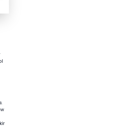
w
ol
.
ew
kir