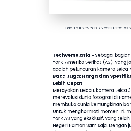
Leica M11 New York AS edisi terbat
Techverse.asia -
Sebagai bagian
York
, Amerika Serikat (AS), yang 
adalah peluncuran
kamera
Leica
Baca Juga:
Harga dan Spesifik
Lebih Cepat
Merayakan
Leica
I,
kamera
Leica
3
merevolusi dunia fotografi di Pam
membuka dunia kemungkinan baru
Untuk menghormati momen ini, 
York AS
yang eksklusif, yang telah
Negeri Paman Sam saja. Dengan juml