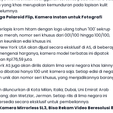
a yang khas merupakan kemunduran pada lapisan kulit
belumnya.
ga Polaroid Flip, Kamera Instan untuk Fotografi
rlapis krom hitam dengan logo ulang tahun '100' sekrup
o merah, nomor seri khusus dari 001/100 hingga 100/100,
 keunikan edisi khusus ini.
New York
USA akan dijual secara eksklusif di AS, di beber
 mengenai harganya,
kamera
model terbatas ini dipatok
an Rp176,59 juta.
ork AS
juga akan dirilis dalam lima versi negara khas lainny
 dibatasi hanya 100 unit
kamera
saja. Setiap edisi di neg
n unik dan nomor seri khusus, yang menjadikannya baran
 diluncurkan di Kota Milan, Italia; Dubai, Uni Emirat Arab
ng; dan Wetzlar, Jerman. Setiap rilis di lima negara ini
tersedia secara eksklusif untuk pembeliannya.
Kamera Mirrorless SL3, Bisa Rekam Video Beresolusi 