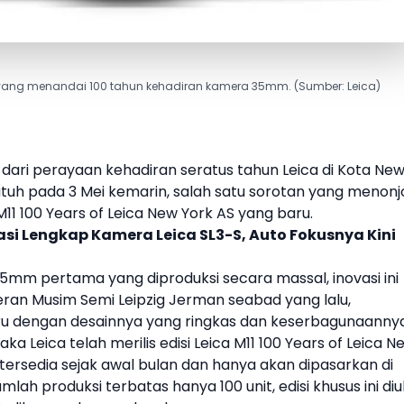
as yang menandai 100 tahun kehadiran kamera 35mm. (Sumber: Leica)
 dari perayaan kehadiran seratus tahun
Leica
di Kota
Ne
jatuh pada 3 Mei kemarin, salah satu sorotan yang menonj
M11 100 Years of Leica New York AS
yang baru.
asi Lengkap Kamera Leica SL3-S, Auto Fokusnya Kini
5mm pertama yang diproduksi secara massal, inovasi ini
eran Musim Semi Leipzig Jerman seabad yang lalu,
 dengan desainnya yang ringkas dan keserbagunaannya
maka
Leica
telah merilis edisi
Leica
M11 100 Years of Leica N
 tersedia sejak awal bulan dan hanya akan dipasarkan di
ah produksi terbatas hanya 100 unit, edisi khusus ini diu