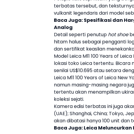
terbatas tersebut, dan teksturny
vulkanit legendaris dari model se
Baca Juga:
Spesifikasi dan Har
Analog
Detail seperti penutup
hot shoe
be
hitam halus sebagai pengganti log
dan sertifikat keaslian menekankan
Model
Leica
M11 100 Years of
Leica
lokasi toko
Leica
tertentu. Bicara
senilai US$10.695 atau setara deng
Leica
M11 100 Years of Leica New Y
namun masing-masing negara juga
tertentu akan menampilkan ukira
koleksi sejati.
Kamera edisi terbatas ini juga akan
(UAE); Shanghai, China; Tokyo, Jepa
akan dibatasi hanya 100 unit dan 
Baca Juga:
Leica Meluncurkan 