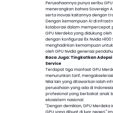
Perusahaannya punya seribu
GPU
menerangkan bahwa Sovereign AI
serta inovasi kaitannya dengan tra
Dengan kemampuan AI di infrast
kolaborasi dalam mempercepat pe
GPU Merdeka
yang didukung oleh
dengan konfigurasi 8x
Nvidia
H100 
menghadirkan kemampuan untuk AI
oleh GPU
Nvidia
generasi pendahu
Baca Juga:
Tingkatkan Adopsi 
Service
Terdapat tiga manfaat
GPU Merd
menurunkan tarif, mengakseleras
Nilai lain yang ditawarkan ialah i
perusahaan yang ada di Indonesia,
profesional yang berbakat anak
ekosistem nasional.
"Dengan demikian,
GPU Merdeka
i
GPU yang dibuat di luar negeri,"