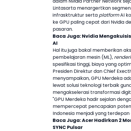
dalam
Nvidia
Partner Network seja
Lintasarta
menargertkan segme
infrasktruktur serta
platform
AI ko
ke GPU paling cepat dari
Nvidia
de
pasaran.
Baca Juga:
Nvidia Mengakuisis
AI
Hal itu juga bakal memberikan ak
pembelajaran mesin (ML),
render
spesifikasi tinggi, biaya yang opt
Presiden Direktur dan Chief Exect
menyampaikan,
GPU Merdeka
ada
lewat solusi teknologi terbaik g
mengakselerasi transformasi digit
"
GPU Merdeka
hadir sejalan den
mempercepat pencapaian potensi d
Indonesia menjadi yang terdepan
Baca Juga:
Acer Hadirkan 2 Mo
SYNC Pulsar