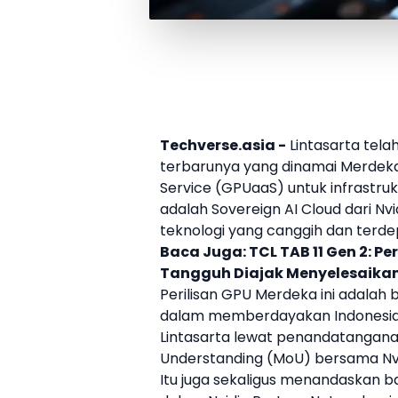
Techverse.asia -
Lintasarta
telah
terbarunya yang dinamai Merdeka 
Service (GPUaaS) untuk infrastrukt
adalah Sovereign AI Cloud dari
Nvi
teknologi yang canggih dan terdep
Baca Juga:
TCL TAB 11 Gen 2: P
Tangguh Diajak Menyelesaika
Perilisan
GPU Merdeka
ini adalah
dalam memberdayakan Indonesia. 
Lintasarta
lewat penandatangana
Understanding (MoU) bersama
Nv
Itu juga sekaligus menandaskan 