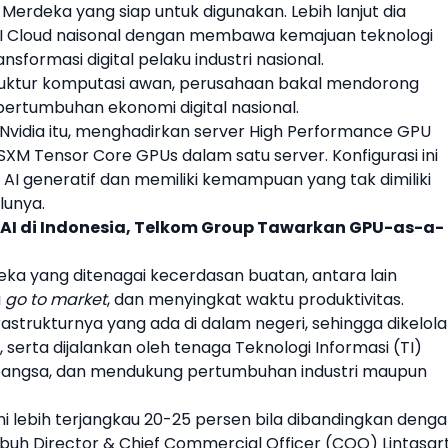
 Merdeka
yang siap untuk digunakan. Lebih lanjut dia
 Cloud naisonal dengan membawa kemajuan teknologi
nsformasi digital pelaku industri nasional.
ruktur komputasi awan, perusahaan bakal mendorong
rtumbuhan ekonomi digital nasional.
Nvidia
itu, menghadirkan server High Performance GPU
SXM Tensor Core GPUs dalam satu server. Konfigurasi ini
 generatif dan memiliki kemampuan yang tak dimiliki
lunya.
AI di Indonesia, Telkom Group Tawarkan GPU-as-a-
eka
yang ditenagai kecerdasan buatan, antara lain
i
go to market
, dan menyingkat waktu produktivitas.
nfrastrukturnya yang ada di dalam negeri, sehingga dikelola
 serta dijalankan oleh tenaga Teknologi Informasi (TI)
 bangsa, dan mendukung pertumbuhan industri maupun
ni lebih terjangkau 20-25 persen bila dibandingkan deng
 imbuh Director & Chief Commercial Officer (COO)
Lintasar