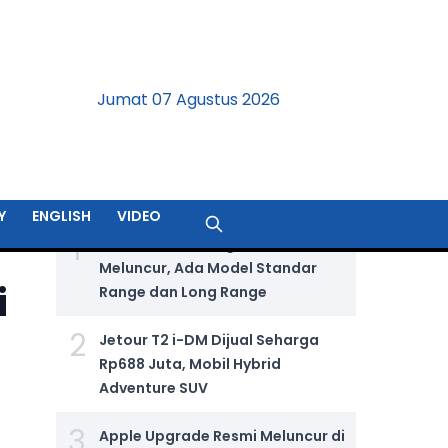
Jumat 07 Agustus 2026
BERITA TERPOPULER
Y
ENGLISH
VIDEO
1
GIIAS 2026: Wuling Aira Ev Resmi
Meluncur, Ada Model Standar
i
Range dan Long Range
2
Jetour T2 i-DM Dijual Seharga
Rp688 Juta, Mobil Hybrid
Adventure SUV
3
Apple Upgrade Resmi Meluncur di