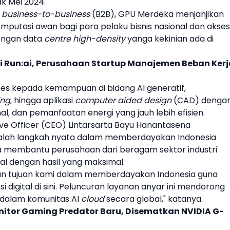
k Mei 2024.
n
business-to-business
(B2B),
GPU Merdeka
menjanjikan
mputasi awan bagi para pelaku bisnis nasional dan akses
ngan data
centre high-density
yanga kekinian ada di
i Run:ai, Perusahaan Startup Manajemen Beban Kerj
ses kepada kemampuan di bidang AI generatif,
ing
, hingga aplikasi
computer aided design
(CAD) denga
imal, dan pemanfaatan energi yang jauh lebih efisien.
ive Officer (CEO) Lintarsarta Bayu Hanantasena
lah langkah nyata dalam memberdayakan Indonesia
una membantu perusahaan dari beragam sektor industri
al dengan hasil yang maksimal.
gan tujuan kami dalam memberdayakan Indonesia guna
igital di sini. Peluncuran layanan anyar ini mendorong
 dalam komunitas AI
cloud
secara global," katanya.
nitor Gaming Predator Baru, Disematkan NVIDIA G-