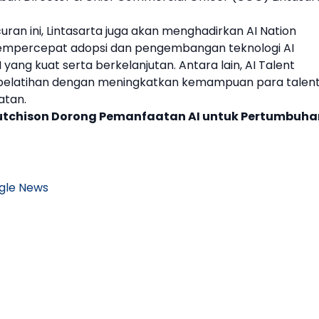
uran ini,
Lintasarta
juga akan menghadirkan AI Nation
empercepat adopsi dan pengembangan teknologi AI
ng kuat serta berkelanjutan. Antara lain, AI Talent
elatihan dengan meningkatkan kemampuan para talen
atan.
utchison Dorong Pemanfaatan AI untuk Pertumbuha
gle News