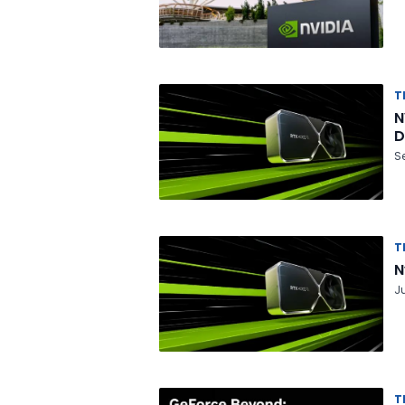
T
N
D
Se
T
N
Ju
T