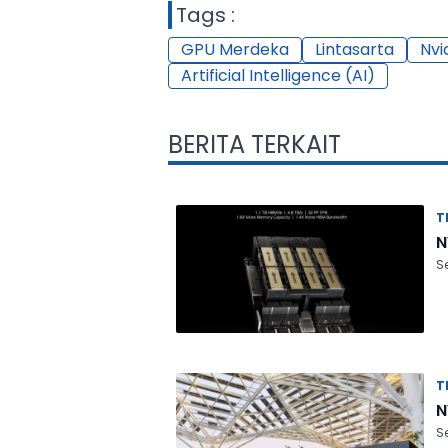
Tags :
GPU Merdeka
Lintasarta
Nvi
Artificial Intelligence (AI)
BERITA TERKAIT
T
N
S
T
N
S