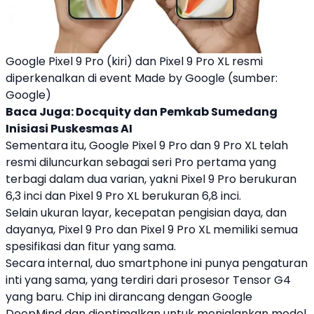
Google Pixel 9 Pro (kiri) dan Pixel 9 Pro XL resmi
diperkenalkan di event Made by Google (sumber:
Google)
Baca Juga:
Docquity dan Pemkab Sumedang
Inisiasi Puskesmas AI
Sementara itu,
Google
Pixel 9
Pro dan 9 Pro XL telah
resmi diluncurkan sebagai seri Pro pertama yang
terbagi dalam dua varian, yakni
Pixel 9
Pro berukuran
6,3 inci dan
Pixel 9
Pro XL berukuran 6,8 inci.
Selain ukuran layar, kecepatan pengisian daya, dan
dayanya,
Pixel 9
Pro dan
Pixel 9
Pro XL memiliki semua
spesifikasi dan fitur yang sama.
Secara internal, duo smartphone ini punya pengaturan
inti yang sama, yang terdiri dari prosesor Tensor G4
yang baru. Chip ini dirancang dengan
Google
DeepMind dan dioptimalkan untuk menjalankan model