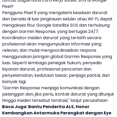
Lantas, bagaimana cara kerja Satelit
SOS
di
Google
Pixel?
Pengguna
Pixel 9
yang mengalami keadaan darurat
dan berada di luar jangkauan seluler atau Wi-Fi, dapat
mengakses fitur
Google
Satellite
SOS
dan terhubung
dengan
Garmin
Response, yang bertugas 24/7.
Koordinator insiden darurat yang terlatih secara
profesional akan mengumpulkan informasi yang
relevan, dan mulai mengoordinasikan respons
menggunakan jaringan global
Garmin
Response yang
luas. Seperti lembaga penegak hukum, penyedia
layanan darurat, profesional pencarian dan
penyelamatan, kedutaan besar, penjaga pantai, dan
banyak lagi.
"
Garmin
Response menjaga komunikasi dengan
pelanggan dan, jika perlu, kontak darurat yang ditunjuk
hingga insiden tersebut teratasi," lanjut perusahaan
Baca Juga:
Bantu Penderita ALS, Honor
Kembangkan Antarmuka Perangkat dengan Eye