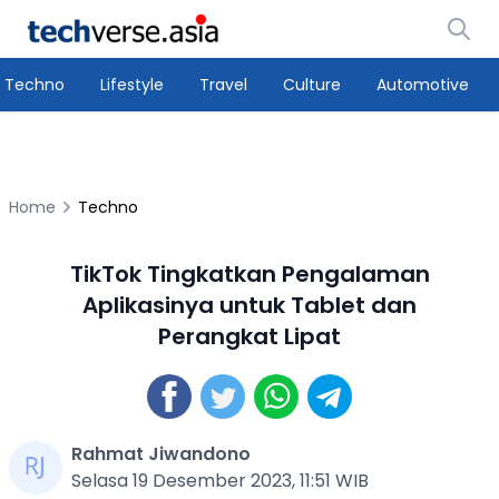
Techno
Lifestyle
Travel
Culture
Automotive
Home
Techno
TikTok Tingkatkan Pengalaman
Aplikasinya untuk Tablet dan
Perangkat Lipat
Rahmat Jiwandono
Selasa 19 Desember 2023, 11:51 WIB