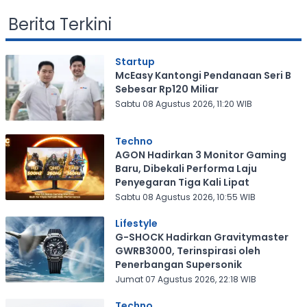
Berita Terkini
Startup
McEasy Kantongi Pendanaan Seri B
Sebesar Rp120 Miliar
Sabtu 08 Agustus 2026, 11:20 WIB
Techno
AGON Hadirkan 3 Monitor Gaming
Baru, Dibekali Performa Laju
Penyegaran Tiga Kali Lipat
Sabtu 08 Agustus 2026, 10:55 WIB
Lifestyle
G-SHOCK Hadirkan Gravitymaster
GWRB3000, Terinspirasi oleh
Penerbangan Supersonik
Jumat 07 Agustus 2026, 22:18 WIB
Techno