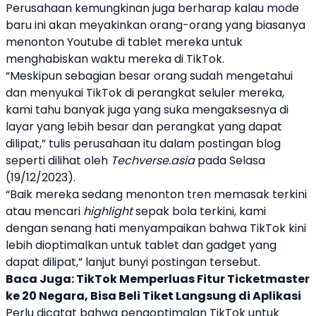
Perusahaan kemungkinan juga berharap kalau mode
baru ini akan meyakinkan orang-orang yang biasanya
menonton Youtube di tablet mereka untuk
menghabiskan waktu mereka di
TikTok
.
“Meskipun sebagian besar orang sudah mengetahui
dan menyukai
TikTok
di perangkat seluler mereka,
kami tahu banyak juga yang suka mengaksesnya di
layar yang lebih besar dan perangkat yang dapat
dilipat,” tulis perusahaan itu dalam postingan blog
seperti dilihat oleh
Techverse.asia
pada Selasa
(19/12/2023).
“Baik mereka sedang menonton tren memasak terkini
atau mencari
highlight
sepak bola terkini, kami
dengan senang hati menyampaikan bahwa
TikTok
kini
lebih dioptimalkan untuk tablet dan gadget yang
dapat dilipat,” lanjut bunyi postingan tersebut.
Baca Juga:
TikTok Memperluas Fitur Ticketmaster
ke 20 Negara, Bisa Beli Tiket Langsung di Aplikasi
Perlu dicatat bahwa pengoptimalan
TikTok
untuk