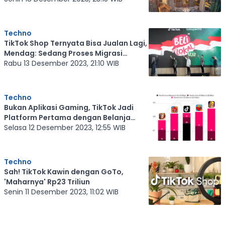
Techno
TikTok Shop Ternyata Bisa Jualan Lagi,
Mendag: Sedang Proses Migrasi
dengan Tokopedia
Rabu 13 Desember 2023, 21:10 WIB
Techno
Bukan Aplikasi Gaming, TikTok Jadi
Platform Pertama dengan Belanja
Konsumen Mencapai Ratusan Triliun
Selasa 12 Desember 2023, 12:55 WIB
Techno
Sah! TikTok Kawin dengan GoTo,
'Maharnya' Rp23 Triliun
Senin 11 Desember 2023, 11:02 WIB