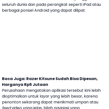
seluruh dunia dan pada perangkat seperti
iPad
atau
berbagai ponsel Android yang dapat dilipat.
Baca Juga:
Razer Kitsune Sudah Bisa Dipesan,
Harganya Rp5 Jutaan
Perusahaan mengatakan aplikasi tersebut kini lebih
dioptimalkan untuk layar yang lebih besar, karena
penonton sekarang dapat menikmati umpan atau
feed
video yang jelas, bilah navigasi yang