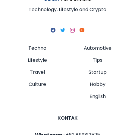
Technology, Lifestyle and Crypto
Techno
Automotive
Lifestyle
Tips
Travel
Startup
Culture
Hobby
English
KONTAK
Whatsapp :
+62 8119312525