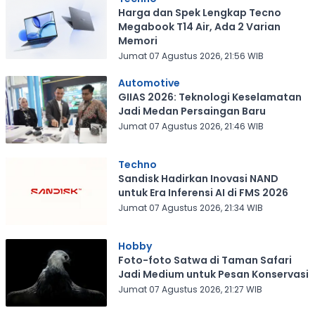
Harga dan Spek Lengkap Tecno
Megabook T14 Air, Ada 2 Varian
Memori
Jumat 07 Agustus 2026, 21:56 WIB
Automotive
GIIAS 2026: Teknologi Keselamatan
Jadi Medan Persaingan Baru
Jumat 07 Agustus 2026, 21:46 WIB
Techno
Sandisk Hadirkan Inovasi NAND
untuk Era Inferensi AI di FMS 2026
Jumat 07 Agustus 2026, 21:34 WIB
Hobby
Foto-foto Satwa di Taman Safari
Jadi Medium untuk Pesan Konservasi
Jumat 07 Agustus 2026, 21:27 WIB