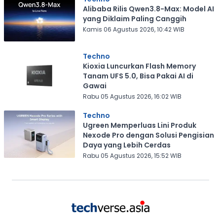
Alibaba Rilis Qwen3.8-Max: Model AI
yang Diklaim Paling Canggih
Kamis 06 Agustus 2026, 10:42 WIB
Techno
Kioxia Luncurkan Flash Memory
Tanam UFS 5.0, Bisa Pakai AI di
Gawai
Rabu 05 Agustus 2026, 16:02 WIB
Techno
Ugreen Memperluas Lini Produk
Nexode Pro dengan Solusi Pengisian
Daya yang Lebih Cerdas
Rabu 05 Agustus 2026, 15:52 WIB