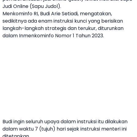
Judi Online (Sapu Judol).
Menkominfo RI, Budi Arie Setiadi, mengatakan,
sedikitnya ada enam instruksi kunci yang berisikan
langkah-langkah strategis dan terukur, diturunkan
dalam Inmenkominfo Nomor 1 Tahun 2023.
Budi ingin seluruh upaya dalam instruksi itu dilakukan
dalam waktu 7 (tujuh) hari sejak instruksi menteri ini
ditetapkan.