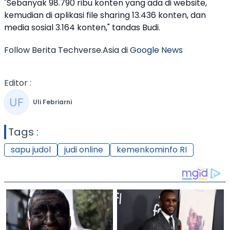
"Sebanyak 98.790 ribu konten yang ada di website,
kemudian di aplikasi file sharing 13.436 konten, dan
media sosial 3.164 konten," tandas Budi.
Follow Berita Techverse.Asia di
Google News
Editor :
Uli Febriarni
Tags :
sapu judol
judi online
kemenkominfo RI