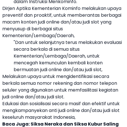
dalam Instruksi Menkominfo.
Dirjen Aptika Kementerian Kominfo melakukan upaya
preventif dan proaktif, untuk memberantas berbagai
macam konten
judi online
dan/atau judi slot yang
menyusup di berbagai situs
Kementerian/Lembaga/Daerah,
"Dan untuk selanjutnya terus melakukan evaluasi
secara berkala di semua situs
Kementerian/Lembaga/Daerah, untuk
mencegah kemunculan kembali konten
bermuatan
judi online
dan/atau judi slot,
Melakukan upaya untuk mengidentifikasi secara
berkala semua nomor rekening dan nomor telepon
seluler yang digunakan untuk memfasilitasi kegiatan
judi online
dan/atau judi slot.
Edukasi dan sosialisasi secara masif dan efektif untuk
mengkampanyekan anti
judi online
dan/atau judi slot
keseluruh masyarakat Indonesia,
Baca Juga:
Siksa Neraka dan Siksa Kubur Saling