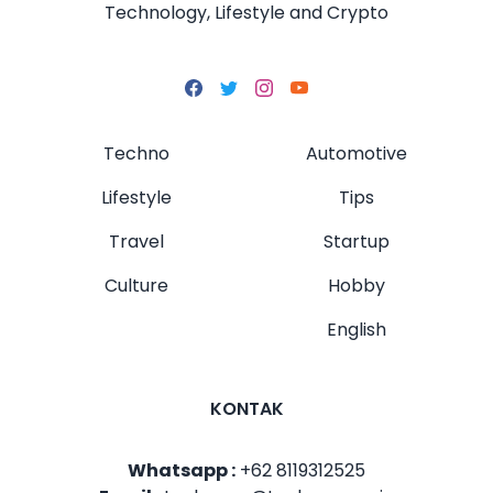
Technology, Lifestyle and Crypto
Techno
Automotive
Lifestyle
Tips
Travel
Startup
Culture
Hobby
English
KONTAK
Whatsapp :
+62 8119312525