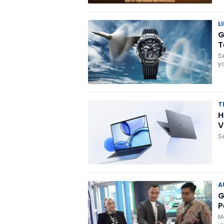
L
G
T
S
y
T
H
V
S
A
G
P
M