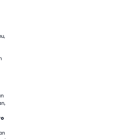
u,
n
an
n,
ro
an