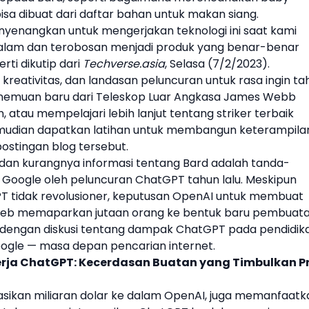
a dibuat dari daftar bahan untuk makan siang.
nyenangkan untuk mengerjakan teknologi ini saat kami
lam dan terobosan menjadi produk yang benar-benar
rti dikutip dari
Techverse.asia
, Selasa (7/2/2023).
reativitas, dan landasan peluncuran untuk rasa ingin tah
emuan baru dari Teleskop Luar Angkasa James Webb
 atau mempelajari lebih lanjut tentang striker terbaik
kemudian dapatkan latihan untuk membangun keterampila
 postingan blog tersebut.
an kurangnya informasi tentang
Bard
adalah tanda-
i
Google
oleh peluncuran
ChatGPT
tahun lalu. Meskipun
PT
tidak revolusioner, keputusan
OpenAI
untuk membuat
i web memaparkan jutaan orang ke bentuk baru pembuat
k, dengan diskusi tentang dampak
ChatGPT
pada pendidika
ogle
— masa depan pencarian internet.
ja ChatGPT: Kecerdasan Buatan yang Timbulkan P
asikan miliaran dolar ke dalam
OpenAI
, juga memanfaatk