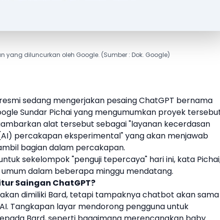
n yang diluncurkan oleh Google. (Sumber : Dok. Google)
resmi sedang mengerjakan pesaing
ChatGPT
bernama
ogle Sundar Pichai
yang mengumumkan proyek tersebu
ggambarkan alat tersebut sebagai "layanan
kecerdasan
AI) percakapan eksperimental" yang akan menjawab
mbil bagian dalam percakapan.
untuk sekelompok "penguji tepercaya" hari ini, kata Pichai
tuk umum dalam beberapa minggu mendatang.
Fitur Saingan ChatGPT?
kan dimiliki
Bard
, tetapi tampaknya chatbot akan sama
AI
. Tangkapan layar mendorong pengguna untuk
 kepada
Bard
, seperti bagaimana merencanakan baby