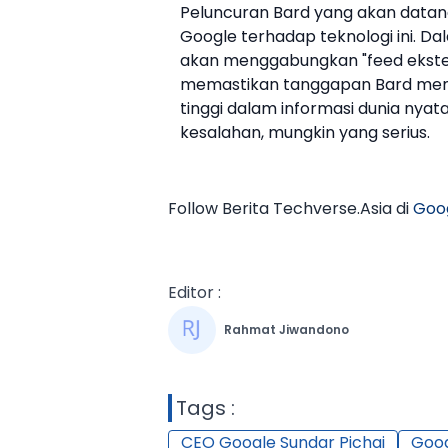
Peluncuran
Bard
yang akan datan
Google
terhadap teknologi ini. D
akan menggabungkan "feed ekstern
memastikan tanggapan
Bard
meme
tinggi dalam informasi dunia nyat
kesalahan, mungkin yang serius.
Follow Berita Techverse.Asia di
Goo
Editor :
Rahmat Jiwandono
Tags :
CEO Google Sundar Pichai
Goo