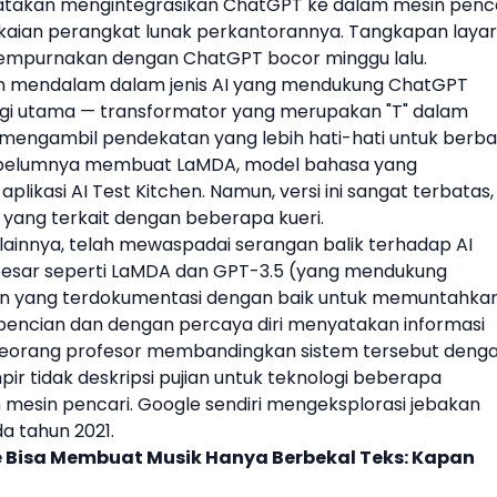
atakan mengintegrasikan
ChatGPT
ke dalam mesin penc
gkaian perangkat lunak perkantorannya. Tangkapan layar
isempurnakan dengan
ChatGPT
bocor minggu lalu.
an mendalam dalam jenis AI yang mendukung
ChatGPT
i utama — transformator yang merupakan "T" dalam
h mengambil pendekatan yang lebih hati-hati untuk berba
elumnya membuat LaMDA, model bahasa yang
 aplikasi AI Test Kitchen. Namun, versi ini sangat terbatas,
ang terkait dengan beberapa kueri.
i lainnya, telah mewaspadai serangan balik terhadap AI
 besar seperti LaMDA dan GPT-3.5 (yang mendukung
an yang terdokumentasi dengan baik untuk memuntahka
ebencian dan dengan percaya diri menyatakan informasi
 seorang profesor membandingkan sistem tersebut deng
r tidak deskripsi pujian untuk teknologi beberapa
mesin pencari.
Google
sendiri mengeksplorasi jebakan
a tahun 2021.
 Bisa Membuat Musik Hanya Berbekal Teks: Kapan