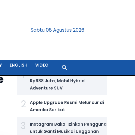
Sabtu 08 Agustus 2026
BERITA TERPOPULER
Y
ENGLISH
VIDEO
1
Jetour T2 i-DM Dijual Seharga
e
Rp688 Juta, Mobil Hybrid
Adventure SUV
2
Apple Upgrade Resmi Meluncur di
Amerika Serikat
3
Instagram Bakal Izinkan Pengguna
untuk Ganti Musik di Unggahan