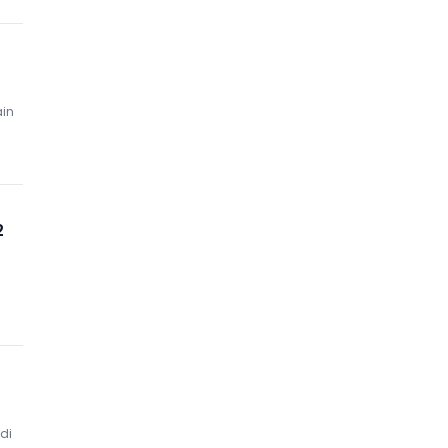
ain
2
di