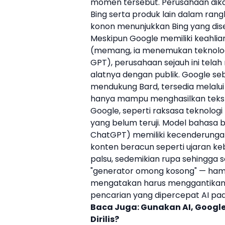
momen tersebut. Perusahaan dik
Bing serta produk lain dalam ran
konon menunjukkan Bing yang d
Meskipun
Google
memiliki keahli
(memang, ia menemukan teknolog
GPT), perusahaan sejauh ini tela
alatnya dengan publik.
Google
seb
mendukung
Bard
, tersedia melalui
hanya mampu menghasilkan teks y
Google
, seperti raksasa teknolog
yang belum teruji. Model bahasa
ChatGPT
) memiliki kecenderung
konten beracun seperti ujaran k
palsu, sedemikian rupa sehingga
"generator omong kosong" — hampi
mengatakan harus menggantikan 
pencarian yang dipercepat AI pad
Baca Juga:
Gunakan AI, Google
Dirilis?