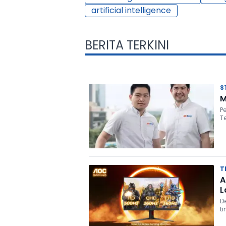
artificial intelligence
BERITA TERKINI
S
M
P
T
T
A
L
D
ti