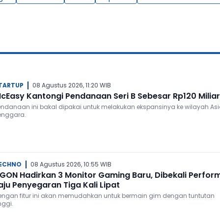
TARTUP
08 Agustus 2026, 11:20 WIB
cEasy Kantongi Pendanaan Seri B Sebesar Rp120 Miliar
endanaan ini bakal dipakai untuk melakukan ekspansinya ke wilayah As
enggara.
ECHNO
08 Agustus 2026, 10:55 WIB
GON Hadirkan 3 Monitor Gaming Baru, Dibekali Perfor
aju Penyegaran Tiga Kali Lipat
engan fitur ini akan memudahkan untuk bermain gim dengan tuntutan
nggi.