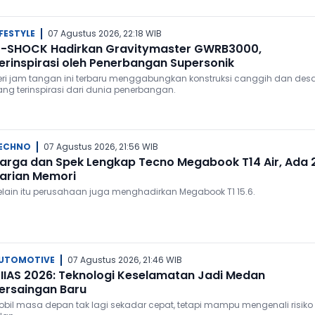
IFESTYLE
07 Agustus 2026, 22:18 WIB
-SHOCK Hadirkan Gravitymaster GWRB3000,
erinspirasi oleh Penerbangan Supersonik
eri jam tangan ini terbaru menggabungkan konstruksi canggih dan des
ang terinspirasi dari dunia penerbangan.
ECHNO
07 Agustus 2026, 21:56 WIB
arga dan Spek Lengkap Tecno Megabook T14 Air, Ada 
arian Memori
elain itu perusahaan juga menghadirkan Megabook T1 15.6.
UTOMOTIVE
07 Agustus 2026, 21:46 WIB
IIAS 2026: Teknologi Keselamatan Jadi Medan
ersaingan Baru
obil masa depan tak lagi sekadar cepat, tetapi mampu mengenali risiko 