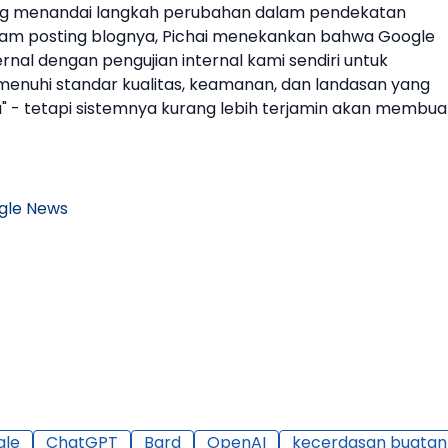
g menandai langkah perubahan dalam pendekatan
alam posting blognya, Pichai menekankan bahwa
Google
al dengan pengujian internal kami sendiri untuk
nuhi standar kualitas, keamanan, dan landasan yang
a" - tetapi sistemnya kurang lebih terjamin akan membua
gle News
gle
ChatGPT
Bard
OpenAI
kecerdasan buatan