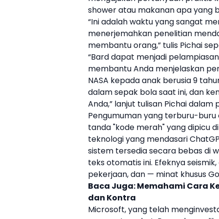
shower atau makanan apa yang bis
“Ini adalah waktu yang sangat me
menerjemahkan penelitian menda
membantu orang,” tulis Pichai sepe
“
Bard
dapat menjadi pelampiasan k
membantu Anda menjelaskan pen
NASA kepada anak berusia 9 tahun,
dalam sepak bola saat ini, dan 
Anda,” lanjut tulisan Pichai dalam
Pengumuman yang terburu-buru d
tanda "kode merah" yang dipicu d
teknologi yang mendasari
ChatG
sistem tersedia secara bebas d
teks otomatis ini. Efeknya seismi
pekerjaan, dan — minat khusus
Go
Baca Juga:
Memahami Cara Ker
dan Kontra
Microsoft, yang telah menginvest