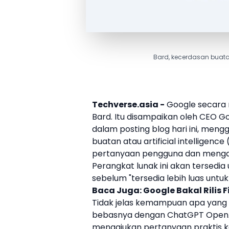
Bard, kecerdasan buata
Techverse.asia -
Google
secara 
Bard
. Itu disampaikan oleh
CEO Go
dalam posting blog hari ini, men
buatan
atau
artificial intelligence
(
pertanyaan pengguna dan menga
Perangkat lunak ini akan tersedia 
sebelum "tersedia lebih luas un
Baca Juga:
Google Bakal Rilis 
Tidak jelas kemampuan apa yang a
bebasnya dengan
ChatGPT
Open
mengajukan pertanyaan praktis