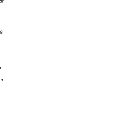
ari
gi
n
an