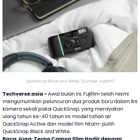
QuickSnap Black and White. (Sumber: Fujifilm)
Techverse.asia -
Awal bulan ini,
Fujifilm
telah resmi
mengumumkan peluncuran dua produk baru dalam lini
kamera
sekali pakai
QuickSnap
, yang merayakan
ulang tahun ke-40 tahun ini: model tahan air
QuickSnap
Active dan model film hitam-putih
QuickSnap
Black and White.
Baca Juga:
Tecno Camon Slim Hadir dengan