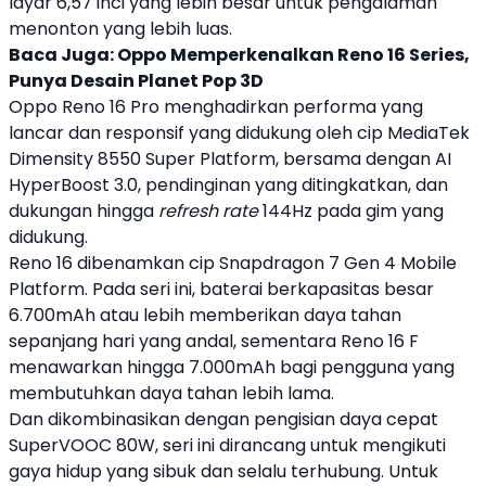
layar 6,57 inci yang lebih besar untuk pengalaman
menonton yang lebih luas.
Baca Juga:
Oppo Memperkenalkan Reno 16 Series,
Punya Desain Planet Pop 3D
Oppo
Reno 16
Pro menghadirkan performa yang
lancar dan responsif yang didukung oleh cip MediaTek
Dimensity 8550 Super Platform, bersama dengan AI
HyperBoost 3.0, pendinginan yang ditingkatkan, dan
dukungan hingga
refresh rate
144Hz pada gim yang
didukung.
Reno 16
dibenamkan cip Snapdragon 7 Gen 4 Mobile
Platform. Pada seri ini, baterai berkapasitas besar
6.700mAh atau lebih memberikan daya tahan
sepanjang hari yang andal, sementara
Reno 16
F
menawarkan hingga 7.000mAh bagi pengguna yang
membutuhkan daya tahan lebih lama.
Dan dikombinasikan dengan pengisian daya cepat
SuperVOOC 80W, seri ini dirancang untuk mengikuti
gaya hidup yang sibuk dan selalu terhubung. Untuk