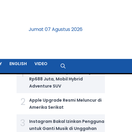
Jumat 07 Agustus 2026
BERITA TERPOPULER
Y
ENGLISH
VIDEO
1
Jetour T2 i-DM Dijual Seharga
Rp688 Juta, Mobil Hybrid
Adventure SUV
2
Apple Upgrade Resmi Meluncur di
Amerika Serikat
3
Instagram Bakal Izinkan Pengguna
untuk Ganti Musik di Unggahan