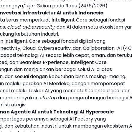
nopangnya,” ujar Gidion pada Rabu (24/6/2026).
nvestasi Infrastruktur AI untuk Indonesia
rta
terus memperkuat Intelligent Core sebagai fondasi
as,
cloud, cybersecurity,
dan AI dalam satu ekosistem ya
ukung kebutuhan industri.
 Intelligent Core sebagai fondasi digital yang
ectivity, Cloud, Cybersecurity, dan Collaboration-AI (4C
opsi teknologi AI secara lebih cepat, aman, dan teruku
ted, dan Seamless Experience, Intelligent Core
un dan menjalankan berbagai solusi AI di atas
an, dan sesuai dengan kebutuhan bisnis masing-masing.
kan melalui gerakan AI Merdeka, dengan mempercepat
al melalui Laskar AI yang mencetak talenta digital dan 
ng memberdayakan
startup
dan pengembangan berbagai A
i strategis.
nan Agentic AI untuk Teknologi AI Hyperscale
pertegas perannya sebagai AI Factory yang
i, dan kebutuhan industri untuk membangun ekosistem A