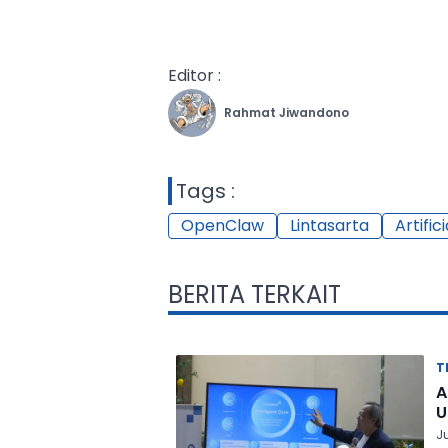
Editor :
Rahmat Jiwandono
Tags :
OpenClaw
Lintasarta
Artific
BERITA TERKAIT
T
A
U
Ju