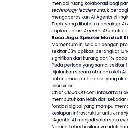
menjadi ruang kolaborasi bagi pa
technology leaders
untuk berbag
mengoperasikan AI Agents di ling
Topik yang dibahas mencakup
AI
implementasi
Agentic AI
untuk ber
Baca Juga:
Speaker Marshall St
Momentum ini sejalan dengan pr
sekitar 33% aplikasi perangkat l
signifikan dari kurang dari 1% pada
Pada periode yang sama, sekitar 
dijalankan secara otonom oleh AI
autonomous enterprise yang aka
nilai bisnis.
Chief Cloud Officer
Lintasarta
Gidi
membutuhkan lebih dari sekadar 
fondasi digital yang mampu memas
kesiapan infrastruktur untuk menj
“Agentic AI menjadi salah satu evo
Namun keberhasilannya tidak hanya