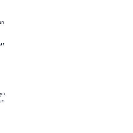
an
ur
nya
un