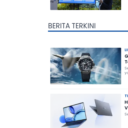
BERITA TERKINI
L
G
T
S
y
T
H
V
S