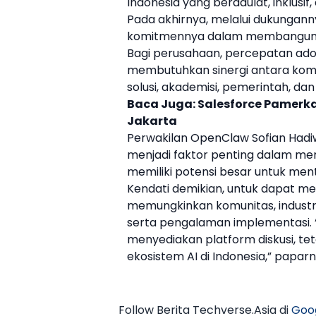
Indonesia yang berdaulat, inklusif,
Pada akhirnya, melalui dukungan
komitmennya dalam membangun eko
Bagi perusahaan, percepatan adops
membutuhkan sinergi antara komu
solusi, akademisi, pemerintah, dan 
Baca Juga:
Salesforce Pamerka
Jakarta
Perwakilan
OpenClaw
Sofian Hadi
menjadi faktor penting dalam mem
memiliki potensi besar untuk ment
Kendati demikian, untuk dapat m
memungkinkan komunitas, industri
serta pengalaman implementasi.
menyediakan platform diskusi, 
ekosistem AI di Indonesia,” paparn
Follow Berita Techverse.Asia di
Goo