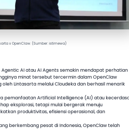
sarta x OpenClaw. (Sumber: istimewa)
gentic AI atau AI Agents semakin mendapat perhatian
 Tingginya minat tersebut tercermin dalam
OpenClaw
g oleh
Lintasarta
melalui Cloudeka dan berhasil menarik
 pemanfaatan Artificial Intelligence (AI) atau kecerdas
ahap eksplorasi, tetapi mulai bergerak menuju
tkan produktivitas, efisiensi operasional, dan
yang berkembang pesat di Indonesia,
OpenClaw
telah