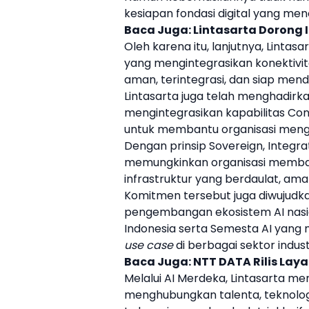
kesiapan fondasi digital yang me
Baca Juga:
Lintasarta Dorong I
Oleh karena itu, lanjutnya,
Lintasa
yang mengintegrasikan konektivit
aman, terintegrasi, dan siap mend
Lintasarta
juga telah menghadirkan
mengintegrasikan kapabilitas Conn
untuk membantu organisasi mengad
Dengan prinsip Sovereign, Integra
memungkinkan organisasi membang
infrastruktur yang berdaulat, am
Komitmen tersebut juga diwujud
pengembangan ekosistem AI nasion
Indonesia serta Semesta AI ya
use case
di berbagai sektor industr
Baca Juga:
NTT DATA Rilis Laya
Melalui AI Merdeka,
Lintasarta
mem
menghubungkan talenta, teknolog