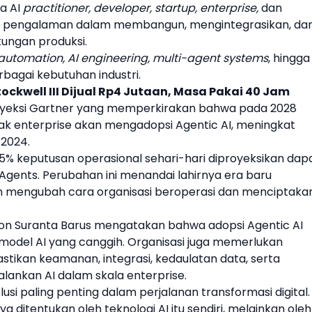
ra AI
practitioner, developer, startup, enterprise,
dan
i pengalaman dalam membangun, mengintegrasikan, da
kungan produksi.
 automation, AI engineering, multi-agent systems
, hingga
bagai kebutuhan industri.
ockwell III Dijual Rp4 Jutaan, Masa Pakai 40 Jam
oyeksi Gartner yang memperkirakan bahwa pada 2028
unak enterprise akan mengadopsi Agentic AI, meningkat
 2024.
15% keputusan operasional sehari-hari diproyeksikan dap
 Agents. Perubahan ini menandai lahirnya era baru
n mengubah cara organisasi beroperasi dan menciptaka
on Suranta Barus mengatakan bahwa adopsi Agentic AI
model AI yang canggih. Organisasi juga memerlukan
tikan keamanan, integrasi, kedaulatan data, serta
alankan AI dalam skala enterprise.
lusi paling penting dalam perjalanan transformasi digital.
 ditentukan oleh teknologi AI itu sendiri, melainkan oleh