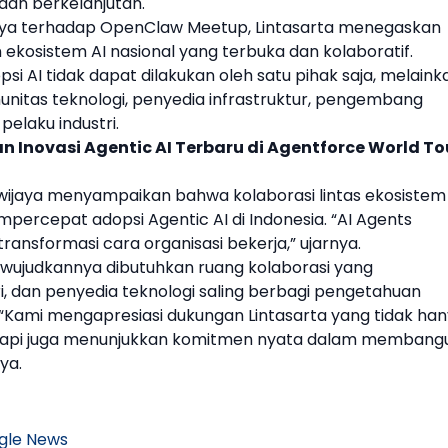
 dan berkelanjutan.
nya terhadap
OpenClaw
Meetup,
Lintasarta
menegaskan
sistem AI nasional yang terbuka dan kolaboratif.
i AI tidak dapat dilakukan oleh satu pihak saja, melaink
nitas teknologi, penyedia infrastruktur, pengembang
pelaku industri.
n Inovasi Agentic AI Terbaru di Agentforce World To
wijaya menyampaikan bahwa kolaborasi lintas ekosistem
percepat adopsi Agentic AI di Indonesia. “AI Agents
ransformasi cara organisasi bekerja,” ujarnya.
ewujudkannya dibutuhkan ruang kolaborasi yang
, dan penyedia teknologi saling berbagi pengetahuan
 “Kami mengapresiasi dukungan
Lintasarta
yang tidak ha
tetapi juga menunjukkan komitmen nyata dalam membang
ya.
gle News