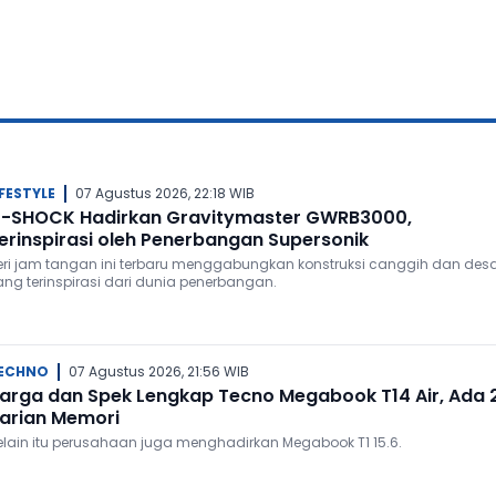
IFESTYLE
07 Agustus 2026, 22:18 WIB
-SHOCK Hadirkan Gravitymaster GWRB3000,
erinspirasi oleh Penerbangan Supersonik
eri jam tangan ini terbaru menggabungkan konstruksi canggih dan des
ang terinspirasi dari dunia penerbangan.
ECHNO
07 Agustus 2026, 21:56 WIB
arga dan Spek Lengkap Tecno Megabook T14 Air, Ada 
arian Memori
elain itu perusahaan juga menghadirkan Megabook T1 15.6.