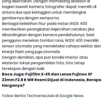
yang disertakan. Dengan memasang aksesori di
bagian bawah kamera, fotografer dapat memilih di
antara dua opsi ketinggian untuk membingkai
gambarnya dengan sempurna.
Berbagai kelebihan fitur pada Instax
WIDE 400
memberikan peningkatan kejernihan cetakan, jika
dibandingkan dengan kamera pendahulunya. Saat
pengguna menekan tombol rana,
WIDE 400
memiliki
sensor otomatis yang mendeteksi cahaya sekitar dan
kinerja flash yang juga otomatis.
Dengan demikian, apa pun kondisi interior atau
eksterior lokasi pengambilan foto, foto tetap
terekspos dengan baik.
Baca Juga:
Fujifilm X-E5 dan Lensa Fujinon XF
23mm F2.8 R WR Resmi Dijual di Indonesia, Berapa
Harganya?
Follow Berita Techverse.Asia di
Google News