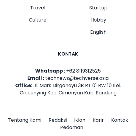
Travel
Startup
Culture
Hobby
English
KONTAK
Whatsapp :
+62 8119312525
Email :
technews@techverse.asia
Office:
Jl. Mars Dirgahayu 3B RT 01 RW 10 Kel.
Cibeunying Kec. Cimenyan Kab. Bandung
Tentang Kami
Redaksi
Iklan
Karir
Kontak
Pedoman