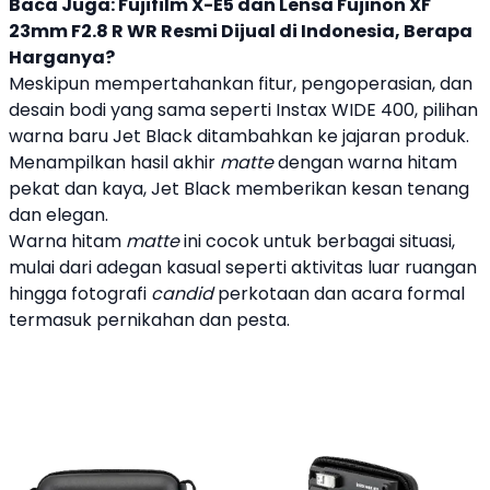
Baca Juga:
Fujifilm X-E5 dan Lensa Fujinon XF
23mm F2.8 R WR Resmi Dijual di Indonesia, Berapa
Harganya?
Meskipun mempertahankan fitur, pengoperasian, dan
desain bodi yang sama seperti Instax
WIDE 400
, pilihan
warna baru Jet Black ditambahkan ke jajaran produk.
Menampilkan hasil akhir
matte
dengan warna hitam
pekat dan kaya, Jet Black memberikan kesan tenang
dan elegan.
Warna hitam
matte
ini cocok untuk berbagai situasi,
mulai dari adegan kasual seperti aktivitas luar ruangan
hingga fotografi
candid
perkotaan dan acara formal
termasuk pernikahan dan pesta.