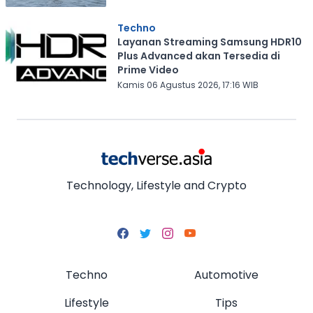
Techno
Layanan Streaming Samsung HDR10
Plus Advanced akan Tersedia di
Prime Video
Kamis 06 Agustus 2026, 17:16 WIB
Technology, Lifestyle and Crypto
Techno
Automotive
Lifestyle
Tips