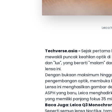
Leica 
Techverse.asia -
Sejak pertama k
mewakili puncak keahlian optik di
dan "lux", yang berarti "malam" da
lensa ini.
Dengan bukaan maksimum hingga f
pengembangan optik, membuka kem
Lensa ini menghasilkan gambar de
ASPH
yang baru,
Leica
menghadirka
yang memiliki panjang fokus 35 m
Baca Juga:
Leica Q3 Monochro
Seperti semua lensa Noctilux, ta