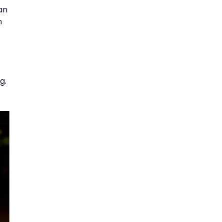
an
n
g.