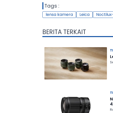
Tags :
lensa kamera
Leica
Noctilux
BERITA TERKAIT
T
L
S
T
N
4
Ra