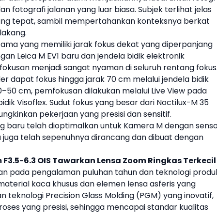
n fotografi jalanan yang luar biasa. Subjek terlihat jelas
ang tepat, sambil mempertahankan konteksnya berkat
lakang.
rtama yang memiliki jarak fokus dekat yang diperpanjang
engan
Leica
M EV1 baru dan jendela bidik elektronik
emfokusan menjadi sangat nyaman di seluruh rentang fokus
r dapat fokus hingga jarak 70 cm melalui jendela bidik
70–50 cm, pemfokusan dilakukan melalui Live View pada
dik Visoflex. Sudut fokus yang besar dari Noctilux-M 35
gkinkan pekerjaan yang presisi dan sensitif.
ng baru telah dioptimalkan untuk Kamera M dengan sens
itu juga telah sepenuhnya dirancang dan dibuat dengan
 F3.5-6.3 OIS Tawarkan Lensa Zoom Ringkas Terkecil
an pada pengalaman puluhan tahun dan teknologi produk
aterial kaca khusus dan elemen lensa asferis yang
 teknologi Precision Glass Molding (PGM) yang inovatif,
ses yang presisi, sehingga mencapai standar kualitas