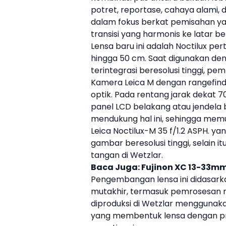
potret, reportase, cahaya alami, da
dalam fokus berkat pemisahan y
transisi yang harmonis ke latar be
Lensa baru ini adalah Noctilux pe
hingga 50 cm. Saat digunakan d
terintegrasi beresolusi tinggi, p
Kamera
Leica
M dengan rangefinde
optik. Pada rentang jarak dekat 
panel LCD belakang atau jendela bi
mendukung hal ini, sehingga memun
Leica
Noctilux-M 35 f/1.2 ASPH
. ya
gambar beresolusi tinggi, selain 
tangan di Wetzlar.
Baca Juga:
Fujinon XC 13-33mm
Pengembangan lensa ini didasark
mutakhir, termasuk pemrosesan m
diproduksi di Wetzlar menggunakan
yang membentuk lensa dengan pro