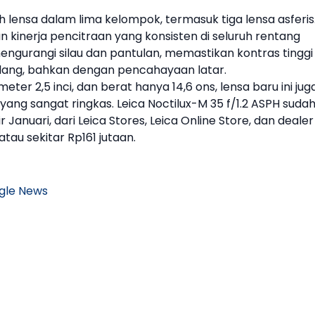
uh lensa dalam lima kelompok, termasuk tiga lensa asferis
nerja pencitraan yang konsisten di seluruh rentang
mengurangi silau dan pantulan, memastikan kontras tinggi
ang, bahkan dengan pencahayaan latar.
eter 2,5 inci, dan berat hanya 14,6 ons, lensa baru ini jug
ang sangat ringkas.
Leica
Noctilux-M 35 f/1.2 ASPH
suda
r Januari, dari
Leica
Stores,
Leica
Online Store, dan dealer
tau sekitar Rp161 jutaan.
gle News