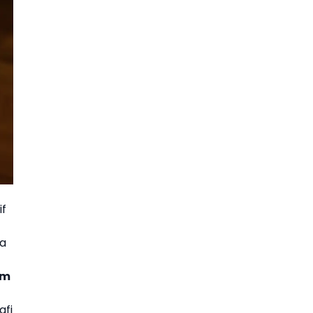
if
ma
rm
afi