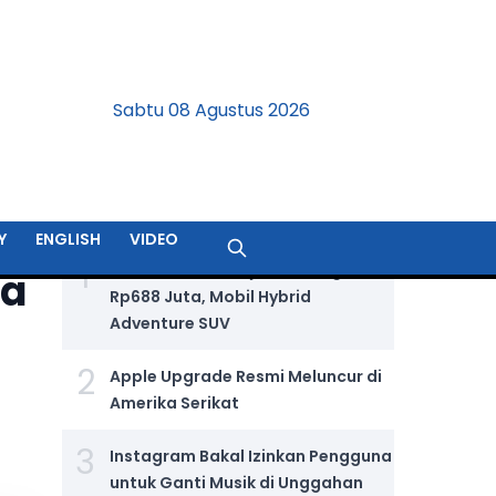
Sabtu 08 Agustus 2026
BERITA TERPOPULER
Y
ENGLISH
VIDEO
1
Jetour T2 i-DM Dijual Seharga
ma
Rp688 Juta, Mobil Hybrid
Adventure SUV
2
Apple Upgrade Resmi Meluncur di
Amerika Serikat
3
Instagram Bakal Izinkan Pengguna
untuk Ganti Musik di Unggahan