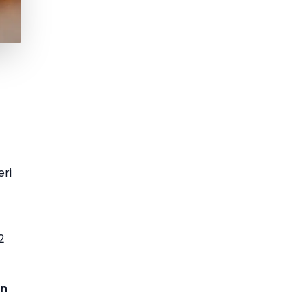
eri
2
an