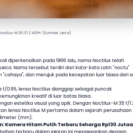
Noctilux-M 35 f/1.2 ASPH. (Sumber: Leica)
ali diperkenalkan pada 1966 lalu, nama Noctilux telah
Leica
. Nama tersebut terdiri dari kata-kata Latin "noctu"
n "cahaya", dan merujuk pada kecepatan luar biasa dari s
/0.95, lensa Noctilux dianggap sebagai puncak
ungkinan kreatif di luar batas biasa.
ngan estetika visual yang apik. Dengan
Noctilux-M 35 f/1.
n lensa Noctilux M pertama dalam sejarah perusahaan
ilimeter (mm).
m: Kamera Hitam Putih Terbaru Seharga Rp130 Juta
mbahan terbaru dalam jajaran ini mengesankan dengan