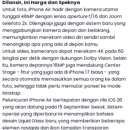
Dilansir, Ini Harga dan Speknya
Untuk foto,
iPhone Air
hadir dengan kamera utama
tunggal 48MP dengan lensa
aperture
f/1.6 dan
zoom
telefoto 2x. Dilengkapi jguga dengan sistem baru yang
menggabungkan kamera depan dan belakang,
memungkinkan merekam video diri sendiri sambil
menangkap apa yang ada di depan kamu.
Untuk video, kameranya dapat merekam 4K pada 60
bingkai per detik dengan dukungan Dolby Vision. Selain
itu, kamera depannya 18MP juga mendukung Center
Stage - fitur yang juga ada di
iPhone
17 biasa - yang
secara otomatis memasukkan semua orang ke dalam
foto, sehingga tidak perlu memutar ponsel ke mode
lanskap.
Peluncuran
iPhone Air
bertepatan dengan rilis
iOS 26
yang akan datang pada 15 September besok. Sistem
operasi yang diperbarui ini menampilkan bahasa
desain Liquid Glass baru, yang memberikan beberapa
elemen navigasi dan ikon tampilan transparan