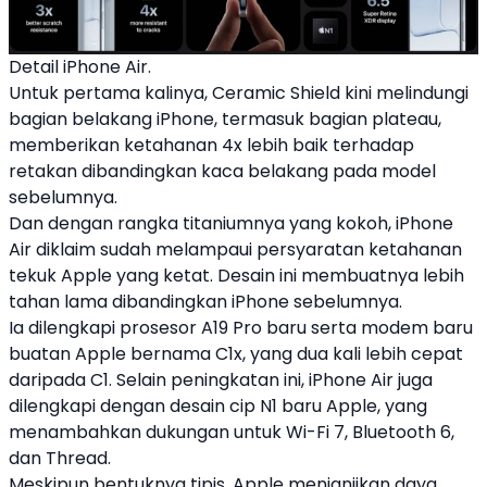
Detail iPhone Air.
Untuk pertama kalinya, Ceramic Shield kini melindungi
bagian belakang
iPhone
, termasuk bagian plateau,
memberikan ketahanan 4x lebih baik terhadap
retakan dibandingkan kaca belakang pada model
sebelumnya.
Dan dengan rangka titaniumnya yang kokoh,
iPhone
Air
diklaim sudah melampaui persyaratan ketahanan
tekuk
Apple
yang ketat. Desain ini membuatnya lebih
tahan lama dibandingkan
iPhone
sebelumnya.
Ia dilengkapi prosesor
A19 Pro
baru serta modem baru
buatan
Apple
bernama C1x, yang dua kali lebih cepat
daripada C1. Selain peningkatan ini,
iPhone Air
juga
dilengkapi dengan desain cip N1 baru
Apple
, yang
menambahkan dukungan untuk Wi-Fi 7, Bluetooth 6,
dan Thread.
Meskipun bentuknya tipis, Apple menjanjikan daya