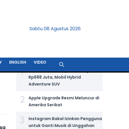
Sabtu 08 Agustus 2026
BERITA TERPOPULER
Y
ENGLISH
VIDEO
1
Jetour T2 i-DM Dijual Seharga
Rp688 Juta, Mobil Hybrid
Adventure SUV
2
Apple Upgrade Resmi Meluncur di
Amerika Serikat
3
Instagram Bakal Izinkan Pengguna
untuk Ganti Musik di Unggahan
isa