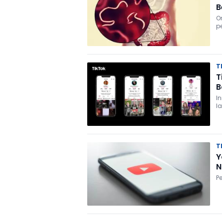
B
O
p
T
T
B
I
l
T
Y
N
P