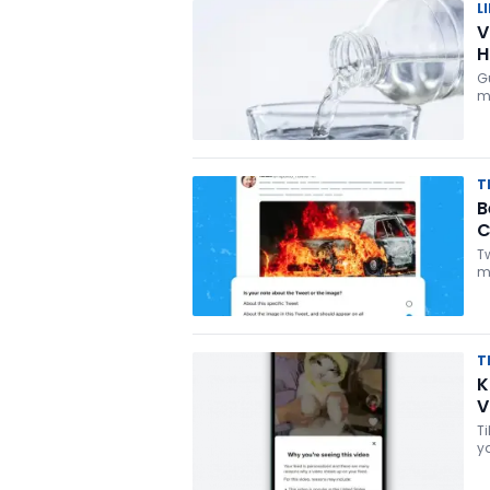
L
V
H
G
m
T
B
C
T
m
Pe
T
K
V
T
y