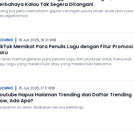
erbahaya Kalau Tak Segera Ditangani
rang tua perlu memahami gejala cacingan pada anak-anak dan cara
encegahannya.
ECHNO
18 Juli 2025, 16:31 WIB
ikTok Memikat Para Penulis Lagu dengan Fitur Promosi
aru
ni akan memungkinkan para penulis lagu dan produser untuk menyoroti
agu-lagu yang mereka tulis atau yang mereka tulis bersama.
ECHNO
15 Juli 2025, 17:11 WIB
outube Hapus Halaman Trending dan Daftar Trending
ow, Ada Apa?
erubahan ini akan dilakukan secara bertahap.