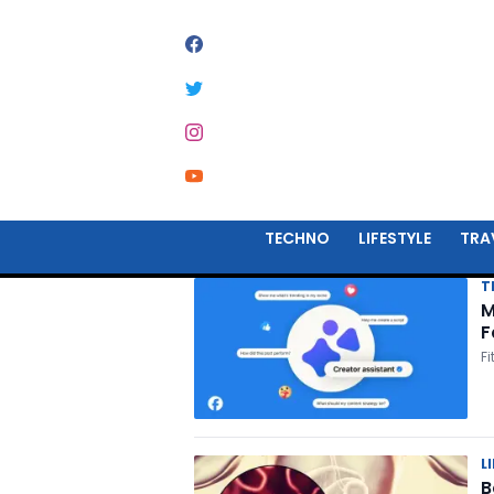
#
VIRAL
TECHNO
LIFESTYLE
TRA
T
M
F
Fi
L
B