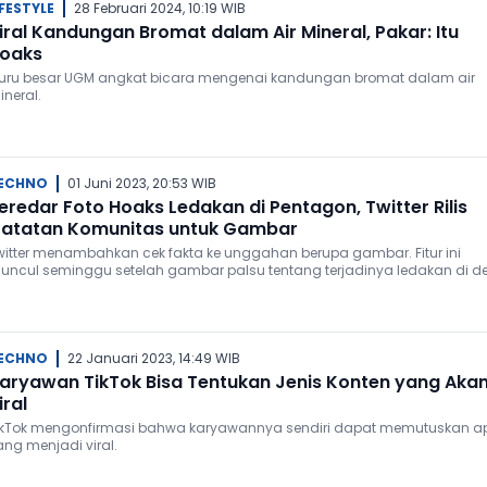
IFESTYLE
28 Februari 2024, 10:19 WIB
iral Kandungan Bromat dalam Air Mineral, Pakar: Itu
oaks
uru besar UGM angkat bicara mengenai kandungan bromat dalam air
ineral.
ECHNO
01 Juni 2023, 20:53 WIB
eredar Foto Hoaks Ledakan di Pentagon, Twitter Rilis
atatan Komunitas untuk Gambar
witter menambahkan cek fakta ke unggahan berupa gambar. Fitur ini
uncul seminggu setelah gambar palsu tentang terjadinya ledakan di d
ntagon, Amerika Serikat (AS) menjadi viral.
ECHNO
22 Januari 2023, 14:49 WIB
aryawan TikTok Bisa Tentukan Jenis Konten yang Aka
iral
ikTok mengonfirmasi bahwa karyawannya sendiri dapat memutuskan a
ang menjadi viral.