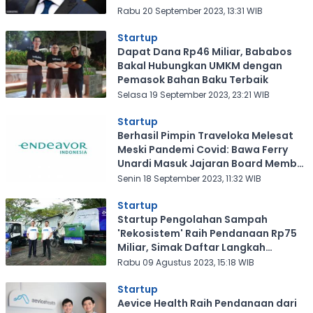
Rabu 20 September 2023, 13:31 WIB
Startup
Dapat Dana Rp46 Miliar, Bababos
Bakal Hubungkan UMKM dengan
Pemasok Bahan Baku Terbaik
Selasa 19 September 2023, 23:21 WIB
Startup
Berhasil Pimpin Traveloka Melesat
Meski Pandemi Covid: Bawa Ferry
Unardi Masuk Jajaran Board Member
Endeavor Indonesia
Senin 18 September 2023, 11:32 WIB
Startup
Startup Pengolahan Sampah
'Rekosistem' Raih Pendanaan Rp75
Miliar, Simak Daftar Langkah
Strategis Mereka
Rabu 09 Agustus 2023, 15:18 WIB
Startup
Aevice Health Raih Pendanaan dari