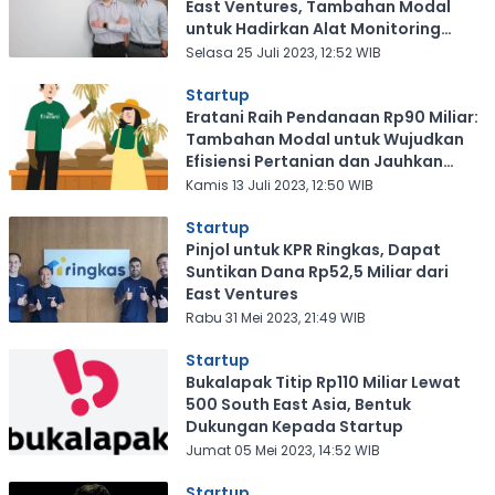
East Ventures, Tambahan Modal
untuk Hadirkan Alat Monitoring
Pernapasan Berteknologi Terbaru
Selasa 25 Juli 2023, 12:52 WIB
Startup
Eratani Raih Pendanaan Rp90 Miliar:
Tambahan Modal untuk Wujudkan
Efisiensi Pertanian dan Jauhkan
Petani dari Tengkulak
Kamis 13 Juli 2023, 12:50 WIB
Startup
Pinjol untuk KPR Ringkas, Dapat
Suntikan Dana Rp52,5 Miliar dari
East Ventures
Rabu 31 Mei 2023, 21:49 WIB
Startup
Bukalapak Titip Rp110 Miliar Lewat
500 South East Asia, Bentuk
Dukungan Kepada Startup
Jumat 05 Mei 2023, 14:52 WIB
Startup