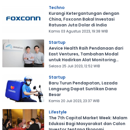
Techno
Kurangi Ketergantungan dengan
China, Foxconn Bakal Investasi
Ratusan Juta Dolar di India
Kamis 03 Agustus 2023, 19:38 WIB
Startup
Aevice Health Raih Pendanaan dari
East Ventures, Tambahan Modal
untuk Hadirkan Alat Monitoring
Pernapasan Berteknologi Terbaru
Selasa 25 Juli 2023, 12:52 WIB
Startup
Baru Turun Pendapatan, Lazada
Langsung Dapat Suntikan Dana
Besar
Kamis 20 Juli 2023, 23:37 WIB
Lifestyle
The 7th Capital Market Week: Malam
Edukasi Bagi Masyarakat dan Calon
Investor tentang Ekonomi