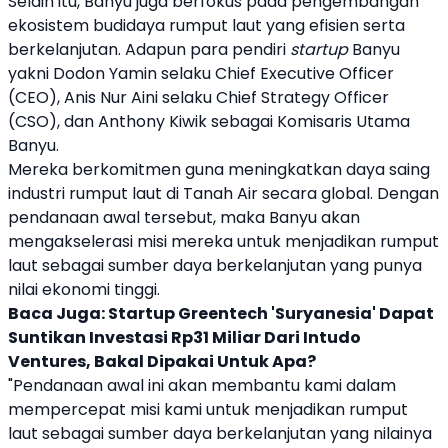
Selain itu,
Banyu
juga berfokus pada pengembangan
ekosistem budidaya
rumput laut
yang efisien serta
berkelanjutan. Adapun para pendiri
startup
Banyu
yakni Dodon Yamin selaku Chief Executive Officer
(CEO), Anis Nur Aini selaku Chief Strategy Officer
(CSO), dan Anthony Kiwik sebagai Komisaris Utama
Banyu
.
Mereka berkomitmen guna meningkatkan daya saing
industri
rumput laut
di Tanah Air secara global. Dengan
pendanaan awal
tersebut, maka
Banyu
akan
mengakselerasi misi mereka untuk menjadikan
rumput
laut
sebagai sumber daya berkelanjutan yang punya
nilai ekonomi tinggi.
Baca Juga:
Startup Greentech 'Suryanesia' Dapat
Suntikan Investasi Rp31 Miliar Dari Intudo
Ventures, Bakal Dipakai Untuk Apa?
"Pendanaan awal ini akan membantu kami dalam
mempercepat misi kami untuk menjadikan
rumput
laut
sebagai sumber daya berkelanjutan yang nilainya