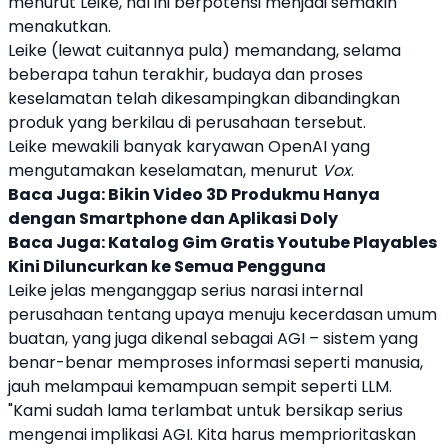
menurut Leike, hal ini berpotensi menjadi semakin
menakutkan.
Leike (lewat cuitannya pula) memandang, selama
beberapa tahun terakhir, budaya dan proses
keselamatan telah dikesampingkan dibandingkan
produk yang berkilau di perusahaan tersebut.
Leike mewakili banyak karyawan
OpenAI
yang
mengutamakan keselamatan, menurut
Vox
.
Baca Juga:
Bikin Video 3D Produkmu Hanya
dengan Smartphone dan Aplikasi Doly
Baca Juga:
Katalog Gim Gratis Youtube Playables
Kini Diluncurkan ke Semua Pengguna
Leike jelas menganggap serius narasi internal
perusahaan tentang upaya menuju kecerdasan umum
buatan, yang juga dikenal sebagai AGI – sistem yang
benar-benar memproses informasi seperti manusia,
jauh melampaui kemampuan sempit seperti LLM.
"Kami sudah lama terlambat untuk bersikap serius
mengenai implikasi AGI. Kita harus memprioritaskan