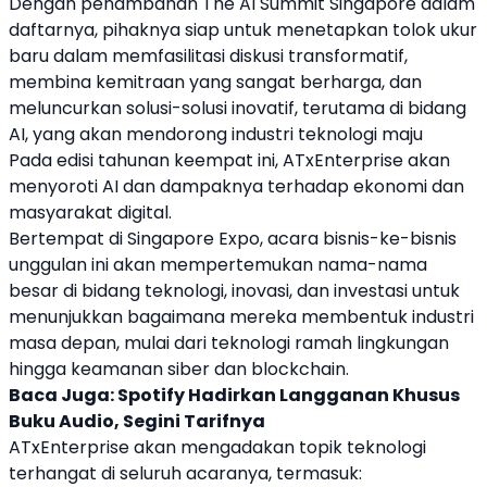
Dengan penambahan The AI ​​Summit Singapore dalam
daftarnya, pihaknya siap untuk menetapkan tolok ukur
baru dalam memfasilitasi diskusi transformatif,
membina kemitraan yang sangat berharga, dan
meluncurkan solusi-solusi inovatif, terutama di bidang
AI, yang akan mendorong industri teknologi maju
Pada edisi tahunan keempat ini,
ATxEnterprise
akan
menyoroti AI dan dampaknya terhadap ekonomi dan
masyarakat digital.
Bertempat di Singapore Expo, acara bisnis-ke-bisnis
unggulan ini akan mempertemukan nama-nama
besar di bidang teknologi, inovasi, dan investasi untuk
menunjukkan bagaimana mereka membentuk industri
masa depan, mulai dari teknologi ramah lingkungan
hingga keamanan siber dan
blockchain
.
Baca Juga:
Spotify Hadirkan Langganan Khusus
Buku Audio, Segini Tarifnya
ATxEnterprise
akan mengadakan topik teknologi
terhangat di seluruh acaranya, termasuk: