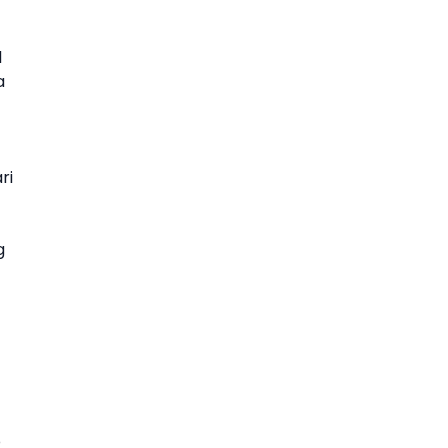
l
a
ri
g
o