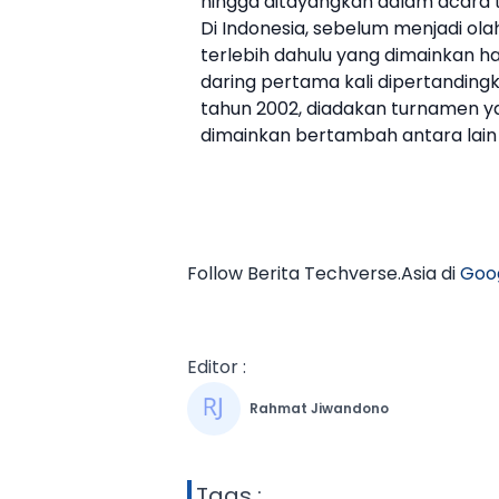
hingga ditayangkan dalam acara te
Di Indonesia, sebelum menjadi ola
terlebih dahulu yang dimainkan h
daring pertama kali dipertandingk
tahun 2002, diadakan turnamen 
dimainkan bertambah antara lain A
Follow Berita Techverse.Asia di
Goo
Editor :
Rahmat Jiwandono
Tags :