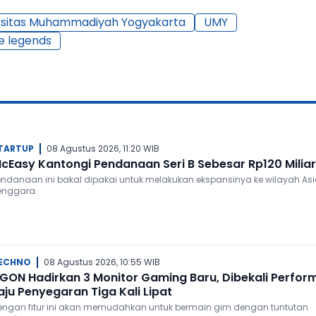
rsitas Muhammadiyah Yogyakarta
UMY
e legends
TARTUP
08 Agustus 2026, 11:20 WIB
cEasy Kantongi Pendanaan Seri B Sebesar Rp120 Miliar
endanaan ini bakal dipakai untuk melakukan ekspansinya ke wilayah As
enggara.
ECHNO
08 Agustus 2026, 10:55 WIB
GON Hadirkan 3 Monitor Gaming Baru, Dibekali Perfor
aju Penyegaran Tiga Kali Lipat
engan fitur ini akan memudahkan untuk bermain gim dengan tuntutan