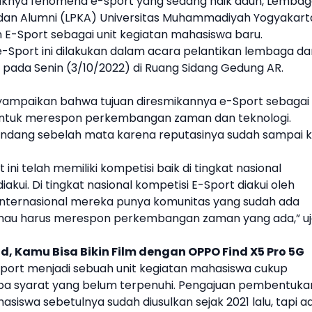
raknya fenomena
e-sport
yang sedang naik daun, Lemba
an Alumni (LPKA)
Universitas Muhammadiyah Yogyakart
 E-Sport sebagai
unit kegiatan mahasiswa
baru.
-Sport ini dilakukan dalam acara pelantikan lembaga da
pada Senin (3/10/2022) di Ruang Sidang Gedung AR.
nyampaikan bahwa tujuan diresmikannya e-Sport sebagai
ntuk merespon perkembangan zaman dan teknologi.
andang sebelah mata karena reputasinya sudah sampai 
t ini telah memiliki kompetisi baik di tingkat nasional
akui. Di tingkat nasional kompetisi E-Sport diakui oleh
nternasional mereka punya komunitas yang sudah ada
ak mau harus merespon perkembangan zaman yang ada,” uj
, Kamu Bisa Bikin Film dengan OPPO Find X5 Pro 5G
port menjadi sebuah
unit kegiatan mahasiswa
cukup
pa syarat yang belum terpenuhi. Pengajuan pembentuka
hasiswa
sebetulnya sudah diusulkan sejak 2021 lalu, tapi a