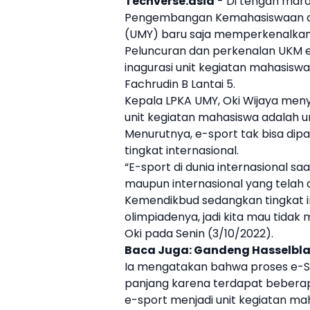
Techverse.asia
- Di tengah ma
Pengembangan Kemahasiswaan d
(
UMY
) baru saja memperkenalkan
Peluncuran dan perkenalan UKM e
inagurasi
unit kegiatan mahasiswa
Fachrudin B Lantai 5.
Kepala LPKA
UMY
, Oki Wijaya me
unit kegiatan mahasiswa
adalah u
Menurutnya,
e-sport
tak bisa dip
tingkat internasional.
“E-sport di dunia internasional saa
maupun internasional yang telah di
Kemendikbud sedangkan tingkat i
olimpiadenya, jadi kita mau tid
Oki pada Senin (3/10/2022).
Baca Juga:
Gandeng Hasselblad
Ia mengatakan bahwa proses e-S
panjang karena terdapat bebera
e-sport
menjadi
unit kegiatan ma