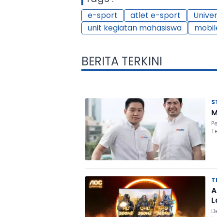
e-sport
atlet e-sport
Unive
unit kegiatan mahasiswa
mobil
BERITA TERKINI
S
M
P
T
T
A
L
D