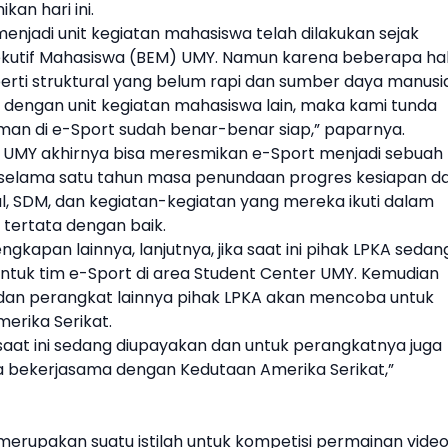
kan hari ini.
menjadi
unit kegiatan mahasiswa
telah dilakukan sejak
ekutif Mahasiswa (BEM)
UMY
. Namun karena beberapa ha
rti struktural yang belum rapi dan sumber daya manusi
h dengan
unit kegiatan mahasiswa
lain, maka kami tunda
man di e-Sport sudah benar-benar siap,” paparnya.
A
UMY
akhirnya bisa meresmikan e-Sport menjadi sebuah
h selama satu tahun masa penundaan progres kesiapan da
ural, SDM, dan kegiatan-kegiatan yang mereka ikuti dalam
tertata dengan baik.
ngkapan lainnya, lanjutnya, jika saat ini pihak LPKA sedan
ntuk tim e-Sport di area Student Center
UMY
. Kemudian
er dan perangkat lainnya pihak LPKA akan mencoba untuk
erika Serikat.
 saat ini sedang diupayakan dan untuk perangkatnya juga
 bekerjasama dengan Kedutaan Amerika Serikat,”
 merupakan suatu istilah untuk kompetisi permainan vide