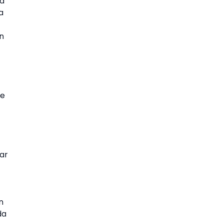
ga
a
n
ke
ar
n
da