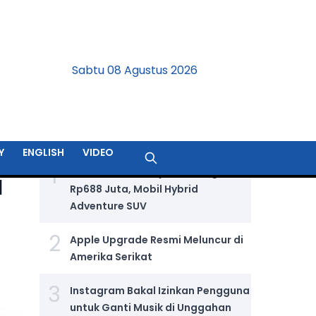
Sabtu 08 Agustus 2026
BERITA TERPOPULER
Y
ENGLISH
VIDEO
1
Jetour T2 i-DM Dijual Seharga
a
Rp688 Juta, Mobil Hybrid
Adventure SUV
2
Apple Upgrade Resmi Meluncur di
Amerika Serikat
3
Instagram Bakal Izinkan Pengguna
untuk Ganti Musik di Unggahan