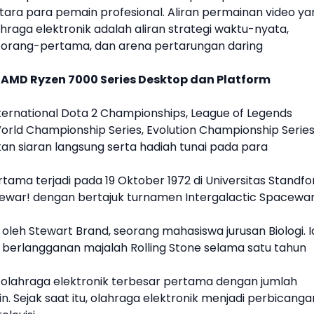
ra para pemain profesional. Aliran permainan video ya
raga elektronik adalah aliran strategi waktu-nyata,
rang-pertama, dan arena pertarungan daring
AMD Ryzen 7000 Series Desktop dan Platform
ternational Dota 2 Championships, League of Legends
orld Championship Series, Evolution Championship Series
an siaran langsung serta hadiah tunai pada para
ama terjadi pada 19 Oktober 1972 di Universitas Standfo
ewar! dengan bertajuk turnamen Intergalactic Spacewa
eh Stewart Brand, seorang mahasiswa jurusan Biologi. I
berlangganan majalah Rolling Stone selama satu tahun
 olahraga elektronik terbesar pertama dengan jumlah
. Sejak saat itu, olahraga elektronik menjadi perbicanga