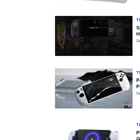
T
S
H
Se
T
P
P
S
T
P
G