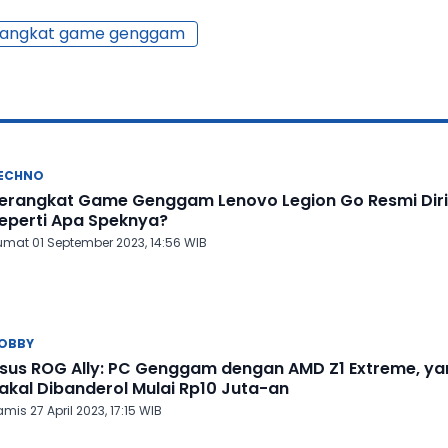
rangkat game genggam
ECHNO
erangkat Game Genggam Lenovo Legion Go Resmi Diril
eperti Apa Speknya?
umat 01 September 2023, 14:56 WIB
OBBY
sus ROG Ally: PC Genggam dengan AMD Z1 Extreme, ya
akal Dibanderol Mulai Rp10 Juta-an
mis 27 April 2023, 17:15 WIB