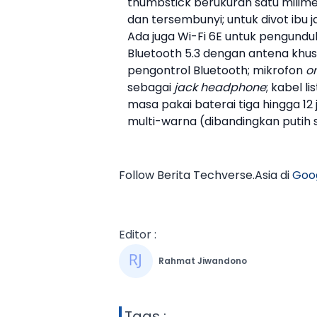
thumbstick berukuran satu milime
dan tersembunyi; untuk divot ibu ja
Ada juga Wi-Fi 6E untuk pengunduh
Bluetooth 5.3 dengan antena khus
pengontrol Bluetooth; mikrofon
o
sebagai
jack headphone
; kabel l
masa pakai baterai tiga hingga 12 
multi-warna (dibandingkan putih s
Follow Berita Techverse.Asia di
Goo
Editor :
Rahmat Jiwandono
Tags :