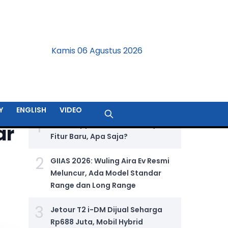
Kamis 06 Agustus 2026
BERITA TERPOPULER
Y
ENGLISH
VIDEO
1
WhatsApp Tambahkan Banyak
ar
Fitur Baru, Apa Saja?
2
GIIAS 2026: Wuling Aira Ev Resmi
Meluncur, Ada Model Standar
Range dan Long Range
3
Jetour T2 i-DM Dijual Seharga
Rp688 Juta, Mobil Hybrid