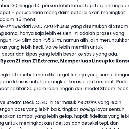
han 30 hingga 50 persen lebih lama, tapi tergantung ca
 cepat - perusahaan mengklaim baterai akan meningkat
 dalam 45 menit.
ie-shrunk
dari AMD APU khusus yang ditemukan di Steam
sama, hanya saja lebih efisien. Ini adalah proses yang
un PS4 Slim dan PS5 Slim, namun alih-alih meruntuhka
s yang lebih kecil,
Valve
lebih memilih untuk
esar dan kipas yang lebih besar ke sasis yang ada.
Ryzen Z1 dan Z1 Extreme, Memperluas Lineup ke Kons
angkat tersebut memiliki target kinerja yang sama denga
game khusus untuk perangkat keras baru tersebut. Pada
bobot sekitar 30 gram lebih ringan dari model Steam Deck
lve
Steam Deck OLED
ini termasuk
heatsink
yang lebih
engan bass yang lebih baik, tingkat
polling
layar sentuh
cetakan tombol yang lebih gelap, haptik fidelitas yang leb
g untuk meningkatkan fidelitas dan deteksi tepi, dan