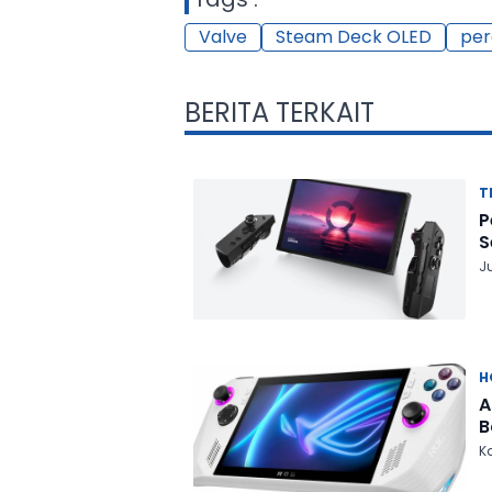
Valve
Steam Deck OLED
pe
BERITA TERKAIT
T
P
S
J
H
A
B
Ka