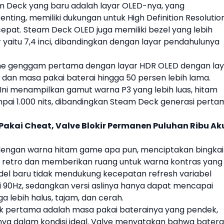
 Deck yang baru adalah layar OLED-nya, yang
ting, memiliki dukungan untuk High Definition Resolutio
cepat.
Steam Deck OLED
juga memiliki bezel yang lebih
r yaitu 7,4 inci, dibandingkan dengan layar pendahulunya
me genggam
pertama dengan layar HDR OLED dengan lay
its dan masa pakai baterai hingga 50 persen lebih lama.
. Ini menampilkan gamut warna P3 yang lebih luas, hitam
pai 1.000 nits, dibandingkan Steam Deck generasi perta
akai Cheat, Valve Blokir Permanen Puluhan Ribu Ak
 dengan warna hitam game apa pun, menciptakan bingkai
ek retro dan memberikan ruang untuk warna kontras yang
model baru tidak mendukung kecepatan refresh variabel
90Hz, sedangkan versi aslinya hanya dapat mencapai
a lebih halus, tajam, dan cerah.
k pertama adalah masa pakai baterainya yang pendek,
ya dalam kondisi ideal.
Valve
menyatakan bahwa batera