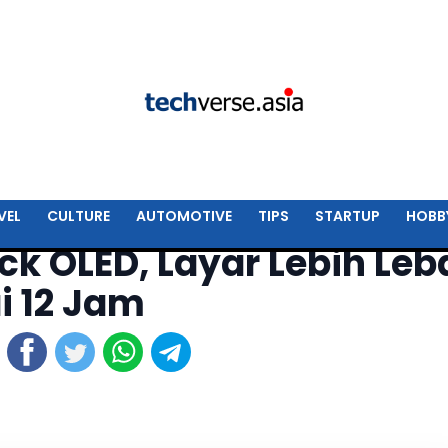
VEL
CULTURE
AUTOMOTIVE
TIPS
STARTUP
HOBB
k OLED, Layar Lebih Leb
i 12 Jam