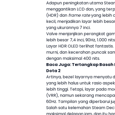
Adapun peningkatan utama Steam
menggantikan LCD dan, yang terpen
(HDR) dan
frame rate
yang lebih 
kecil, menjadikan layar lebih besa
yang ukurannya 7 inci.
Valve
menjanjikan
perangkat ga
lebih besar 7,4 inci, 90Hz, 1.000 n
Layar HDR OLED terlihat fantastis
murni, dan kecerahan puncak sam
dengan maksimal 400 nits.
Baca Juga:
Tertangkap Basah P
Dota 2
Artinya, bezel layarnya menyatu
yang lebih halus untuk rasio asp
lebih tinggi. Tetapi, layar pada 
(VRR), namun sekarang mencapai 
60Hz. Tampilan yang diperbarui jug
Salah satu kelemahan Steam Dec
maksimal delapan jam, dan itu han