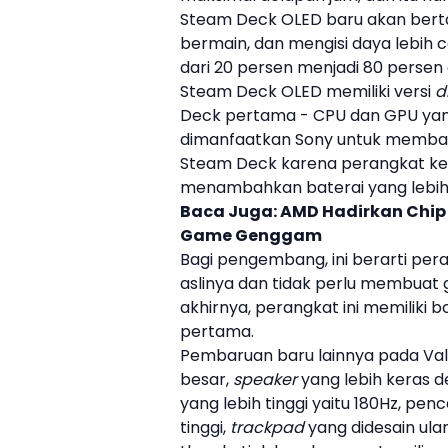
Steam Deck OLED
baru akan berta
bermain, dan mengisi daya lebih
dari 20 persen menjadi 80 persen
Steam Deck OLED
memiliki versi
d
Deck pertama - CPU dan GPU yang 
dimanfaatkan Sony untuk membang
Steam Deck karena perangkat kera
menambahkan baterai yang lebih b
Baca Juga:
AMD Hadirkan Chip 
Game Genggam
Bagi pengembang, ini berarti per
aslinya dan tidak perlu membuat 
akhirnya, perangkat ini memiliki 
pertama.
Pembaruan baru lainnya pada
Va
besar,
speaker
yang lebih keras d
yang lebih tinggi yaitu 180Hz, pen
tinggi,
trackpad
yang didesain ulan