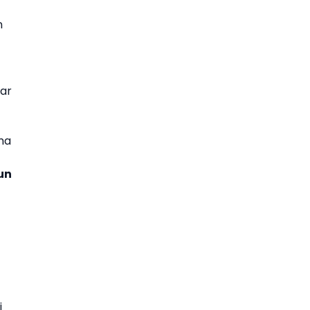
n
ar
ma
un
i