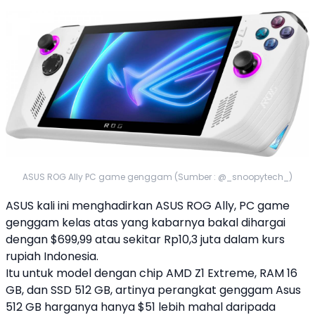
ASUS ROG Ally PC game genggam (Sumber : @_snoopytech_)
ASUS kali ini menghadirkan ASUS ROG Ally, PC
game
genggam kelas atas yang kabarnya bakal dihargai
dengan $699,99 atau sekitar Rp10,3 juta dalam kurs
rupiah Indonesia.
Itu untuk model dengan chip
AMD
Z1 Extreme, RAM 16
GB, dan SSD 512 GB, artinya perangkat genggam Asus
512 GB harganya hanya $51 lebih mahal daripada