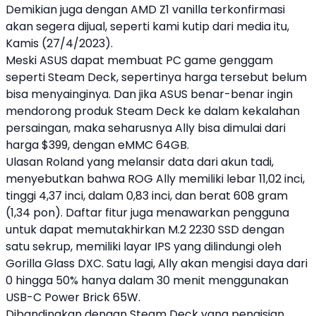
Demikian juga dengan
AMD
Z1 vanilla terkonfirmasi
akan segera dijual, seperti kami kutip dari media itu,
Kamis (27/4/2023).
Meski ASUS dapat membuat PC
game
genggam
seperti Steam Deck, sepertinya harga tersebut belum
bisa menyainginya. Dan jika ASUS benar-benar ingin
mendorong produk Steam Deck ke dalam kekalahan
persaingan, maka seharusnya Ally bisa dimulai dari
harga $399, dengan eMMC 64GB.
Ulasan Roland yang melansir data dari akun tadi,
menyebutkan bahwa ROG Ally memiliki lebar 11,02 inci,
tinggi 4,37 inci, dalam 0,83 inci, dan berat 608 gram
(1,34 pon). Daftar fitur juga menawarkan pengguna
untuk dapat memutakhirkan M.2 2230 SSD dengan
satu sekrup, memiliki layar IPS yang dilindungi oleh
Gorilla Glass DXC. Satu lagi, Ally akan mengisi daya dari
0 hingga 50% hanya dalam 30 menit menggunakan
USB-C Power Brick 65W.
Dibandingkan dengan Steam Deck yang pengisian