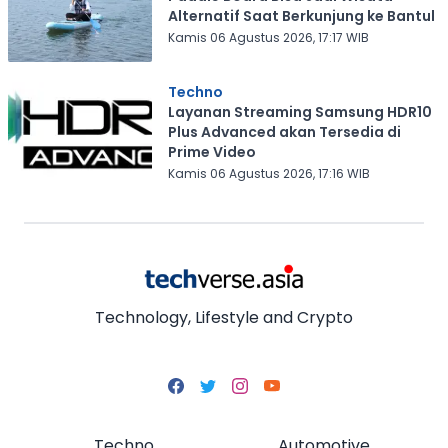
Alternatif Saat Berkunjung ke Bantul
Kamis 06 Agustus 2026, 17:17 WIB
Techno
Layanan Streaming Samsung HDR10
Plus Advanced akan Tersedia di
Prime Video
Kamis 06 Agustus 2026, 17:16 WIB
Technology, Lifestyle and Crypto
Techno
Automotive