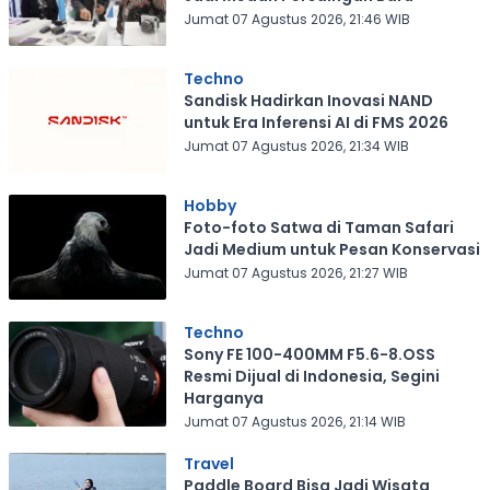
Jumat 07 Agustus 2026, 21:46 WIB
Techno
Sandisk Hadirkan Inovasi NAND
untuk Era Inferensi AI di FMS 2026
Jumat 07 Agustus 2026, 21:34 WIB
Hobby
Foto-foto Satwa di Taman Safari
Jadi Medium untuk Pesan Konservasi
Jumat 07 Agustus 2026, 21:27 WIB
Techno
Sony FE 100-400MM F5.6-8.OSS
Resmi Dijual di Indonesia, Segini
Harganya
Jumat 07 Agustus 2026, 21:14 WIB
Travel
Paddle Board Bisa Jadi Wisata