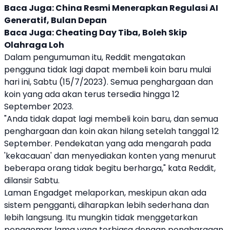
Baca Juga:
China Resmi Menerapkan Regulasi AI
Generatif, Bulan Depan
Baca Juga:
Cheating Day Tiba, Boleh Skip
Olahraga Loh
Dalam pengumuman itu,
Reddit
mengatakan
pengguna tidak lagi dapat membeli koin baru mulai
hari ini, Sabtu (15/7/2023). Semua penghargaan dan
koin yang ada akan terus tersedia hingga 12
September 2023.
"Anda tidak dapat lagi membeli koin baru, dan semua
penghargaan dan koin akan hilang setelah tanggal 12
September. Pendekatan yang ada mengarah pada
'kekacauan' dan menyediakan konten yang menurut
beberapa orang tidak begitu berharga," kata
Reddit
,
dilansir Sabtu.
Laman Engadget melaporkan, meskipun akan ada
sistem pengganti, diharapkan lebih sederhana dan
lebih langsung. Itu mungkin tidak menggetarkan
penggemar lama yang terbiasa dengan penghargaan