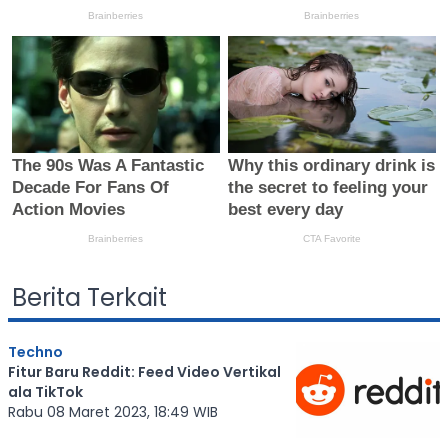
Berita Terkait
Techno
Fitur Baru Reddit: Feed Video Vertikal
ala TikTok
Rabu 08 Maret 2023, 18:49 WIB