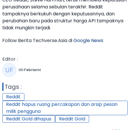
perusahaan selama sebulan terakhir.
Reddit
tampaknya berkukuh dengan keputusannya, dan
perubahan baru pada struktur harga API tampaknya
tidak mungkin terjadi.
Follow Berita Techverse.Asia di
Google News
Editor :
Uli Febriarni
Tags :
Reddit
Reddit hapus ruang percakapan dan arsip pesan
milik pengguna
Reddit Gold dihapus
Reddit Gold