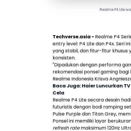
Realme P4 Lite wa
Techverse.asia -
Realme
P4 Serie
entry level
:
P4 Lite
dan P4x. Seri 
yang stabil, dan fitur-fitur khus
konsisten.
"Dipadukan dengan performa gamin
rekomendasi ponsel gaming bagi k
Realme
Indonesia Krisva Angniesz
Baca Juga:
Haier Luncurkan T
Cela
Realme
P4 Lite
secara desain had
futuristis dengan bodi ramping se
Pulse Purple dan Titan Grey, me
Ponsel ini memiliki layar berukura
refresh rate
maksimum 120Hz Ultra