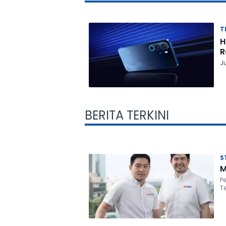
T
H
R
Ju
BERITA TERKINI
S
M
P
T