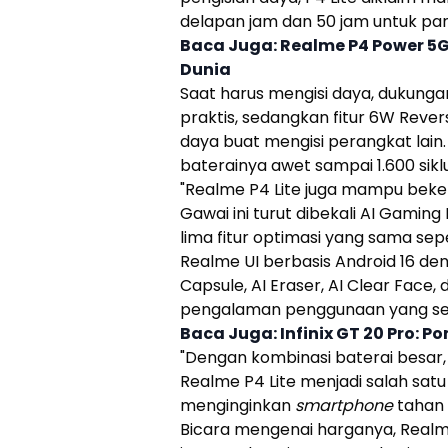
delapan jam dan 50 jam untuk pan
Baca Juga:
Realme P4 Power 5G
Dunia
Saat harus mengisi daya, dukung
praktis, sedangkan fitur 6W Reve
daya buat mengisi perangkat lain
baterainya awet sampai 1.600 sikl
"
Realme
P4 Lite
juga mampu bekerja
Gawai ini turut dibekali AI Gami
lima fitur optimasi yang sama sep
Realme
UI berbasis Android 16 den
Capsule, AI Eraser, AI Clear Fac
pengalaman penggunaan yang sem
Baca Juga:
Infinix GT 20 Pro:
"Dengan kombinasi baterai besar,
Realme
P4 Lite
menjadi salah sat
menginginkan
smartphone
tahan 
Bicara mengenai harganya,
Real