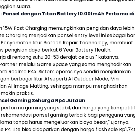
ggilan suara.
: Ponsel dengan Titan Battery 10.001mAh Pertama di
an 15W Fast Charging memungkinkan pengisian daya lebih
rse Charging menjadikan
ponsel entry level
ini sebagai ba
. Penyematan fitur Biotech Repair Technology, membuat
us pengisian daya berkat 6 Year Battery Health.
 di rentang suhu 20-53 derajat celcius," katanya.
ng Partner melalui Game Space yang sama menghadirkan
erti
Realme
P4x. Sistem operasinya sendiri menjalankan
gan berbagai fitur AI seperti AI Outdoor Mode, Mini
e, dan AI Image Matting, sehingga mampu menghadirkan
akin praktis.
 Ponsel Gaming Seharga Rp4 Jutaan
 performa gaming yang stabil, dan harga yang kompetitif
u rekomendasi ponsel gaming terbaik bagi pengguna yan
lama tanpa harus mengeluarkan biaya besar," ujarnya.
me
P4 Lite
bisa didapatkan dengan harga flash sale Rp1,74