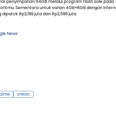
rnal penyimpanan 64GB melalui program flash sale pada 
favoritmu. Sementara untuk varian 4GB+8GB dengan intern
ipatok Rp2,199 juta dan Rp2,599 juta.
gle News
alme
Unisoc