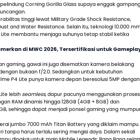
 pelindung Corning Gorilla Glass supaya enggak gampan
 guncangan.
bilitas tinggi lewat Military Grade Shock Resistance,
ust and Water Resistance. Selain itu, teknologi 10.000 m
 Lite
membantu menjaga suhunya tetap stabil ketika
amerkan di MWC 2026, Tersertifikasi untuk Gamepla
 gaming, gawai ini juga disematkan kamera belakang
dengan bukaan f/2.0. Sedangkan untuk kebutuhan
alme
P4 Lite
punya kamera depan beresolusi 5MP dengan
Lite
lebih
seamless
, dapur pacunya menggunakan proses
ngan RAM dinamis hingga 128GB (4GB + 8GB) dan
GB, sehingga dapat menjadi ponsel gaming yang mumpu
terai jumbo 7000 mAh Titan Battery yang diklaim mampu
i tanpa harus terlalu sering mengisi daya. Dalam sekali
mpu dipakai untuk main Mobile Legends: Bang Bang sela