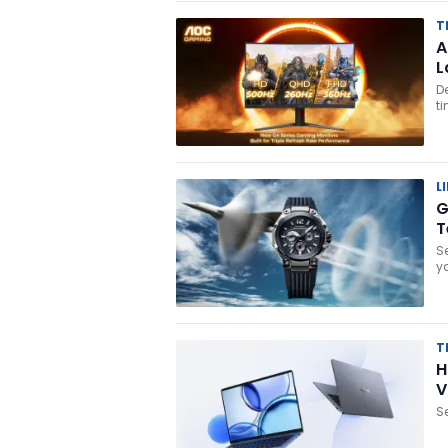
T
A
L
D
ti
L
G
T
S
y
T
H
V
S