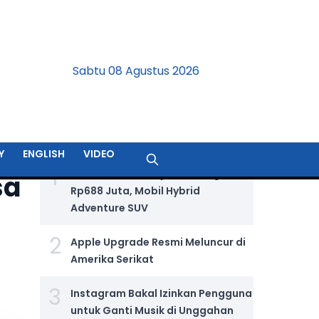
Sabtu 08 Agustus 2026
BERITA TERPOPULER
Y
ENGLISH
VIDEO
1
Jetour T2 i-DM Dijual Seharga
sa
Rp688 Juta, Mobil Hybrid
Adventure SUV
2
Apple Upgrade Resmi Meluncur di
Amerika Serikat
3
Instagram Bakal Izinkan Pengguna
untuk Ganti Musik di Unggahan