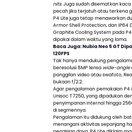
nits
. Juga sudah disematkan kaca
pecah jika terjatuh atau terkena
P4 Lite
juga tetap menawarkan dura
Armor Shell Protection, dan IP64 D
Graphite Cooling System pada
P4
dipakai dalam waktu yang lama.
Baca Juga:
Nubia Neo 5 GT Dip
120FPS
Tak hanya mendukung pengalaman
beresolusi 8MP lensa
wide-angle
panggilan video atau swafoto,
Re
bukaan f/2.2.
Agar pengalaman pemakaian
P4 
Unisoc
T7250, yang dipadukan de
penyimpanan internal hingga 256
di segmennya.
Pengalaman itu didukung oleh ba
menangani aktivitas sepanjang har
pengisian daya,
P4 Lite
diklaim ma