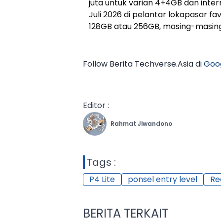
juta untuk varian 4+4GB dan inte
Juli 2026 di pelantar lokapasar 
128GB atau 256GB, masing-masing d
Follow Berita Techverse.Asia di
Goo
Editor :
Rahmat Jiwandono
Tags :
P4 Lite
ponsel entry level
Re
BERITA TERKAIT