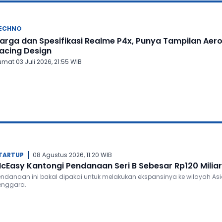
ECHNO
arga dan Spesifikasi Realme P4x, Punya Tampilan Aer
acing Design
mat 03 Juli 2026, 21:55 WIB
TARTUP
08 Agustus 2026, 11:20 WIB
cEasy Kantongi Pendanaan Seri B Sebesar Rp120 Miliar
endanaan ini bakal dipakai untuk melakukan ekspansinya ke wilayah As
enggara.