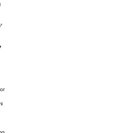
g
m²
y
or
ni
ma