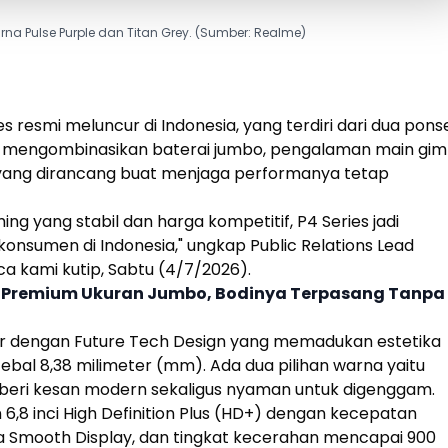
rna Pulse Purple dan Titan Grey. (Sumber: Realme)
s resmi meluncur di Indonesia, yang terdiri dari dua
pons
ini mengombinasikan baterai jumbo, pengalaman main gim
us yang dirancang buat menjaga performanya tetap
g yang stabil dan harga kompetitif, P4 Series jadi
onsumen di Indonesia," ungkap Public Relations Lead
ca kami kutip, Sabtu (4/7/2026).
V Premium Ukuran Jumbo, Bodinya Terpasang Tanpa
ir dengan Future Tech Design yang memadukan estetika
tebal 8,38 milimeter (mm). Ada dua pilihan warna yaitu
mberi kesan modern sekaligus nyaman untuk digenggam.
n 6,8 inci High Definition Plus (HD+) dengan kecepatan
 Smooth Display, dan tingkat kecerahan mencapai 900