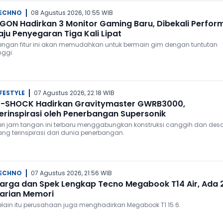
ECHNO
08 Agustus 2026, 10:55 WIB
GON Hadirkan 3 Monitor Gaming Baru, Dibekali Perfor
aju Penyegaran Tiga Kali Lipat
engan fitur ini akan memudahkan untuk bermain gim dengan tuntutan
nggi.
IFESTYLE
07 Agustus 2026, 22:18 WIB
-SHOCK Hadirkan Gravitymaster GWRB3000,
erinspirasi oleh Penerbangan Supersonik
eri jam tangan ini terbaru menggabungkan konstruksi canggih dan des
ang terinspirasi dari dunia penerbangan.
ECHNO
07 Agustus 2026, 21:56 WIB
arga dan Spek Lengkap Tecno Megabook T14 Air, Ada 
arian Memori
elain itu perusahaan juga menghadirkan Megabook T1 15.6.