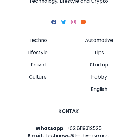
Technology, Lifestyle and Crypto
Techno
Automotive
Lifestyle
Tips
Travel
Startup
Culture
Hobby
English
KONTAK
Whatsapp :
+62 8119312525
Email :
technews@techverse.asia